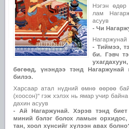
Нэгэн өдөр
лам Нагар
асуув
- Чи Нагарж
Нагаржунай
- Тиймээ, т
би. Гэвч т
ухагдахуун
бөгөөд, үнэндээ тэнд Нагаржунай 
билээ.
Харсаар атал нүдний өмнө өөрөө ба
(хоосон)" гэж хэлэх нь ямар учир байн
дахин асуув
- Ай Нагаржунай. Хэрэв тэнд биет
миний бэлэг болох ламын орхидос, 
тан, хоол хүнсийг хүлээн авах болно