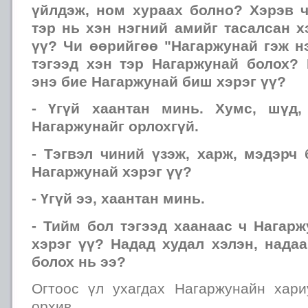
үйлдэж, ном хураах болно? Хэрэв 
тэр нь хэн нэгний амийг тасалсан х
үү? Чи өөрийгөө "Нагаржунай гэж нэ
тэгээд хэн тэр Нагаржунай болох?
энэ бие Нагаржунай биш хэрэг үү?
- Үгүй хаантан минь. Хумс, шүд,
Нагаржунайг орлохгүй.
- Тэгвэл чиний үзэж, харж, мэдэрч
Нагаржунай хэрэг үү?
- Үгүй ээ, хаантан минь.
- Тийм бол тэгээд хаанаас ч Нагар
хэрэг үү? Надад худал хэлэн, нада
болох нь ээ?
Огтоос үл ухагдах Нагаржунайн хари
орхив.