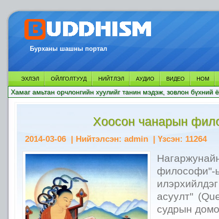
Бурханы шашны портал
ЭХЛЭЛ
ОЙЛГОЛТУУД
НИЙТЛЭЛ
АУДИО
ВИДЕО
НОМ
Хамаг амьтан орчлонгийн хуулийг танин мэдэж, зовлон бүхний ё
Хоосон чанарын фил
2014-03-06
| Нийтэлсэн:
admin
| Үзсэн:
11264
Нагаржунай
философи"-
илэрхийлдэ
асуулт" (Que
судрын домо