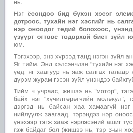
нь.
Нэг
ёсондоо бид бүхэн хэсэг элем
дотроос, тухайн нэг хэсгийг нь салг
нэр оноодог төдий болохоос, үнэнд
үзүүрт огтоос тодорхой биет зүйл ю
юм.
Тэгэхээр, энэ хүрээд танд нэгэн зүйл а
Яг тийм. Энд хэлсэнчлэн "тухайн нэг хэ
үед, яг хаагуур нь яаж салгах талаар 
дүрэм журам гэсэн зүйл үнэндээ байхгү
Тийм ч учраас, жишээ нь "мотор", тэг
байх нэг "хүчилтөрөгчийн молекул", 
дэргэд нь байсан хаа хамаагүй нэг
нийлүүлж заагаад, тэрэндээ нэр оноос
үнэхээр тэгж зааж нэрлэсэний ашиг тус 
гэж байдаг бол (жишээ нь, тэр 3-ын 