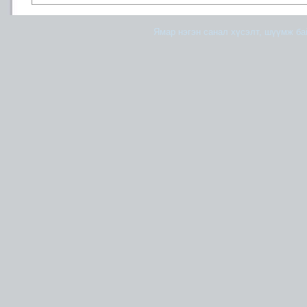
Ямар нэгэн санал хүсэлт, шүүмж б