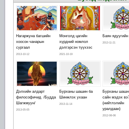
Нагаржуна багшийн
Монголд цагийн
Баян ядуугийн
хоосон чанарын
хүрдний номлол
2013-11-21
сургаал
дэлгэрсэн түүхээс
2013-10-12
2021-10-19
Дэлхийн алдарт
Бурханы шашин ба
Бурханы шашн
философичид. /Будда
Шинжлэх ухаан
сайн мэдэх вэ
Шагжмуун/
(нийтлэлийн
2013-11-14
уралдаан)
2013-05-05
2012-06-06