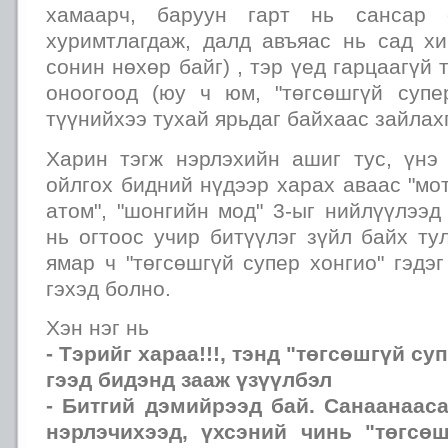
хамаарч, баруун гарт нь сансар о
хуримтлагдаж, далд авъяас нь сад хи
сонин нөхөр байг) , тэр үед гарцаагүй 
оноогоод (юу ч юм, "төгсөшгүй супе
түүнийхээ тухай ярьдаг байхаас зайлахг
Харин тэгж нэрлэхийн ашиг тус, үнэ 
ойлгох бидний нүдээр харах аваас "мот
атом", "шонгийн мод" 3-ыг нийлүүлээд
нь огтоос учир битүүлэг зүйл байх ту
ямар ч "төгсөшгүй супер хонгио" гэдэ
гэхэд болно.
Хэн нэг нь
- Тэрийг хараа!!!, тэнд "төгсөшгүй су
гээд бидэнд зааж үзүүлбэл
- Битгий дэмийрээд бай. Санаанаас
нэрлэчихээд, үхсэний чинь "төгсөш