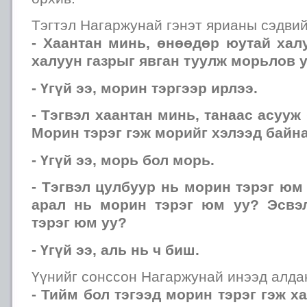
Тэгтэл Нагаржунай гэнэт ярианы сэдвий
- Хаантан минь, өнөөдөр юутай хал
халуун газрыг явган туулж морьлов 
- Үгүй ээ, морин тэргээр ирлээ.
- Тэгвэл хаантан минь, танаас асууж
Морин тэрэг гэж морийг хэлээд байн
- Үгүй ээ, морь бол морь.
- Тэгвэл цулбуур нь морин тэрэг юм
арал нь морин тэрэг юм уу? Эсвэ
тэрэг юм уу?
- Үгүй ээ, аль нь ч биш.
Үүнийг сонссон Нагаржунай инээд алда
- Тийм бол тэгээд морин тэрэг гэж х