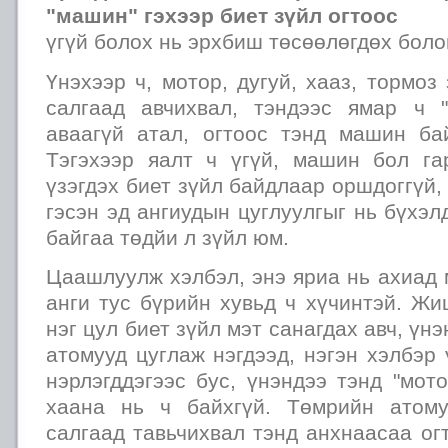
"машин" гэхээр биет зүйл огтоос
үгүй болох нь эрхбиш төсөөлөгдөх болов
Үнэхээр ч, мотор, дугуй, хааз, тормоз
салгаад авчихвал, тэндээс ямар ч 
аваагүй атал, огтоос тэнд машин ба
Тэгэхээр яалт ч үгүй, машин бол га
үзэгдэх биет зүйл байдлаар оршдоггүй,
гэсэн эд ангиудын цуглуулгыг нь бүхэл
байгаа төдйи л зүйл юм.
Цаашлуулж хэлбэл, энэ яриа нь ахиад м
анги тус бүрийн хувьд ч хүчинтэй. Жи
нэг цул биет зүйл мэт санагдах авч, үн
атомууд цуглаж нэгдээд, нэгэн хэлбэр 
нэрлэгддэгээс бус, үнэндээ тэнд "мото
хаана нь ч байхгүй. Төмрийн атому
салгаад тавьчихвал тэнд анхнаасаа ог