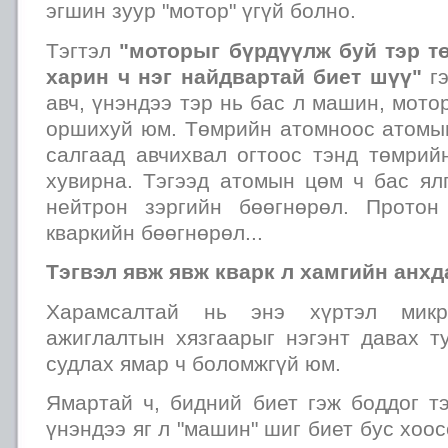
эгшин зуур "мотор" үгүй болно.
Тэгтэл
"моторыг бүрдүүлж буй тэр т
харин ч нэг найдвартай биет шүү"
гэ
авч, үнэндээ тэр нь бас л машин, мото
оршихуй юм. Төмрийн атомноос атомын
салгаад авчихвал огтоос тэнд төмрий
хувирна. Тэгээд атомын цөм ч бас ял
нейтрон зэргийн бөөгнөрөл. Прото
кваркийн бөөгнөрөл...
Тэгвэл явж явж кварк л хамгийн анхда
Харамсалтай нь энэ хүртэл микр
ажиглалтын хязгаарыг нэгэнт давах т
судлах ямар ч боломжгүй юм.
Ямартай ч, бидний биет гэж боддог т
үнэндээ яг л "машин" шиг биет бус хоо