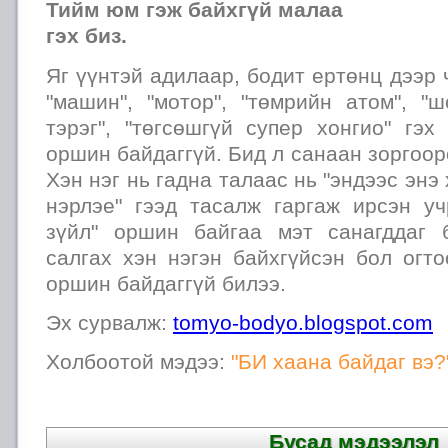
Тийм юм гэж байхгүй малаа
гэх биз.
Яг үүнтэй адилаар, бодит ертөнц дээр 
"машин", "мотор", "төмрийн атом", "
тэрэг", "төгсөшгүй супер хонгио" гэ
оршин байдаггүй. Бид л санаан зоргоор
Хэн нэг нь гадна талаас нь "эндээс энэ
нэрлэе" гээд тасалж гаргаж ирсэн уч
зүйл" оршин байгаа мэт санагддаг 
салгах хэн нэгэн байхгүйсэн бол огто
оршин байдаггүй билээ.
Эх сурвалж:
tomyo-bodyo.blogspot.com
Холбоотой мэдээ:
"БИ хаана байдаг вэ?
Бусад мэдээлэл