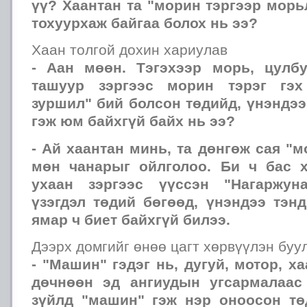
үү? Хаантан та "морин тэргээр мор
тохуурхаж байгаа болох нь ээ?
Хаан толгой дохин хариулав
- Аан мөөн. Тэгэхээр морь, цулбу
ташуур зэргээс морин тэрэг гэх 
зуршил" бий болсон төдийд, үнэндээ
гэж юм байхгүй байх нь ээ?
- Ай хаантан минь, та дөнгөж сая "м
мөн чанарыг ойлголоо. Би ч бас х
ухаан зэргээс үүссэн "Нагаржун
үзэгдэл төдий бөгөөд, үнэндээ тэн
ямар ч биет байхгүй билээ.
Дээрх домгийг өнөө цагт хөрвүүлэн буу
- "Машин" гэдэг нь, дугуй, мотор, ха
дөчнөөн эд ангиудын угсармалаас
зүйлд "машин" гэж нэр оноосон тө