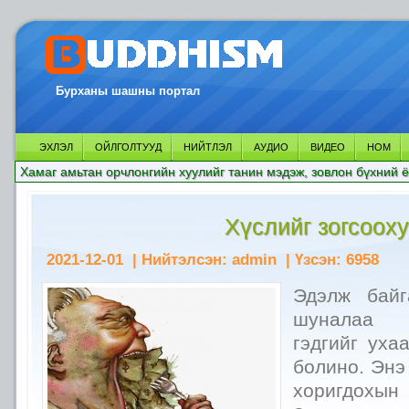
Бурханы шашны портал
ЭХЛЭЛ
ОЙЛГОЛТУУД
НИЙТЛЭЛ
АУДИО
ВИДЕО
НОМ
Хамаг амьтан орчлонгийн хуулийг танин мэдэж, зовлон бүхний ё
Хүслийг зогсоох
2021-12-01
| Нийтэлсэн:
admin
| Үзсэн:
6958
Эдэлж байг
шуналаа 
гэдгийг уха
болино. Энэ
хоригдохын