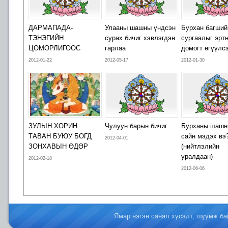
ДАРМАПАДА-
Улааны шашны үндсэн
Бурхан багший
ТЭНЭГИЙН
сурах бичиг хэвлэгдэн
сургаалыг эрт
ЦОМОРЛИГООС
гарлаа
домогт өгүүлс
2012-01-22
2012-05-17
2012-01-30
ЗУЛЫН ХОРИН
Чулуун барын бичиг
Бурханы шашн
ТАВАН БУЮУ БОГД
сайн мэдэх вэ
2012-04-01
ЗОНХАВЫН ӨДӨР
(нийтлэлийн
уралдаан)
2012-02-18
2012-06-06
Ямар нэгэн санал хүсэлт, шүүмж б