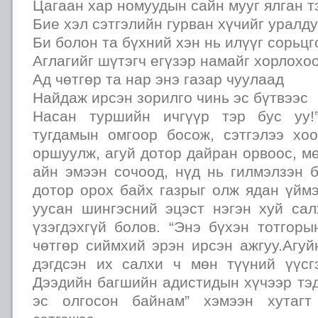
Цагаан хар номуудын сайн мууг ялган т
Бие хэл сэтгэлийн гурван хүчийг уралд
Би болон та бүхний хэн нь илүүг сорьцг
Аглагийг шүтэгч егүзэр намайг хорлохо
Ад чөтгөр та нар энэ газар чуулаад
Найдаж ирсэн зорилго чинь эс бүтвээс
Насан туршийн ичгүүр тэр бус уу!
тугдамын омгоор босож, сэтгэлээ хо
оршуулж, агуй дотор дайран орвоос, м
айн эмээн сочоод, нүд нь гилмэлзэн 
дотор орох байх газрыг олж ядан үйм
уусан шингэсний эцэст нэгэн хуй сал
үзэгдэхгүй болов. “Энэ бүхэн тотгор
чөтгөр сиймхий эрэн ирсэн ажгуу.Агуй
дэгдсэн их салхи ч мөн түүний үүсг
Дээдийн багшийн адистидын хүчээр тэ
эс олгосон байнам” хэмээн хутагт