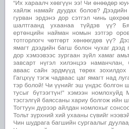
“Их хараалч хөвгүүн ээ! Чи өнөөдөр юу
хайлж намайг дуудах болов? Дээдийн 
гурван эрдэнэ дор сэтгэл чинь цөхрө
шалтгаанд ухаанаа түйдэв үү? Бя
ертөнцийн найман номын зэтгэр оро
тотгорлогч чөтгөрт хөнөөгдөв үү? Дэ
ямагт дээдийн багш болон чухаг дээд 
дор хэмээвээс зургаан зүйл хамаг амьт
завсарт нүгэл хилэнцээ наманчлан,
аваас сайн эрдмүүд төрөх зохилдох
Гагцхүү тэгж чадваас цаг ямагт над лу
тэр болой! Чи үүнийг эш үндэс болгон 
тусыг бүтээгтүн!” хэмээн номлохуйд 
тэсгэлгүй баяссаны хариу болгож ийн ш
Тогтуун дүрээр айлдан номлохыг сонсо
Тольт зүрхний хий ухааны сүвийг нээвэ
Чин шудрага багшийн сургаалыг дуулаа