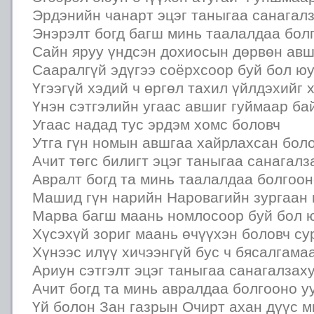
Эрдэнийн чанарт эцэг таныгаа санагалз
Энэрэлт богд багш минь таалалдаа болг
Сайн яруу үндсэн дохиосын дөрвөн авш
Сааралгүй эдүгээ соёрхсоор буй бол юу
Үгээгүй хэдий ч өргөл тахил үйлдэхийг 
Үнэн сэтгэлийн угаас авшиг гуймаар ба
Угаас надад тус эрдэм хомс боловч
Утга гүн номын авшгаа хайрлахсан боло
Ачит төгс билигт эцэг таныгаа санагалз
Авралт богд та минь таалалдаа болгоон
Машид гүн нарийн Наровагийн зургаан
Марва багш маань номлосоор буй бол ю
Хүсэхүй зориг маань өчүүхэн боловч су
Хүнээс илүү хичээнгүй бус ч бясалгама
Ариун сэтгэлт эцэг таныгаа санагалзах
Ачит богд та минь авралдаа болгооно уу
Үй болон Зан газрын Очирт ахан дүүс м