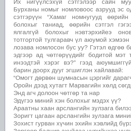
Их нигүүлсэхүй сэтгэлээр сайн му
Бурханы номыг номловоос азрууд эс о
сэтгэрүүн “Хамаг номнугууд өөрийн
болохыг таниад, өөрийн сэтгэл гэг
ялгалгүй болохыг нэвтэрхийеэ оно
тотгортой тулгаравч үл аюумой хэмээ
лозава номлосон бус уу? Гэтэл өдгөө б
эдгээр ад чөтгөрүүдийг бодитой мэт 
инээдтэй хэрэг вэ?” гээд аюумшиггүй
барин доорх дууг эгшиглэн хайлавай:
“Омогт дөрвөн шумнасын цэргийг дараг
Оройн дээд хутагт Марвагийн хөлд сөгд
Энд агч долоон чөтгөр та нар
Эдүгээ миний хэн болохыг мэдэх үү?
Араатны хаан арслангийн зулзага билээ
Зоригт цагаан арслангийн зулзага мини
Зохист гурван хүчин эхийн хэвлийд бүр
Зоргоор балчир ахуйдаа үүрийнхээ үүд