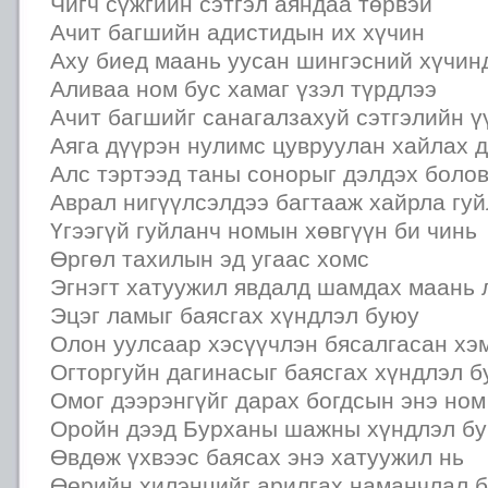
Чигч сүжгийн сэтгэл аяндаа төрвэй
Ачит багшийн адистидын их хүчин
Аху биед маань уусан шингэсний хүчин
Аливаа ном бус хамаг үзэл түрдлээ
Ачит багшийг санагалзахуй сэтгэлийн ү
Аяга дүүрэн нулимс цувруулан хайлах 
Алс тэртээд таны сонорыг дэлдэх болов
Аврал нигүүлсэлдээ багтааж хайрла гуй
Үгээгүй гуйланч номын хөвгүүн би чинь
Өргөл тахилын эд угаас хомс
Эгнэгт хатуужил явдалд шамдах маань 
Эцэг ламыг баясгах хүндлэл буюу
Олон уулсаар хэсүүчлэн бясалгасан хэ
Огторгуйн дагинасыг баясгах хүндлэл 
Омог дээрэнгүйг дарах богдсын энэ ном
Оройн дээд Бурханы шажны хүндлэл бу
Өвдөж үхвээс баясах энэ хатуужил нь
Өөрийн хилэнцийг арилгах наманчлал б