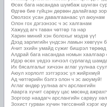
Өсөх бага насандаа шумбаж шунган су
Өдгөө бие гүйцэн дөрвөн далайгаар зор
Оволзох усан давалгаанаас үл аюунам
Олон гох дэгээнээс ч эс халганам
Хажууд агч таван чөтгөр та нар
Харин миний хэн болохыг мэдэв үү!
Дээд зарлигийн үндсэн ламын хөвгүүн б
Ачит эхийн умайд сүжиг бишрэл төрөөд
Алдрай бага насандаа номын хаалгаар
Идэр өсөх үедээ хичээл сурлагад шамд
Их бясалгалыг хичээн аглаг уулнаа суу
Аюул хорлолт зэтгэрээс үл жийрхмүй
Ад чөтгөрийн бэлгэ олон ч эс аюумуй!
Аглаг өндөр уулнаа агч арслангийн
Аварга хүчит сарвуу цас мөсөнд ажрахг
Зоргоор наадагч арслангийн сарвуу хө
Зохист гурван хүчин төгссөний хэрэг юу