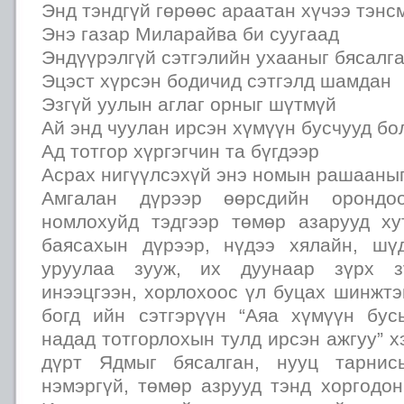
Энд тэндгүй гөрөөс араатан хүчээ тэнс
Энэ газар Миларайва би суугаад
Эндүүрэлгүй сэтгэлийн ухааныг бясалг
Эцэст хүрсэн бодичид сэтгэлд шамдан
Эзгүй уулын аглаг орныг шүтмүй
Ай энд чуулан ирсэн хүмүүн бусчууд бо
Ад тотгор хүргэгчин та бүгдээр
Асрах нигүүлсэхүй энэ номын рашааныг
Амгалан дүрээр өөрсдийн орондоо
номлохуйд тэдгээр төмөр азарууд х
баясахын дүрээр, нүдээ хялайн, шү
уруулаа зууж, их дуунаар зүрх з
инээцгээн, хорлохоос үл буцах шинжт
богд ийн сэтгэрүүн “Аяа хүмүүн бус
надад тотгорлохын тулд ирсэн ажгуу” 
дүрт Ядмыг бясалган, нууц тарнис
нэмэргүй, төмөр азрууд тэнд хоргодо