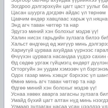
Зогдроо дэлгэрэхүйн цагт цаст уулыг б
Цасан шуурга дэгдэвч айдас үл төрнөм
Цавчим өндөр хавцлаас харьж үл няцн
Энд агч таван чөтгөр та нар
Эдүгээ миний хэн болохыг мэдэв үү!
Халин нисэх гарьдийн зулзага билээ би
Хальст өндгөнд өд жигүүр минь дэлгэрэ
Хариугүй цурваа ахуйдаа үүрнээс гарал
Өчүүхэн цурвага насандаа үүдээ сахин 
Өд сөдөө ургаж гүйцмэгц өндөрт дүүлэн
Огторгуйн эн уудам хэмээвч үл бэргэнэ
Одох газар минь хэвцэг бэрхээс үл ша
Өмнө минь агч таван чөтгөр та нар
Өдгөө миний хэн болохыг мэдэв үү!
Уснаа хөвөх аварга загасны зулзага бил
Умайд бүхий цагт алтан нүд минь нээгд
Улмаар зулзаган насаа усан цээлдээ үд