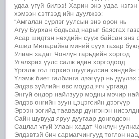
удаа үгүй билээ! Харин энэ удаа нэгэн
хэмээн сэтгээд ийн дуулжээ:
“Амгалан сүрлэг уулсын энэ орон нь
Агуу Бурхан бодьсад нарыг баясгах газ
Асар шидтэн нөхдийн сууж байсан энэ 
Ашид Миларайва миний суух газар бую
Улаан хадат Чонлүн гарьдийн хоргод
Угалзрах үүлс салж ядан хоргодоод
Үргэлж гол горхио шуугиулсан хөндийн 
Үлэмж биет галбинга дээгүүр нь дүүлэх
Элдэв зүйлийн өвс модод ягч ургаад
Энгүй өндөр найлзуур модны мөчир на
Элдэв өнгийн зуун цэцэгсийн дээгүүр
Эрээн зөгийд тааваар дүнгэнэн нисэлд
Сайн шувууд яруу дуугаар донгодсон
Сацлал үгүй Улаан хадат Чонлүн уулна
Элдэвтэй бич сармагчингууд тоглон на