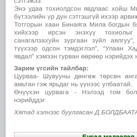
сэтгэжээ.
Энэ удаа тохиолдсон явдлаас хойш М
бүтээлийн үр дүн сэтгэшгүй ихээр арв
Тотгорын хаан Бинаяга Мила богдын б
хийхээр ирсэн энэхүү тохиолыг
санагалзахуйн зургаан зүйл аялгуу”
түүхээр одсон тэмдэглэл”, “Улаан Х
явдал” хэмээн гурван өөрөөр нэрийдэх 
Зарим үгсийн тайлбар:
Цурваа- Шувууны дөнгөж төрсөн анг
амьтан гэж ярьдаг нь үүнээс улбаатай.
Өчүүхэн цурвага - Нэлээд том бол
нэрийддэг
Хятад хэлнээс буулгасан Д.БОЛДБААТ
Бусад мэдээлэл