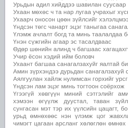
Урьдын адил хийддээ шавилан суусаар 
Ухаан мөхөс ч та нар лугаа учрахыг хү
Ухаарч оносон цөөн зүйлсийг хэлэлцмэ
Үндсэн төгс чанарт эцэг таныгаа санаг
Үлэмж ачлалт богд та минь таалалдаа б
Үнэн сүжгийн агаар эс тасалдваас
Өдөр шөнийн алинд ч багшаас хагацахг
Учир ёсон хэдий ийм боловч
Ухаант багшаа санагалзахуйг яалтай б
Амин зүрхэндээ дурьдан санагалзахуй 
Аялгуулан хайлж нулимсан горхийг урс
Үндсэн лам эцэг минь тогтоон соёрхож
Үгээгүй хөвгүүн миний сэтгэлийг ами
хэмээн өгүүлж дуустал, таван зүй
сунгасан мэт тэр их үүлсийн цацагт, б
урьд өмнөхөөс нэн үлэмж цог жавхл
чимэгт цагаан арсланг хөлөглөн өмнөх 