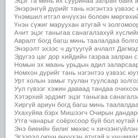
Эцэг та минь их сууринаа залран байх 
Энэрэнгүй дүрийг тань нэгэнтээ үзвээс 
Үнэмшил итгэл өчүүхэн боловч мөргөхи
Үнэн сүжиг маруухан атугай ч золгомоо
Ачит эцэг таныгаа санагалзахуй хүслий
Авралт богд багш минь таалалдаа болго
Энэрэлт эхээс ч дутуугүй ачлалт Дагмэ
Эдүгээ цаг дор хийдийн газраа залран 
Номын эх маань урьдын адил заларсаар
Номхон дүрийг тань нэгэнтээ үзвээс юут
Урт холын замыг туулан туулсаар золго
Уул гүвээг хэжин даваад тандаа очихсо
Хэтэрхий эрдэмт эцэг таныгаа санагалз
Хиргүй ариун богд багш минь таалалдаа
Ухахуйяа бэрх Мишээгч Очирын данда
Утга чанарыг соёрхсоор буй бол юутай 
Энэ биеийн билиг мөхөс ч хичээнгүйлэн
Эгээрэл оюун өчүүхэн атугай ч уншмаа