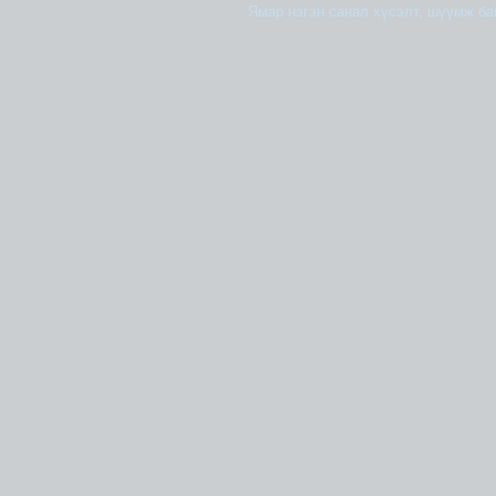
Ямар нэгэн санал хүсэлт, шүүмж б