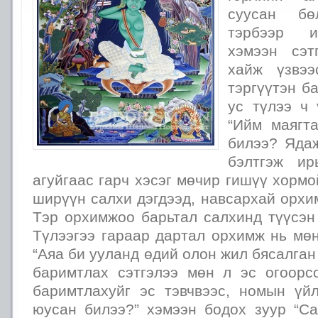
суусан бө
тэрбээр и
хэмээн сэт
хайж үзвээ
тэргүүтэн б
ус түлээ ч 
“Ийм маягт
билээ? Яда
бэлтгэж ир
агуйгаас гарч хэсэг мөчир гишүү хормо
ширүүн салхи дэгдээд, навсархай орхи
Тэр орхимжоо барьтал салхинд түүсэн 
Түлээгээ гараар дартал орхимж нь мө
“Аяа би ууланд өдий олон жил бясалган
баримтлах сэтгэлээ мөн л эс огоорс
баримтлахуйг эс тэвчвээс, номын үй
юусан билээ?” хэмээн бодох зуур “С