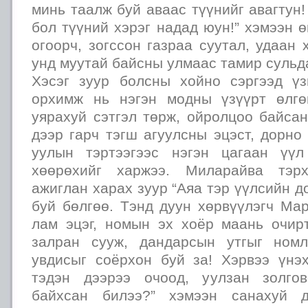
минь таалж буй аваас түүнийг авагтун!
бол түүний хэрэг надад юун!” хэмээн ө
огоорч, зогссон газраа суутал, удаан
унд муутай байсны улмаас тамир сульд
Хэсэг зуур болсны хойно сэргээд ү
орхимж нь нэгэн модны үзүүрт өлгө
уярахуй сэтгэл төрж, ойролцоо байса
дээр гарч тэгш агуулсны эцэст, дорно
уулын тэртээгээс нэгэн цагаан үүл
хөөрөхийг харжээ. Миларайва тэрх
ажиглан харах зуур “Аяа тэр үүлсийн д
буй бөлгөө. Тэнд дуун хөрвүүлэгч Ма
лам эцэг, номын эх хоёр маань очир
залран сууж, дандарсын утгыг номл
увдисыг соёрхон буй за! Хэрвээ үнэ
тэдэн дээрээ очоод, уулзан золго
байхсан билээ?” хэмээн санахуй д