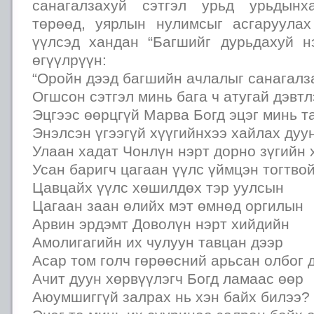
санагалзахуй сэтгэл урьд урьдынх
төрөөд, уярлын нулимсыг асгаруула
үүлсэд хандан “Багшийг дурьдахуй н
өгүүлрүүн:
“Оройн дээд багшийн ачлалыг санагалз
Огшсон сэтгэл минь бага ч атугай дэвтл
Эцгээс өөрцгүй Марва Богд эцэг минь т
Энэлсэн үгээгүй хүүгийнхээ хайлах дуу
Улаан хадат Чонлүн нэрт дорно зүгийн 
Усан баригч цагаан үүлс үймцэн тогтвой
Цавцайх үүлс хөшилдөх тэр уулсын
Цагаан заан өлийх мэт өмнөд оргилын
Арвин эрдэмт Доволүн нэрт хийдийн
Амолигагийн их чулуун тавцан дээр
Асар том голч гөрөөсний арьсан олбог 
Ачит дуун хөрвүүлэгч Богд ламаас өөр
Аюумшиггүй залрах нь хэн байх билээ?