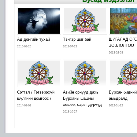
Ад донгийн тухай
Тэнгэр шиг бай
ШИГАЛАД ӨГ
ЗӨВЛӨЛГӨӨ
2015-03-20
2013-07-23
2013-02-03
Сэтгэл / Гэгээрэхүй
Азийн орнууд дахь
Бурхан бидний
шүлгийн цомгоос /
Бурханы шашны
амьдралд
хөшөө, сэрэг дүрүүд
2014-02-02
2012-01-22
2013-10-27