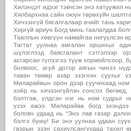
Хилэнцэт идээг тэвчсэн энэ хатуужил н
Хялбархнаа сайн оюун төрөхүйн шалтга
Хичээнгүй бясалгалаар ачийг тань хари
Хиргүй ариун Богд минь таалалдаа болг
Тааллын хөвгүүн намайгаа нигүүлсэн 
Тагтат уулнаа амгалан оршихыг ади
шүлэглээд баясгалант сэтгэлээр о
асгарсан түлээгээ түүж хормойлсоор, б
болвоос, агуй дотор аягын чинээ нүд
таван төмөр азар эзэгнэн суухыг ү
Миларайвын орон дээр суучихаад ном 
хоёр нь хичээнгүйлэн сонсох бөгөөд,
бэлтгэж, үлдсэн нэг нь ном судрыг н
үзэх ажээ. Миларайва богд эхэндээ
боловч удаад нь “Энэ лав газар дэлх
бэлгэ буюу! Би энэ уулнаа удаан суу
газрын эзэн сахиулсангуудад тахил ө