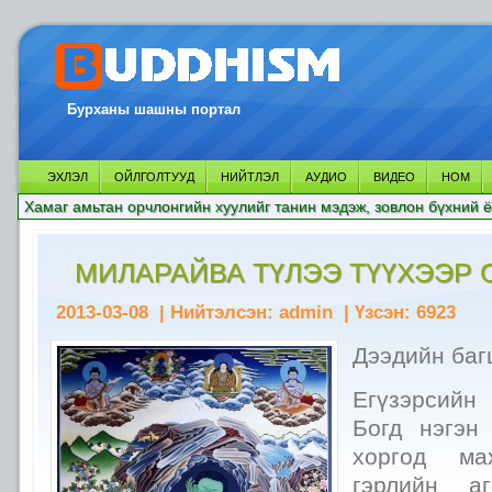
Бурханы шашны портал
ЭХЛЭЛ
ОЙЛГОЛТУУД
НИЙТЛЭЛ
АУДИО
ВИДЕО
НОМ
Хамаг амьтан орчлонгийн хуулийг танин мэдэж, зовлон бүхний ё
МИЛАРАЙВА ТҮЛЭЭ ТҮҮХЭЭР
2013-03-08
| Нийтэлсэн:
admin
| Үзсэн:
6923
Дээдийн баг
Егүзэрсий
Богд нэгэн
хоргод мах
гэрлийн а