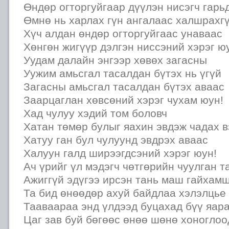
Өндөр огторгуйгаар дүүлэн нисэгч гарь
Өмнө нь харлах гүн ангалаас халшрахг
Хүч алдан өндөр огторгуйгаас унаваас
Хөнгөн жигүүр дэлгэн ниссэний хэрэг ю
Уудам далайн энгээр хөвөх загасны
Уужим амьсгал тасалдан бүтэх нь үгүй
Загасны амьсгал тасалдан бүтэх аваас
Заарцаглан хөвсөний хэрэг чухам юун!
Хад чулуу хэдий том боловч
Хатан төмөр булыг яахин эвдэж чадах в
Хатуу ган бул чулуунд эвдрэх аваас
Халуун галд ширээгдсэний хэрэг юун!
Ач үрийг үл мэдэгч чөтгөрийн чуулган т
Ажиггүй эдүгээ ирсэн тань маш гайхам
Та бид өнөөдөр ахуй байдлаа хэлэлцье
Тааваараа энд үлдээд буцахад бүү яара
Цаг зав буй бөгөөс өнөө шөнө хоноглоо