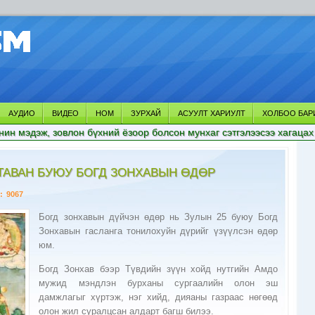
АУДИО
ВИДЕО
НОМ
ЗУРХАЙ
АСУУЛТ ХАРИУЛТ
ХОЛБОО БАР
нин мэдэж, зовлон бүхний ёзоор болсон мунхаг сэтгэлээсээ хагацах
ТАВАН БУЮУ БОГД ЗОНХАВЫН ӨДӨР
:
9067
Богд зонхавын дүйчэн өдөр нь Зулын 25 буюу Богд
Зонхавын гасланга тонилохуйн дүрийг үзүүлсэн өдөр
юм.
Богд Зонхав бээр Түвдийн зүүн хойд нутгийн Амдо
мужид мэндлэн бурханы сургаалийн олон эш
дамжлагыг хүртэж, нэг хийд, дияаны газраас нөгөөд
олон жил суралцсан алдарт багш билээ.