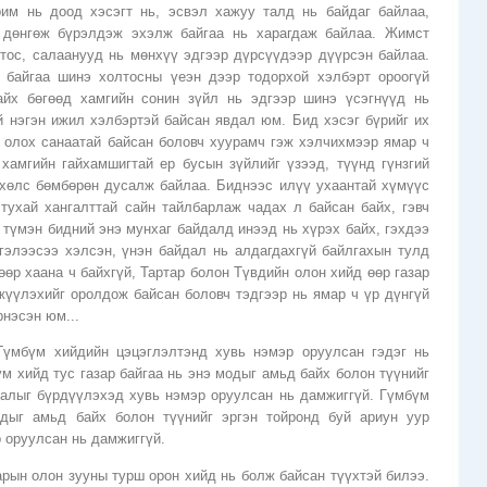
рим нь доод хэсэгт нь, эсвэл хажуу талд нь байдаг байлаа,
 дөнгөж бүрэлдэж эхэлж байгаа нь харагдаж байлаа. Жимст
тос, салаанууд нь мөнхүү эдгээр дүрсүүдээр дүүрсэн байлаа.
 байгаа шинэ холтосны үеэн дээр тодорхой хэлбэрт ороогүй
айх бөгөөд хамгийн сонин зүйл нь эдгээр шинэ үсэгнүүд нь
й нэгэн ижил хэлбэртэй байсан явдал юм. Бид хэсэг бүрийг их
 олох санаатай байсан боловч хуурамч гэж хэлчихмээр ямар ч
хамгийн гайхамшигтай ер бусын зүйлийг үзээд, түүнд гүнзгий
 хөлс бөмбөрөн дусалж байлаа. Биднээс илүү ухаантай хүмүүс
тухай хангалттай сайн тайлбарлаж чадах л байсан байх, гэвч
 түмэн бидний энэ мунхаг байдалд инээд нь хүрэх байх, гэхдээ
гэлээсээ хэлсэн, үнэн байдал нь алдагдахгүй байлгахын тулд
 өөр хаана ч байхгүй, Тартар болон Түвдийн олон хийд өөр газар
ржүүлэхийг оролдож байсан боловч тэдгээр нь ямар ч үр дүнгүй
рнэсэн юм...
Гүмбүм хийдийн цэцэглэлтэнд хувь нэмэр оруулсан гэдэг нь
үм хийд тус газар байгаа нь энэ модыг амьд байх болон түүнийг
галыг бүрдүүлэхэд хувь нэмэр оруулсан нь дамжиггүй. Гүмбүм
одыг амьд байх болон түүнийг эргэн тойронд буй ариун уур
 оруулсан нь дамжиггүй.
рын олон зууны турш орон хийд нь болж байсан түүхтэй билээ.