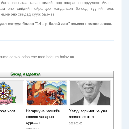
бага насныхаа таван жилийг энд залран өнгөрүүлсэн билээ.
Лам энэ хийдийн ойролцоо мэндэлсэн бөгөөд түүнийг олж
 өмнө энэ хийдэд сууж байжээ.
ал сэтгүүл болон "14 – р Далай лам" хэмээх номоос авлаа.
umbumd ochvol odoo ene mod bdg um bolov uu
Бусад мэдээлэл
ээд хорт
Нагаржуна багшийн
Хатуу зоримог ба уян
хоосон чанарын
зөөлөн сэтгэл
сургаал
2013-02-05