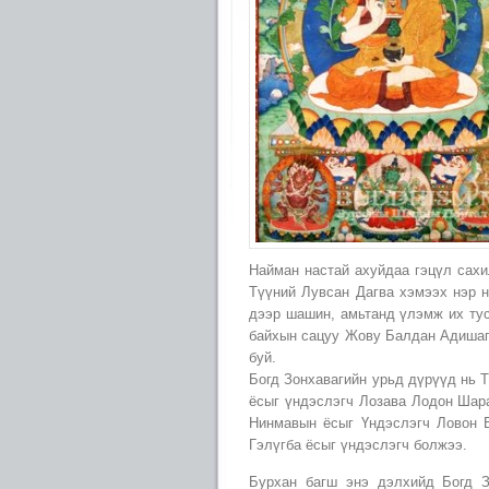
Найман настай ахуйдаа гэцүл сахи
Түүний Лувсан Дагва хэмээх нэр н
дээр шашин, амьтанд үлэмж их тус
байхын сацуу Жову Балдан Адишаги
буй.
Богд Зонхавагийн урьд дүрүүд нь Т
ёсыг үндэслэгч Лозава Лодон Шар
Нинмавын ёсыг Үндэслэгч Ловон 
Гэлүгба ёсыг үндэслэгч болжээ.
Бурхан багш энэ дэлхийд Богд З