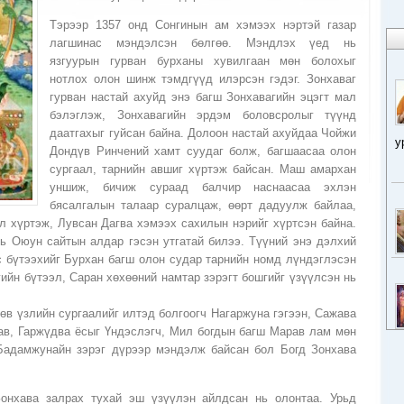
Тэрээр 1357 онд Сонгинын ам хэмээх нэртэй газар
лагшинас мэндэлсэн бөлгөө. Мэндлэх үед нь
язгуурын гурван бурханы хувилгаан мөн болохыг
нотлох олон шинж тэмдгүүд илэрсэн гэдэг. Зонхаваг
гурван настай ахуйд энэ багш Зонхавагийн эцэгт мал
бэлэглэж, Зонхавагийн эрдэм боловсролыг түүнд
даатгахыг гуйсан байна. Долоон настай ахуйдаа Чойжи
у
Дондүв Ринчений хамт суудаг болж, багшаасаа олон
сургаал, тарнийн авшиг хүртэж байсан. Маш амархан
уншиж, бичиж сураад балчир наснаасаа эхлэн
бясалгалын талаар суралцаж, өөрт дадуулж байлаа,
л хүртэж, Лувсан Дагва хэмээх сахилын нэрийг хүртсэн байна.
ь Оюун сайтын алдар гэсэн утгатай билээ. Түүний энэ дэлхий
 бүтээхийг Бурхан багш олон судар тарнийн номд лүндэглэсэн
йн бүтээл, Саран хөхөөний намтар зэрэгт бошгийг үзүүлсэн нь
өв үзлийн сургаалийг илтэд болгоогч Нагаржуна гэгээн, Сажава
ав, Гаржүдва ёсыг Үндэслэгч, Мил богдын багш Марав лам мөн
Бадамжунайн зэрэг дүрээр мэндэлж байсан бол Богд Зонхава
онхава залрах тухай эш үзүүлэн айлдсан нь олонтаа. Урьд