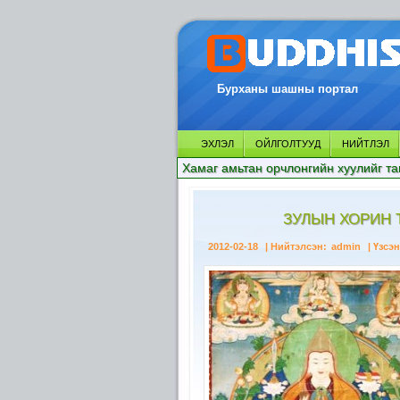
Бурханы шашны портал
ЭХЛЭЛ
ОЙЛГОЛТУУД
НИЙТЛЭЛ
Хамаг амьтан орчлонгийн хуулийг та
ЗУЛЫН ХОРИН 
2012-02-18
| Нийтэлсэн:
admin
| Үзсэн