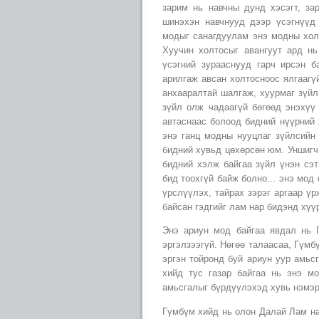
зарим нь навчны дунд хэсэгт, за
шинэхэн навчнууд дээр үсэгнүүд
модыг санагдуулам энэ модны хол
Хуучин холтосыг авангуут ард нь
үсэгний зурааснууд гарч ирсэн б
арилгаж авсан холтосноос ялгаагү
анхааралтай шалгаж, хуурмаг зүйл
зүйл олж чадаагүй бөгөөд энэхүү 
автаснаас болоод бидний нүүрний
энэ ганц модны нууцлаг зүйлсийн 
бидний хувьд цөхөрсөн юм. Уншигч
бидний хэлж байгаа зүйл үнэн сэт
бид тоохгүй байж болно... энэ мод
үрслүүлэх, тайрах зэрэг аргаар ү
байсан гэдгийг лам нар бидэнд хүү
Энэ ариун мод байгаа явдал нь 
эргэлзээгүй. Нөгөө талаасаа, Гүмб
эргэн тойронд буй ариун уур амьс
хийд тус газар байгаа нь энэ м
амьсгалыг бүрдүүлэхэд хувь нэмэр
Гүмбүм хийд нь олон Далай Лам на