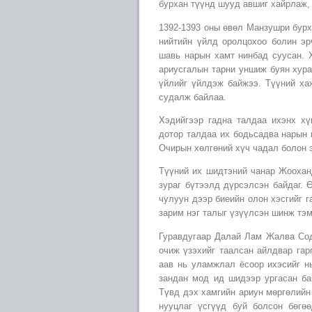
бурхан түүнд шууд авшиг хайрлаж,
1392-1393 оны өвөл Манзушри бурх
нийтийн үйлд оролцохоо болин эр
шавь нарын хамт нинбад суусан. 
ариусгалын тарни уншиж буян хура
үйлийг үйлдэж байжээ. Түүний ха
судалж байлаа.
Хэдийгээр гадна талдаа ихэнх хү
дотор талдаа их бодьсадва нарын 
Очирын хөлгөний хүч чадал болон 
Түүний их шидтэний чанар Жоохан
зураг бүтээлд дүрсэлсэн байдаг. 
чулуун дээр биеийн олон хэсгийг 
зарим нэг талыг үзүүлсэн шинж тэ
Гуравдугаар Далай Лам Жалва Со
очиж үзэхийг таалсан айлдвар гар
аав нь уламжлал ёсоор ихэсийг нь
зандан мод ид шидээр ургасан ба
Түвд дэх хамгийн ариун мөргөлийн
нууцлаг үсгүүд буй болсон бөгөө