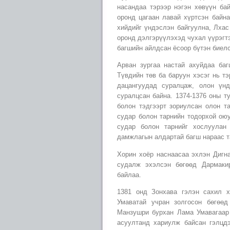
насандаа тэрээр нэгэн хөвүүн ба
оронд цагаан лавай хүртсэн байн
хийдийг үндэслэн байгуулна, Лха
оронд дэлгэрүүлэхэд чухал үүрэгт
багшийн айлдсан ёсоор бүтэн биел
Арван зургаа настай ахуйдаа баг
Түвдийн төв ба баруун хэсэг нь т
дацангуудад суралцаж, олон үн
суралцсан байна. 1374-1376 оны т
болон тэдгээрт зориулсан олон т
судар болон тарнийн тодорхой оюу
судар болон тарнийг хослуулан
дамжлагын алдартай багш нараас т
Хорин хоёр наснаасаа эхлэн Дигн
судалж эхэлсэн бөгөөд Дармакир
байлаа.
1381 онд Зонхава гэлэн сахил х
Умаватай учран золгосон бөгөө
Манзушри бурхан Лама Умавагаар
асуултанд хариулж байсан гэлцдэ