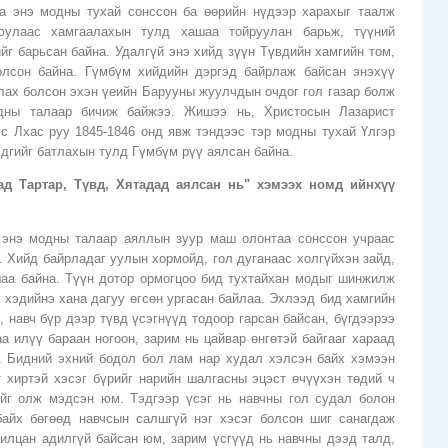
а энэ модны тухай сонссон ба өөрийн нүдээр харахыг таалж
юулаас хамгаалахын тулд хашаа тойруулан барьж, түүний
г барьсан байна. Удалгүй энэ хийд зүүн Түвдийн хамгийн том,
олсон байна. Гүмбүм хийдийн дэргэд байрлаж байсан энэхүү
лах болсон эхэн үеийн Барууны жуулчдын очдог гол газар болж
дны талаар бичиж байжээ. Жишээ нь, Xристосын Лазарист
с Лхас руу 1845-1846 онд явж тэндээс тэр модны тухай Үлгэр
эдгийг батлахын тулд Гүмбүм рүү аялсан байна.
ад Тартар, Түвд, Хятадад аялсан нь" хэмээх номд ийнхүү
с
 энэ модны талаар аяллын зуур маш олонтаа сонссон учраас
. Хийд байрладаг уулын хормойд, гол дуганаас холгүйхэн зайд,
шаа байна. Түүн дотор ормогцоо бид тухтайхан модыг шинжилж
 хэдийнэ хана дагуу өгсөн ургасан байлаа. Эхлээд бид хамгийн
 навч бүр дээр түвд үсэгнүүд тодоор гарсан байсан, бүгдээрээ
аа илүү бараан ногоон, зарим нь цайвар өнгөтэй байгааг хараад
. Бидний эхний бодол бол лам нар худал хэлсэн байх хэмээн
 хиртэй хэсэг бүрийг нарийн шалгасны эцэст өчүүхэн төдий ч
ийг олж мэдсэн юм. Тэдгээр үсэг нь навчны гол судал болон
айх бөгөөд навчсын салшгүй нэг хэсэг болсон шиг санагдаж
илцан адилгүй байсан юм, зарим үсгүүд нь навчны дээд талд,