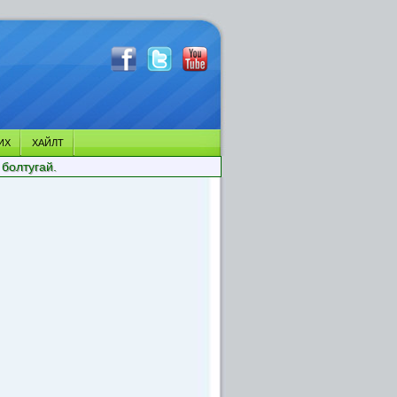
ИХ
ХАЙЛТ
 болтугай.