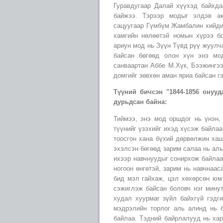
Гуравдугаар Далай хүүхэд байхда
байжээ. Тэрээр модыг элдэв а
сацуугаар Гүмбүм Жамбалин хийдий
хамгийн нөлөөтэй номын хүрээ б
ариун мод нь Зүүн Түвд рүү жуулч
байсан бөгөөд олон хүн энэ мо
санваартан Аббе М.Хүк, Бээжингээ
домгийг зөвхөн аман яриа байсан г
Түүний бичсэн "1844-1856 онууд
дурьдсан байна:
Тиймээ, энэ мод оршдог нь үнэн,
түүнийг үзэхийг ихэд хүсэж байлаа
тоосгон хана бүхий дөрвөлжин ха
эхэлсэн бөгөөд зарим салаа нь аль
ихээр навчнуудыг сонирхож байлаа,
ногоон өнгөтэй, зарим нь навчнаас
бид мэл гайхаж, цэл хөхөрсөн юм
сэжиглэж байсан боловч нэг минут
худал хуурмаг зүйл байхгүй гэдг
мэдрэлийн торлог аль алинд нь б
байлаа. Тэдний байрлалууд нь хар