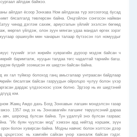
 сургаал айлдаж байжээ.
аны айлдал ёсоор Зонхава Ном айлдахаа түр зогсоогоод бусад
чимт бясалгалд төвлөрсөн байна. Онцгойлон сонгосон найман
Хатуу чинад дэглэм сахиж, ариусгалын үйлийг эхэлсэн бөгөөд
аж, мөргөл үйлдэж, олон зуун мянган удаа мандал өргөх зэрэг
жуугаар оршихуйн мөн чанарын талаар бүтээсэн гол номуудыг
мүүс түүнийг эгэл жирийн хуврагийн дүрээр мэдэж байсан ч
мөрийг баримталж, нууцын талдаа төгс чадалтай тарнийн багш.
эрдэм бүгдийг эзэмшсэн их шидтэн байсан байна.
д их гал түймэр болоход ганц амьсгалаар унтраасан байдлаар
Өөрийн бясалгаж байсан газруудын ойролцоо чулуу болон үхэр
гаргасан дардас үлдээснээс үзэж болно. Эдгээр нь их шидтэний
мдгүүд юм.
дном Жамц Амдо дахь Богд Зонхавын лагшин мэндэлсэн газар
гажээ. 1357 онд эх нь Зонхавагийн лагшинг төрүүлсэний дараа
 авч, шороонд булсан байна. Тун удалгүй энэ булсан газраас
йна. "Их буян чуулсан мод" хэмээн ард нийтэд нэршиж, зүүн
 орон болон хувирсан байна. Модны навчис болон холтсон дээр
д цэцэгсээс нь хамгийн сайхан үнэр ханхалж байсан гэдэг.