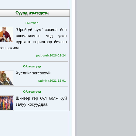
Сүүлд нэмэгдсэн
Нийтлэл
“Оройгүй сүм” зохиол бол
социализмын үед үзэл
суртлын зорилгоор бичсэн
ран зохиол
(odgerel) 2026-02-24
Ойлголтууд
Хүслийг зогсоохуй
(admin) 2021-12-01
Ойлголтууд
Шинээр гэр бүл болж буй
залуу хосууддаа
(admin) 2021-12-01
Ойлголтууд
Бурхан багшийн товч
намтар