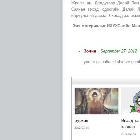
Жишээ нь, Долдугаар Далай Лам 
Саяхан гэхэд одоогийн Далай 
илрүүлсний дараа, Лхасад залахын
Энэ материалыг ИХУХС-гийн Манд
Зочин
September 27, 2012
yamar gaihaltai id shid ve g
Бурхан
Инээд тэг
хавдар
2012-03-24
2014-02-23