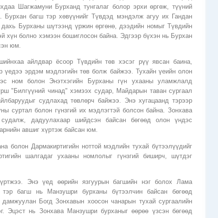
йхдаа Шагжамуни Бурханд тунгалаг болор эрхи өргөж, түүний
а. Бурхан багш тэр хөвүүнийг Түвдэд мэндэлж агуу их Гандан
с дахь Бурханы шүтээнд үржин өргөнө, дээдийн номыг Түвдийн
эй хүн болно хэмээн бошиглосон байна. Эдгээр бүхэн нь Бурхан
сэн юм.
шийнхаа айлдвар ёсоор Түвдийн төв хэсэг рүү явсан баина,
эр үедээ эрдэм мэдлэгийн төв болж байжээ. Тухайн үеийн олон
дэс ном болон Энэтхэгийн Бурханы гүн ухааны уламжлалд
урш "Билгүүний чинад" хэмээх судар, Майдарын таван сургаал
айлбаруудыг судлахад төвлөрч байжээ. Энэ хугацаанд тэрээр
ны суртал болон гүнзгий их мэдлэгтэй болсон байна. Зонхава
 судалж, дадуулахаар шийдсэн байсан бөгөөд олон үндэс
арнийн авшиг хүртэж байсан юм.
ана болон Дармакиртигийн ноттой мэдлийн тухай бүтээлүүдийг
тигийн шалгадаг ухааны номлолыг гүнзгий биширч, шүтдэг
үртжээ. Энэ үед өөрийн язгуурын багшийн нэг болох Лама
д тэр багш нь Манзушри бурханы бүтээлчин байсан бөгөөд
 дамжуулан Богд Зонхавын хоосон чанарын тухай сургаалийн
г. Эцэст нь Зонхава Манзушри бурханыг өөрөө үзсэн бөгөөд