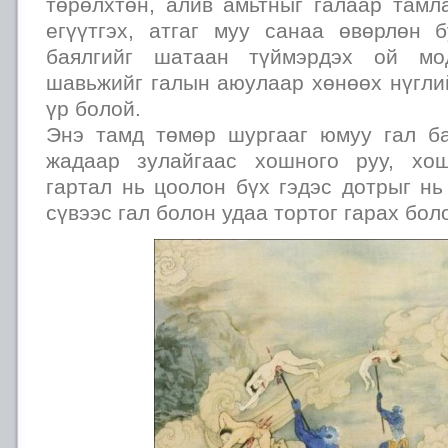
төрөлхтөн, алив амьтныг галаар тамл
егүүтгэх, атгаг муу санаа өвөрлөн 
баялгийг шатаан түймэрдэх ой мод
шавьжийг галын аюулаар хөнөөх нүгли
үр болой.
Энэ тамд төмөр шургааг юмуу гал б
жадаар зулайгаас хошного руу, хош
гартал нь цоолон бүх гэдэс дотрыг нь
сүвээс гал болон удаа тортог гарах бол