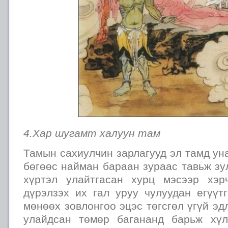
4.Хар шугамт халуун там
Тамын сахиулчин зарлагууд эл тамд ун
бөгөөс найман бараан зураас тавьж зу
хүртэл улайтгасан хурц мэсээр хэр
дүрэлзэх их гал уруу чулуудан егүүт
мөнөөх зовлонгоо эцэс төгсгөл үгүй эд
улайдсан төмөр багананд барьж хүл