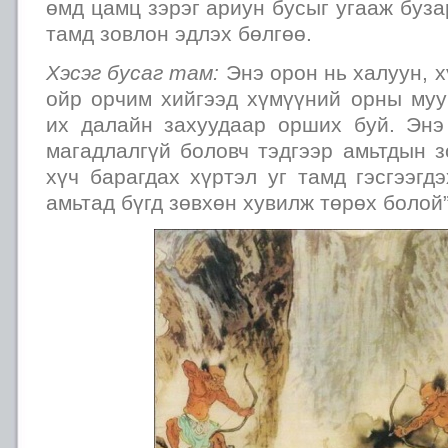
өмд цамц зэрэг ариун бусыг угааж буза
тамд зовлон эдлэх бөлгөө.
Хэсэг бусаг там:
Энэ орон нь халуун, х
ойр орчим хийгээд хүмүүний орны муу
их далайн захуудаар орших буй. Эн
магадлалгүй боловч тэдгээр амьтдын 
хүч барагдах хүртэл уг тамд гэсгээгд
амьтад бүгд зөвхөн хувилж төрөх болой