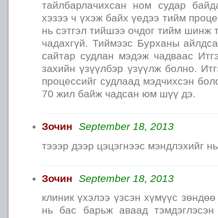
тайлбарлачихсан ном судар байда
хэзээ ч үхэж байх үедээ тийм проц
нь сэтгэл тийшээ очдог тийм шинж 
чадахгүй. Тиймээс Бурханы айлдса
сайтар судлан мэдэж чадваас Итг
захийн үзүүлбэр үзүүлж болно. Ит
процессийг судлаад мэдчихсэн бол
70 жил байж чадсан юм шүү дэ.
Зочин
September 18, 2013
тэээр дээр цэцэгнээс мэндлэхийг нь
Зочин
September 18, 2013
клиник үхэлээ үзсэн хүмүүс зөндөө
нь бас барьж аваад тэмдэглэсэн