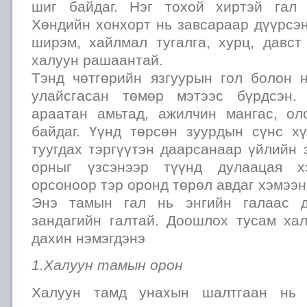
шиг байдаг. Нэг тохой хиртэй гал 
Хөндийн хонхорт нь завсараар дүүрсэ
ширэм, хайлмал тугалга, хурц, давст
халуун рашаантай.
Тэнд чөтгөрийн язгуурын гол болон 
улайсгасан төмөр мэтээс бүрдсэн.
араатан амьтад, ажилчин мангас, ол
байдаг. Үүнд төрсөн зуурдын сүнс х
туугдах тэргүүтэн даарсанаар үйлийн
орныг үзсэнээр түүнд дулаацая х
орсоноор тэр оронд төрөл авдаг хэмээн
Энэ тамын гал нь энгийн галаас д
зандагийн галтай. Доошлох тусам ха
дахин нэмэгдэнэ
1.Халуун тамын орон
Халуун тамд унахын шалтгаан нь 