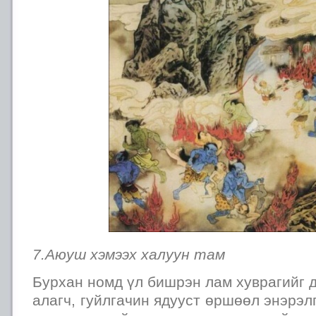
7.Аюуш хэмээх халуун там
Бурхан номд үл бишрэн лам хуврагийг д
алагч, гуйлгачин ядууст өршөөл энэрэл