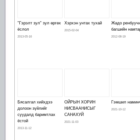
"Гэрэлт зул" зул өргөх
Хэрхэн унтах тухай
Жадо ренбууч
ёслол
багшийн намта
2015-02-04
2013-05-16
2012-08-19
Бясалгал хийхдээ
ОЙРЫН ХОРИН
Гэмшил намин
долоон зүйлийг
НИСВААНИСЫГ
2021-10-12
суудалд баримтлах
САНАХУЙ
ёстой
2021-11-03
2013-11-12