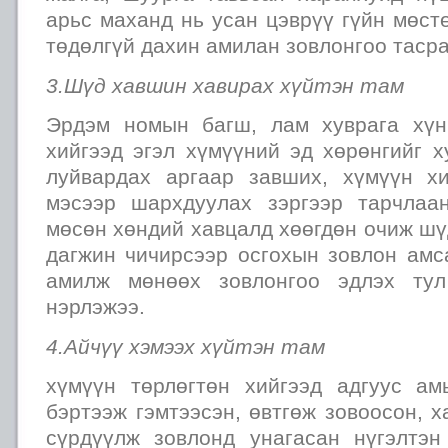
арьс маханд нь усан цэврүү гүйн мөст
төдөлгүй дахин амилан зовлонгоо тасра
3.Шүд хавшин хавирах хүйтэн там
Эрдэм номын багш, лам хуврага хүн
хийгээд эгэл хүмүүний эд хөрөнгийг х
луйвардах аргаар завших, хүмүүн х
мэсээр шархдуулах зэргээр тарчлаа
мөсөн хөндий хавцалд хөөгдөн очиж ш
дагжин чичирсээр осгохын зовлон амс
амилж мөнөөх зовлонгоо эдлэх тул
нэрлэжээ.
4.Айчүү хэмээх хүйтэн там
хүмүүн төрлөгтөн хийгээд адгуус ам
бэртээж гэмтээсэн, өвтгөж зовоосон, х
сүрдүүлж зовлонд унагасан нүгэлтэ