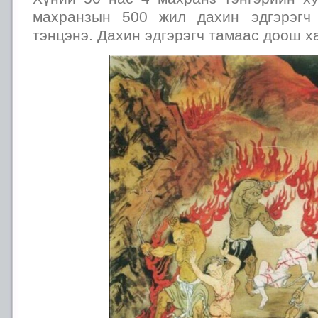
махранзын 500 жил дахин эдгэрэгч
тэнцэнэ. Дахин эдгэрэгч тамаас доош х