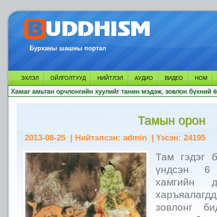
Бурханы шашны портал
ЭХЛЭЛ
ОЙЛГОЛТУУД
НИЙТЛЭЛ
АУДИО
ВИДЕО
НОМ
Хамаг амьтан орчлонгийн хуулийг танин мэдэж, зовлон бүхний ё
Тамын орон
2013-08-25
| Нийтэлсэн:
admin
| Үзсэн:
24195
Там гэдэг 
үндсэн 6
хамгийн 
харъяалагд
зовлонг б