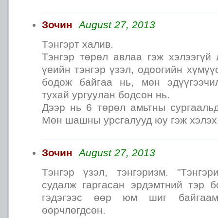
Зочин
August 27, 2013
Тэнгэрт халив.
Тэнгэр төрөл авлаа гэж хэлээгүй 
үеийн тэнгэр үзэл, одоогийн хүмүү
бодож байгаа нь, мөн эдүүгээчи
тухай ургуулан бодсон нь.
Дээр нь 6 төрөл амьтны сургаальд
Мөн шашны урсгалууд юу гэж хэлэх
Зочин
August 27, 2013
Тэнгэр үзэл, тэнгэризм. "Тэнгэ
судалж гаргасан эрдэмтний тэр б
гэдэгээс өөр юм шиг байгаам
өөрчлөгдсөн.