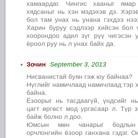
хамаардаг. Чингис хааныг яма
хядсаныг нь хэн мэдэхэв дэ. Хэрэ
бол там унах нь унана гэхдээ нээ
Харин буруу сэдлээр хийсэн бол 
хоорондоо адил зүг рүү чигэсэн 
ёроол руу нь л унах байх да.
Зочин
September 3, 2013
Нисванистай буян гэж юу байнаа?
Нүглийг намичлаад намичлаад тэр х
байна.
Ёзоорыг нь тасдаагүй, үндсийг нь
цагт өргөст мод ургасаар л. Түр 
байж болно л доо.
Юмсын мөн чанарыг бодлын 
орчлонгийн ёзоор ганхана гэдэг. 