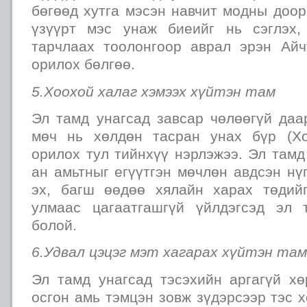
бөгөөд хутга мэсэн навчит модны доор
үзүүрт мэс унаж биеийг нь сэглэх,
тарчлаах тоолонгоор аврал эрэн Ай
орилох бөлгөө.
5.Хоохой халаг хэмээх хүйтэн там
Эл тамд унагсад завсар чөлөөгүй даа
мөч нь хөлдөн тасран унах бүр (Хо
орилох тул тийнхүү нэрлэжээ. Эл там
ан амьтныг егүүтгэн мөчлөн авдсэн нүг
эх, багш өөдөө хялайн харах төдий
улмаас цагаатгашгүй үйлдэгсэд эл 
болой.
6.Удвал цэцэг мэт хагарах хүйтэн там
Эл тамд унагсад тэсэхийн аргагүй х
осгон амь тэмцэн зовж зүдэрсээр тэс 