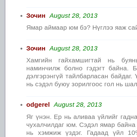
Зочин
August 28, 2013
Ямар аймаар юм бэ? Нүглээ яаж са
Зочин
August 28, 2013
Хамгийн гайхамшигтай нь буян
наминчилж болно гэдэгт байна. 
дэлгэрэнгүй тайлбарласан байдаг. 
нь сэдэл буюу зорилгоос гол нь шал
odgerel
August 28, 2013
Яг үнэн. Ер нь аливаа үйлийг гадн
чухалчилдаг юм. Сэдэл ямар байна 
нь хэмжиж үздэг. Гадаад үйл 1