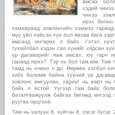
амсах боло
хэдий чинээ
чинээ зовл
ирэх болно
хамаараад зовлонгийн хэмжээ гараад 
муу үйл хийсэн хүн бол яахав бага зэр
амсаад өнгөрөх л байх. Гэтэл хүч
тухайлбал хэдэн сая хүнийг хядсан хүн
үр дагаварийг яаж амсах, юу гарч и
гараад ирнэ?. Тэр нь бол там юм. Там 
тамд нь очино л до. Өөрөөх хэлбэл хи
хийх боломж байна түүний үр дагава
зовлонг амсуулан, хариуг нь өөрт нь
байх л ёстой. Үүгээр там байх бол
баталгаажуулж байгаа бөгөөд ингээд 
руугаа орцгооё.
Там нь халуун 8, хүйтэн 8, хэсэг бусаг 