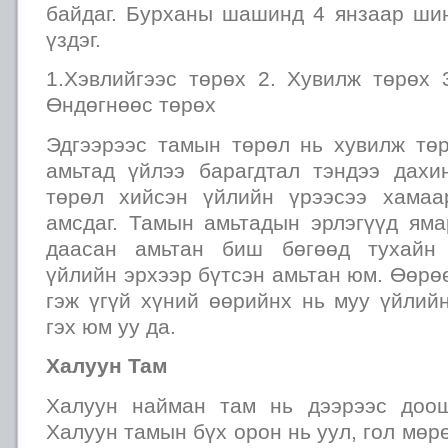
байдаг. Бурханы шашинд 4 янзаар шин
үздэг.
1.Хэвлийгээс төрөх 2. Хувилж төрөх 
Өндөгнөөс төрөх
Эдгээрээс тамын төрөл нь хувилж төр
амьтад үйлээ барагдтал тэндээ дахи
төрөл хийсэн үйлийн үрээсээ хамаа
амсдаг. Тамын амьтадын эрлэгүүд яма
даасан амьтан биш бөгөөд тухайн 
үйлийн эрхээр бүтсэн амьтан юм. Өөрөө
гэж үгүй хүний өөрийнх нь муу үйлий
гэх юм уу да.
Халуун Там
Халуун найман там нь дээрээс доо
Халуун тамын бүх орон нь уул, гол мөр