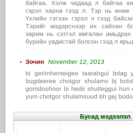
байгаа. Хэлж чадаад л байгаа юм
гэрэл харна гээд л. Тэр нь өнөө 
Үхлийн гэгээн гэрэл ч гээд байсан
Тэрийг мэдэрснээр их сайхан бо
зарим нь сэтгэл амгалан амьдрах 
бүрийн увдистай болсон гээд л ярьц
Зочин
November 12, 2013
bi geriinhenteigee taarahgui bdag
bugdeeree chotgor shulams bj bol
gomdoohoor bi hedii shutleggui hun
yum chotgor shulamsuud bh gej bod
Бусад мэдээлэл