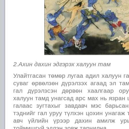
2.Ахин дахин эдгэрэх халуун там
Улайтгасан төмөр лугаа адил халуун га
суваг өрвөлзөн дүрэлзэх агаад эл та
гал дүрэлзсэн дөрвөн хаалгаар ору
халуун тамд унагсад арс мах нь язран
галаас зугтахыг завдавч мэс барьсан
тэднийг гал уруу түлхэн цохин унагаж 
авч үйлийн үрээр дахин амилж урь
тоймишгүй эдлэн зовж тарчилна.