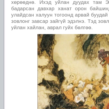
хөрөөднө. Ихэд уйлан дуудах там Э
бадарсан давхар ханат орон байшин
улайдсан халуун тогоонд арвай буудай
зовлонг завсар зайгүй эдэлнэ. Тэд зов
уйлан хайлан, аврал гуйх бөлгөө.