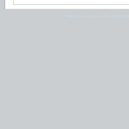
Ямар нэгэн санал хүсэлт, шүүмж б