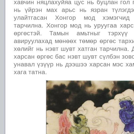
хавчин няцлахуйяа цус нь буцлан гол 
нь үйрэн мах арьс нь язран түлэгд
улайтгасан Хонгор мод хэмэгчид
тарчилна. Хонгор мод нь уруугаа хар
өргөстэй. Тамын амьтныг тэрхүү
авируулахад мөнөөх төмөр өргөс тархи
хөлийг нь нэвт шувт хатган тарчилна.
харсан өргөс бас нэвт шувт сүлбэн зов
унавал үзүүр нь дээшээ харсан мэс ха
хага татна.