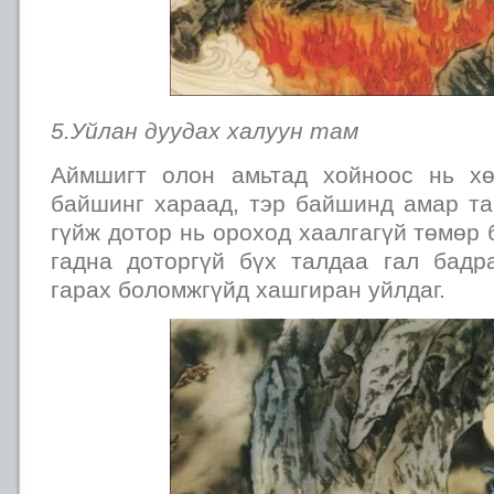
5.Уйлан дуудах халуун там
Аймшигт олон амьтад хойноос нь хө
байшинг хараад, тэр байшинд амар та
гүйж дотор нь ороход хаалгагүй төмөр
гадна доторгүй бүх талдаа гал бадр
гарах боломжгүйд хашгиран уйлдаг.