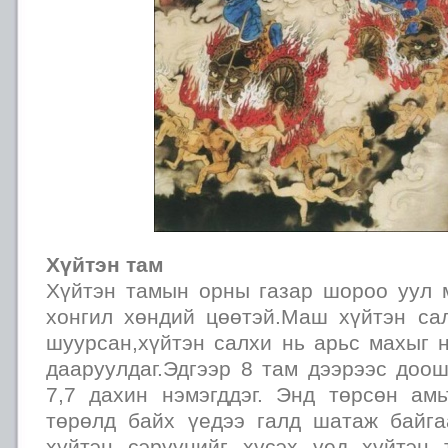
Хүйтэн там
Хүйтэн тамын орны газар шороо уул 
хонгил хөндий цөөтэй.Маш хүйтэн са
шуурсан,хүйтэн салхи нь арьс махыг 
дааруулдаг.Эдгээр 8 там дээрээс доо
7,7 дахин нэмэгддэг. Энд төрсөн ам
төрөлд байх үедээ галд шатаж байг
хүйтэн сэрүүнийг хүсэх үед хүйтэн