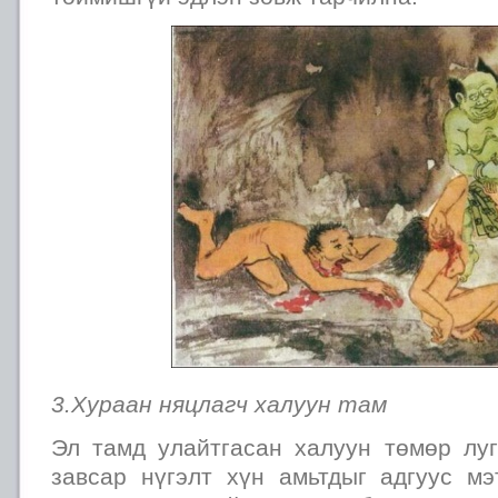
3.Хураан няцлагч халуун там
Эл тамд улайтгасан халуун төмөр лу
завсар нүгэлт хүн амьтдыг адгуус мэ