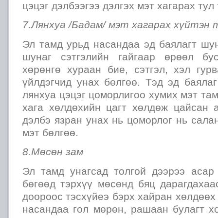
цэцэг дэлбээгээ дэлгэх мэт хагарах тул
7.Лянхуа /Бадам/ мэт хагарах хүйтэн 
Эл тамд урьд насандаа эд баялагт шу
шунаг сэтгэлийн гайгаар өрөөл бу
хөрөнгө хураан бие, сэтгэл, хэл гур
үйлдэгчид унах бөлгөө. Тэд эд баяла
лянхуа цэцэг цоморлигоо хумих мэт там
хага хөлдөхийн цагт хөлдөж цайсан а
дэлбэ язран унах нь цоморлог нь сала
мэт бөлгөө.
8.Мөсөн зам
Эл тамд унагсад толгой дээрээ асар
бөгөөд тэрхүү мөсөнд бяц дарагдахаа
доороос тэсхүйеэ бэрх хайран хөлдөөх 
насандаа гол мөрөн, рашаан булагт хо