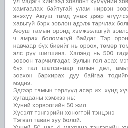
үл мэдэгч хийгээд зовлонт хүмүүний зо
хамгаалах байтугай улам нирвэн зов
энэхүү Аюуш тамд унаж дээр өгүүлс
хавьгүй бэрх зовлон адэлж тарчлах бөл
Аюуш тамын оронд хэмжээлшгүй зовло
ч амрах боломжгүй байдаг. Тэр оро
навчаар бүх биеийг нь ороох, төмөр т
элс рүү шигшинэ. Хэлэнд нь 500 гада
зовоон тарчилгадаг. Зулын гол асах мэ
бүх тал шатсанаар галын дөл, амьт
зөвхөн бархирах дуу байгаа төдийг
мэднэ.
Эдгээр тамын төрлүүд асар их, хүнд хү
хугацааны хэмжээ нь:
Хүний хорвоогийн 50 жил
Хүсэлт тэнгэрийн хоногтой тэнцэнэ
Тэгвэл таван зуу болой.
Хүний 50 нас 4 махранз тэнгэрийн ху