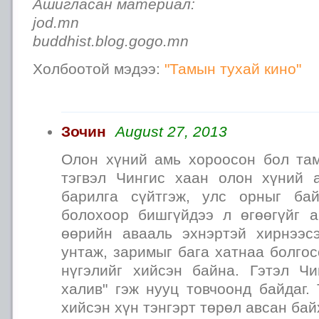
Ашигласан материал:
jod.mn
buddhist.blog.gogo.mn
Холбоотой мэдээ:
"Тамын тухай кино"
Зочин
August 27, 2013
Олон хүний амь хороосон бол там
тэгвэл Чингис хаан олон хүний 
барилга сүйтгэж, улс орныг ба
болохоор бишгүйдээ л өгөөгүйг а
өөрийн авааль эхнэртэй хирнээс
унтаж, заримыг бага хатнаа болгос
нүгэлийг хийсэн байна. Гэтэл Чи
халив" гэж нууц товчоонд байдаг.
хийсэн хүн тэнгэрт төрөл авсан бай