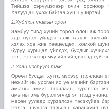
Тийшээ сэрүүцэхээр очин орсноор т
Халууцан үхэж байгаа хүн ч учиртай.
1.Хүйтэн тамын орон
Замбуу тивд хүний төрөл олон аж төр
хар нүгэл үйлдэн алж талах, хулгай
хэлэх хов жив хөөцөлдөх, хомхой шуна
буруу хурьцал үйлдэх, бусдыг хүчирх
хэл, сэтгэлээр муу үйл үйлдэгсэд хүйтэ
2.Усан цэврүүт там
Өрөөл бусдыг хутга мэсээр тарчлаан ег
нөжийг нь урсган яс үе мөчийг бэртээн
амьтны амийг тарчлаан бүрэлгэж м
амьтны амь бүрэлгэгчид эл тамд унана.
мөсөн уулаар хүрээлсэн тэсэхүйеэ бэ
жалга, шуурга тавьсан харанхуйд нүц