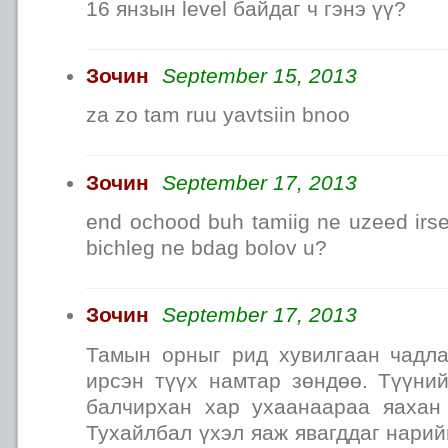
16 янзын level байдаг ч гэнэ үү?
Зочин
September 15, 2013
za zo tam ruu yavtsiin bnoo
Зочин
September 17, 2013
end ochood buh tamiig ne uzeed irse
bichleg ne bdag bolov u?
Зочин
September 17, 2013
Тамын орныг рид хувилгаан чадл
ирсэн түүх намтар зөндөө. Түүний
балчирхан хар ухаанаараа яахан
Тухайлбал үхэл яаж явагддаг нарий