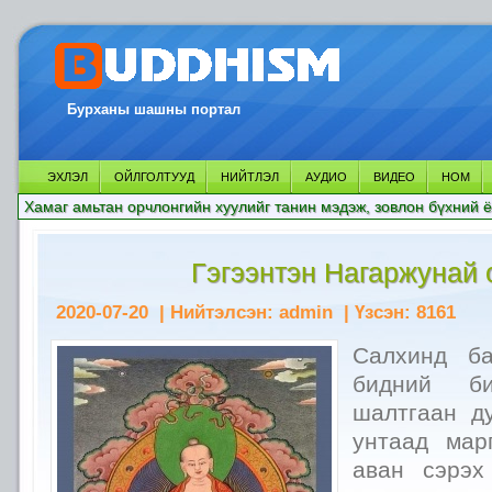
Бурханы шашны портал
ЭХЛЭЛ
ОЙЛГОЛТУУД
НИЙТЛЭЛ
АУДИО
ВИДЕО
НОМ
Хамаг амьтан орчлонгийн хуулийг танин мэдэж, зовлон бүхний ё
Гэгээнтэн Нагаржунай 
2020-07-20
| Нийтэлсэн:
admin
| Үзсэн:
8161
Салхинд ба
бидний б
шалтгаан д
унтаад мар
аван сэрэх