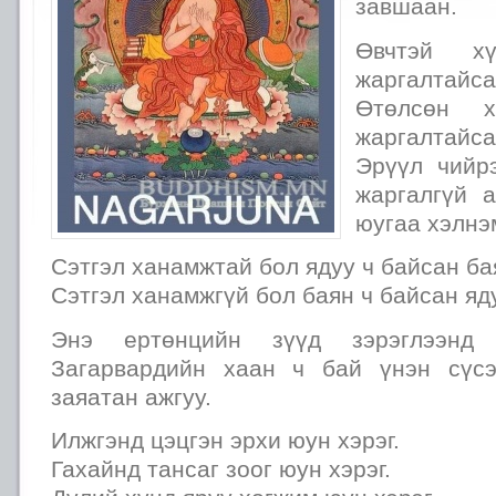
завшаан.
Өвчтэй х
жаргалтайсан
Өтөлсөн 
жаргалтайсан
Эрүүл чийрэ
жаргалгүй 
юугаа хэлнэ
Сэтгэл ханамжтай бол ядуу ч байсан ба
Сэтгэл ханамжгүй бол баян ч байсан яду
Энэ ертөнцийн зүүд зэрэглээнд 
Загарвардийн хаан ч бай үнэн сүсэ
заяатан ажгуу.
Илжгэнд цэцгэн эрхи юун хэрэг.
Гахайнд тансаг зоог юун хэрэг.