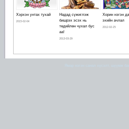
Хэрхэн унтах тухай
Надад сүжиглэж
Хорин нэгэн д
бишрэх эсэх нь
эхийн ачлал
2015-02-04
төдийлөн чухал бус
2012-02-25
аа!
2013-03-29
Ямар нэгэн санал хүсэлт, шүүмж б