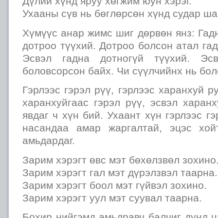
Дүлий хүнд яруу хөгжим юун хэрэг.
Ухааны сүв нь бөглөрсөн хүнд судар ша
Хүмүүс анар жимс шиг дөрвөн янз: Гад
дотроо түүхий. Дотроо болсон атал гад
Эсвэл гадна дотногүй түүхий. Эсв
боловсорсон байх. Чи сүүлчийнх нь бол
Гэрлээс гэрэл рүү, гэрлээс харанхуй р
харанхуйгаас гэрэл рүү, эсвэл харан
явдаг ч хүн бий. Ухаант хүн гэрлээс г
насандаа амар жаргалтай, эцэс хой
амьдардаг.
Зарим хэрэгт өвс мэт бөхөлзвөл зохино
Зарим хэрэгт гал мэт дүрэлзвэл таарна.
Зарим хэрэгт боол мэт гүйвэл зохино.
Зарим хэрэгт уул мэт суувал таарна.
Бохир нийгэмд амьдравч балчиг дунд 