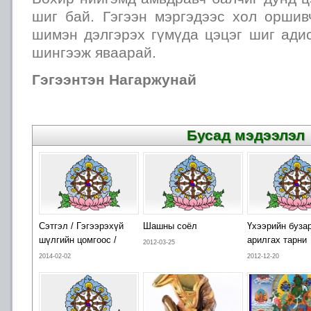
шиг бай. Гэгээн мэргэдээс хол оршив
шимэн дэлгэрэх гүмүда цэцэг шиг ади
шингээж яваарай.
Гэгээнтэн Нагаржунай
Бусад мэдээлэл
Сэтгэл / Гэгээрэхүй
Шашны соёл
Үхээрийн буза
шүлгийн цомгоос /
арилгах тарни
2012-03-25
2014-02-02
2012-12-20