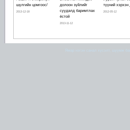
шүлгийн цомгоос/
долоон зүйлийг
түүний хэрхэн
суудалд баримтлах
2013-12-18
2012-05-12
ёстой
2013-11-12
Ямар нэгэн санал хүсэлт, шүүмж б