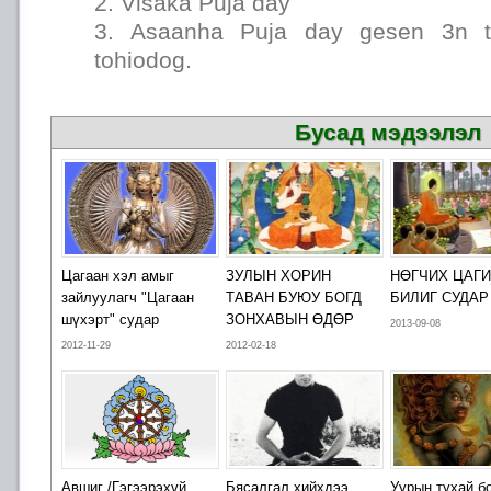
2. Visaka Puja day
3. Asaanha Puja day gesen 3n t
tohiodog.
Бусад мэдээлэл
Цагаан хэл амыг
ЗУЛЫН ХОРИН
НӨГЧИХ ЦАГ
зайлуулагч "Цагаан
ТАВАН БУЮУ БОГД
БИЛИГ СУДАР
шүхэрт" судар
ЗОНХАВЫН ӨДӨР
2013-09-08
2012-11-29
2012-02-18
Авшиг /Гэгээрэхүй
Бясалгал хийхдээ
Уурын тухай б