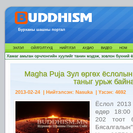
Бурханы шашны портал
ЭХЛЭЛ
ОЙЛГОЛТУУД
НИЙТЛЭЛ
АУДИО
ВИДЕО
НОМ
Хамаг амьтан орчлонгийн хуулийг танин мэдэж, зовлон бүхний ё
Magha Puja Зул өргөх ёслолын
таныг урьж байна
2013-02-24
| Нийтэлсэн:
Nasuka
| Үзсэн:
4692
Ёслол 2013
өдөр 18:00
202 тоот б
Бясалгалын”