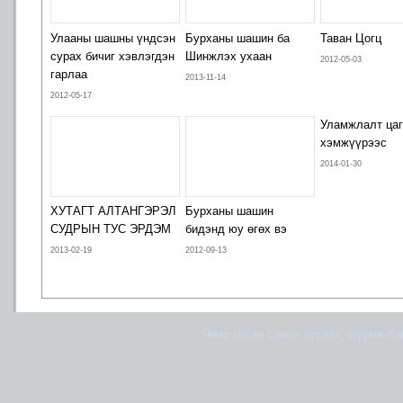
Улааны шашны үндсэн
Бурханы шашин ба
Таван Цогц
сурах бичиг хэвлэгдэн
Шинжлэх ухаан
2012-05-03
гарлаа
2013-11-14
2012-05-17
Уламжлалт цаг
хэмжүүрээс
2014-01-30
ХУТАГТ АЛТАНГЭРЭЛ
Бурханы шашин
СУДРЫН ТУС ЭРДЭМ
бидэнд юу өгөх вэ
2013-02-19
2012-09-13
Ямар нэгэн санал хүсэлт, шүүмж б