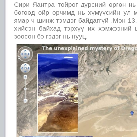
Сири Яантра тойрог дүрсний өргөн нь
бөгөөд ойр орчимд нь хүмүүсийн ул 
ямар ч шинж тэмдэг байдаггүй .Мөн 13.
хийсэн байхад тэрхүү их хэмжээний
зөөсөн бэ гэдэг нь нууц.