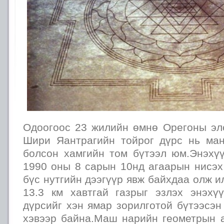
Одоогоос 23 жилийн өмнө Орегоны эл
Шири Яантрагийн тойрог дүрс нь ма
болсон хамгийн том бүтээл юм.Энэхүү
1990 оны 8 сарын 10нд агаарын нисэх
бүс нутгийн дээгүүр явж байхдаа олж и
13.3 км хавтгай газрыг эзлэх энэхү
дүрсийг хэн ямар зорилготой бүтээсэн
хэвээр байна.Маш нарийн геометрын а