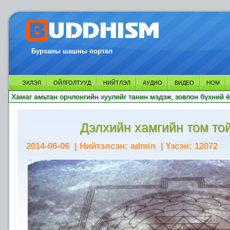
Бурханы шашны портал
ЭХЛЭЛ
ОЙЛГОЛТУУД
НИЙТЛЭЛ
АУДИО
ВИДЕО
НОМ
Хамаг амьтан орчлонгийн хуулийг танин мэдэж, зовлон бүхний ё
Дэлхийн хамгийн том то
2014-06-06
| Нийтэлсэн:
admin
| Үзсэн:
12072