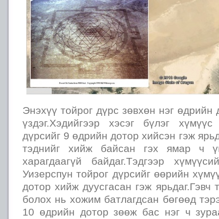
Энэхүү тойрог дүрс зөвхөн нэг өдрийн 
үздэг.Хэдийгээр хэсэг бүлэг хүмүү
дүрсийг 9 өдрийн дотор хийсэн гэж ярь
тэднийг хийж байсан гэх ямар ч ү
харагдаагүй байдаг.Тэдгээр хүмүүс
Уизерспун тойрог дүрсийг өөрийн хүмү
дотор хийж дуусгасан гэж ярьдаг.Гэвч 
болох нь хожим батлагдсан бөгөөд тэр
10 өдрийн дотор зөөж бас нэг ч зура