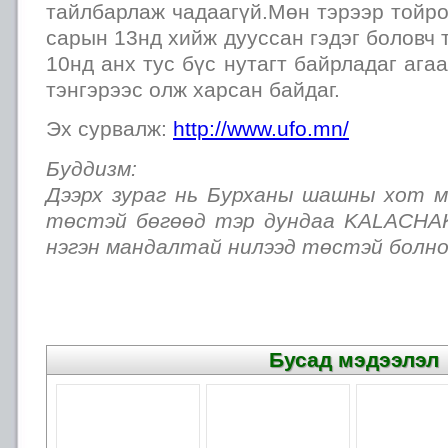
тайлбарлаж чадаагүй.Мөн тэрээр тойро
сарын 13нд хийж дууссан гэдэг боловч 
10нд анх тус бүс нутагт байрладаг ага
тэнгэрээс олж харсан байдаг.
Эх сурвалж:
http://www.ufo.mn/
Буддизм:
Дээрх зураг нь Бурханы шашны хот 
төстэй бөгөөд тэр дундаа KALACHA
нэгэн мандалтай нилээд төстэй болно
Бусад мэдээлэл