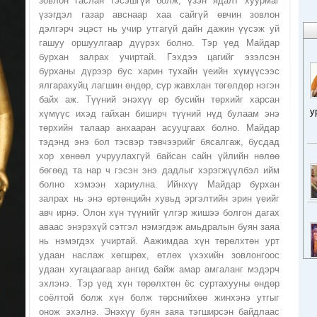
зовлон гаслан тэсэшгүй болж, үзэн ядалт хуурмаг
үзэгдэл газар авснаар хаа сайгүй өвчин зовлон
дэлгэрч эцэст нь учир утгагүй дайн дажин үүсэж уй
гашуу оршуулгаар дүүрэх болно. Тэр үед Майдар
бурхан залрах учиртай. Гэхдээ цагийг эзэлсэн
бурханы дүрээр бус харин тухайн үеийн хүмүүсээс
ялгарахуйц лагшин өндөр, сүр жавхлан төгөлдөр нэгэн
байх аж. Түүний энэхүү ер бусийн төрхийг харсан
у
хүмүүс ихэд гайхан биширч түүний нүд булаам энэ
төрхийн талаар анхааран асууцгаах болно. Майдар
тэдэнд энэ бол тэсвэр тэвчээрийг бясалгаж, бусдад
хор хөнөөл учруулахгүй байсан сайн үйлийн нөлөө
бөгөөд та нар ч гэсэн энэ дадлыг хэрэгжүүлбэл ийм
болно хэмээн хариулна. Ийнхүү Майдар бурхан
залрах нь энэ ертөнцийн хувьд эргэлтийн эрин үеийг
авч ирнэ. Олон хүн түүнийг үлгэр жишээ болгон дагах
аваас энэрэхүй сэтгэл нэмэгдэж амьдралын буян заяа
нь нэмэгдэх учиртай. Аажимдаа хүн төрөлхтөн урт
удаан наслаж хөгшрөх, өтлөх үхэхийн зовлонгоос
удаан хугацаагаар ангид байж амар амгаланг мэдэрч
эхлэнэ. Тэр үед хүн төрөлхтөн ёс суртахууны өндөр
соёлтой болж хүн болж төрснийхөө жинхэнэ утгыг
онож эхэлнэ. Энэхүү буян заяа тэгширсэн байдлаас