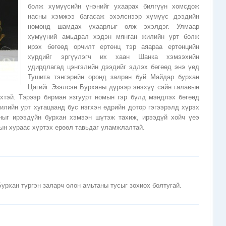
болж хүмүүсийн үнэнийг ухаарах билгүүн хомсдож
насны хэмжээ багасаж эхэлснээр хүмүүс дээдийн
номонд шамдах ухаарлыг олж эхэлдэг. Улмаар
хүмүүний амьдрал хэдэн мянган жилийн урт болж
ирэх бөгөөд орчилт ертөнц тэр аяараа ертөнцийн
хүрдийг эргүүлэгч их хаан Шанка хэмээхийн
удирдлагад цэнгэлийн дээдийг эдлэх бөгөөд энэ үед
Тушита тэнгэрийн оронд залран буй Майдар бурхан
Цагийг Эзэлсэн Бурханы дүрээр энэхүү сайн галавын
үхтэй. Тэрээр бярман язгуурт номын гэр бүлд мэндлэх бөгөөд
жилийн урт хугацаанд бус нэгхэн өдрийн дотор гэгээрэлд хүрэх
ныг ирээдүйн бурхан хэмээн шүтэж тахиж, ирээдүй хойч үеэ
мын хураас хүртэх ерөөл тавьдаг уламжлалтай.
рхан түргэн заларч олон амьтаны тусыг зохиох болтугай.