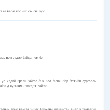
үтвэл бараг болчих юм бишүү?
с
ямар ном судар байдаг юм бэ
 үе хэдий ирсэн байгаа.Энэ бол Мөнх Нар Ээжийн сургааль.
alas-д сургааль явагдаж байгаа.
гөөний ярьж байгаа зүйлс Бурханы шашинтай ямар ч хамаагүй.