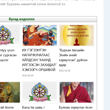
йлийг Бурханы шашинтай хольж болохгүй ээ.
Бусад мэдээлэл
лбуу үхэл
ИХ ГЭГЭЭНТЭН
"Бурхан багшийн
ыг сургасан
НАГАРЖУНАГААС
Эхийн ачийг
 шүлэг
АЙЛДСАН “ХААНД
хариулсан" дүйчэн
ИЛГЭЭСЭН ЗАХИДАЛ”
өдөр
ХЭМЭЭГЧ ОРШИВОЙ.
2021-10-26
2012-02-04
хай болон
Багш ба шавь /
Буянаа зориулах ёсон