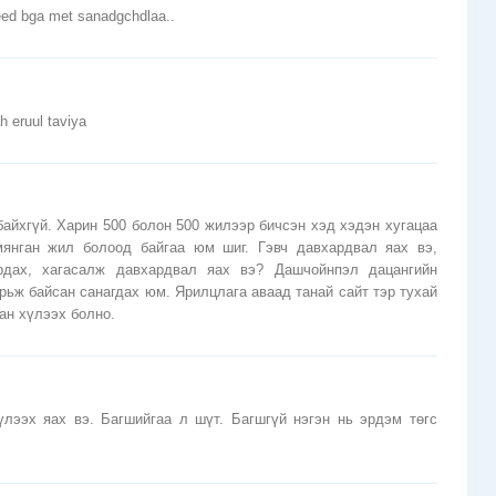
eleed bga met sanadgchdlaa..
h eruul taviya
байхгүй. Харин 500 болон 500 жилээр бичсэн хэд хэдэн хугацаа
мянган жил болоод байгаа юм шиг. Гэвч давхардвал яах вэ,
рдах, хагасалж давхардвал яах вэ? Дашчойнпэл дацангийн
рьж байсан санагдах юм. Ярилцлага аваад танай сайт тэр тухай
ан хүлээх болно.
үлээх яах вэ. Багшийгаа л шүт. Багшгүй нэгэн нь эрдэм төгс