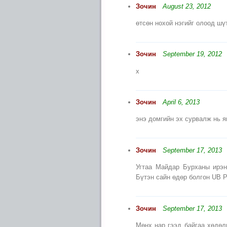
Зочин
August 23, 2012
өтсөн нохой нэгийг олоод ш
Зочин
September 19, 2012
х
Зочин
April 6, 2013
энэ домгийн эх сурвалж нь 
Зочин
September 17, 2013
Угтаа Майдар Бурханы ирэн
Бүтэн сайн өдөр болгон UB P
Зочин
September 17, 2013
Мөнх нар гээд байгаа хөдөл