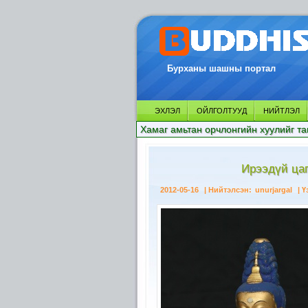
Бурханы шашны портал
ЭХЛЭЛ
ОЙЛГОЛТУУД
НИЙТЛЭЛ
Хамаг амьтан орчлонгийн хуулийг та
Ирээдүй ца
2012-05-16
| Нийтэлсэн:
unurjargal
| Ү