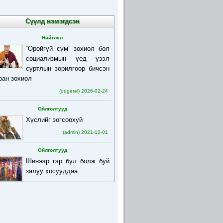
Сүүлд нэмэгдсэн
Нийтлэл
“Оройгүй сүм” зохиол бол
социализмын үед үзэл
суртлын зорилгоор бичсэн
ран зохиол
(odgerel) 2026-02-24
Ойлголтууд
Хүслийг зогсоохуй
(admin) 2021-12-01
Ойлголтууд
Шинээр гэр бүл болж буй
залуу хосууддаа
(admin) 2021-12-01
Ойлголтууд
Бурхан багшийн товч
намтар