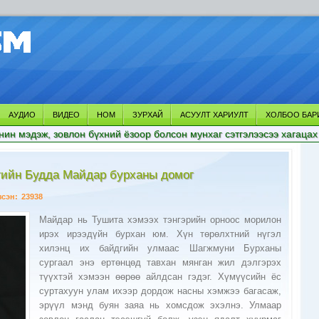
АУДИО
ВИДЕО
НОМ
ЗУРХАЙ
АСУУЛТ ХАРИУЛТ
ХОЛБОО БАР
нин мэдэж, зовлон бүхний ёзоор болсон мунхаг сэтгэлээсээ хагацах
гийн Будда Майдар бурханы домог
зсэн:
23938
Майдар нь Тушита хэмээх тэнгэрийн орноос морилон
ирэх ирээдүйн бурхан юм. Хүн төрөлхтний нүгэл
хилэнц их байдгийн улмаас Шагжмуни Бурханы
сургаал энэ ертөнцөд тавхан мянган жил дэлгэрэх
түүхтэй хэмээн өөрөө айлдсан гэдэг. Хүмүүсийн ёс
суртахуун улам ихээр дордож насны хэмжээ багасаж,
эрүүл мэнд буян заяа нь хомсдож эхэлнэ. Улмаар