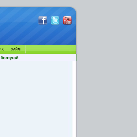
ИХ
ХАЙЛТ
 болтугай.