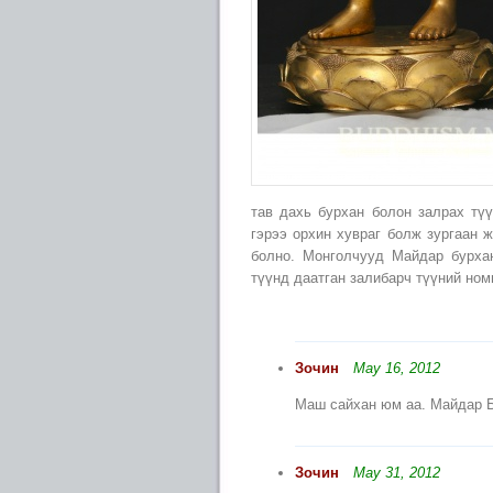
тав дахь бурхан болон залрах тү
гэрээ орхин хувраг болж зургаан 
болно. Монголчууд Майдар бурха
түүнд даатган залибарч түүний но
Зочин
May 16, 2012
Маш сайхан юм аа. Майдар Бу
Зочин
May 31, 2012