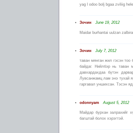
yag l odoo bolj bgaa zviliig h
Зочин
June 19, 2012
Maidar burhantai uulzan zalbira
Зочин
July 7, 2012
таван мянган жил гэсэн тоо 
байдаг. Нийлбэр нь таван 
давхардахдаа бүтэн дарва
Лувсанжамц лам энэ тухай я
гаргавал уншихсан. Тэсэн яд
odonnyam
August 5, 2012
Майдар бурхан залрахийг х
багштай болох хэрэгтэй.