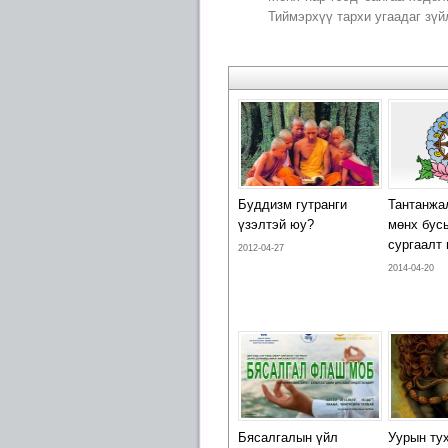
Тиймэрхүү тархи угаадаг зү
Буддизм гутранги
Тантанжа
үзэлтэй юу?
мөнх бус
сургаалт
2012-04-27
2014-04-20
Бясалгалын үйл
Уурын ту