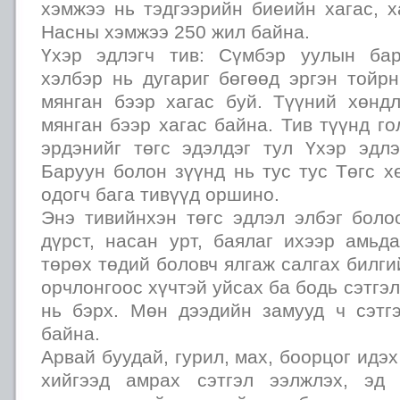
хэмжээ нь тэдгээрийн биеийн хагас, х
Насны хэмжээ 250 жил байна.
Үхэр эдлэгч тив: Сүмбэр уулын ба
хэлбэр нь дугариг бөгөөд эргэн тойр
мянган бээр хагас буй. Түүний хөнд
мянган бээр хагас байна. Тив түүнд го
эрдэнийг төгс эдэлдэг тул Үхэр эдлэ
Баруун болон зүүнд нь тус тус Төгс х
одогч бага тивүүд оршино.
Энэ тивийнхэн төгс эдлэл элбэг боло
дүрст, насан урт, баялаг ихээр амьд
төрөх төдий боловч ялгаж салгах билги
орчлонгоос хүчтэй уйсах ба бодь сэтгэл
нь бэрх. Мөн дээдийн замууд ч сэтг
байна.
Арвай буудай, гурил, мах, боорцог идэх 
хийгээд амрах сэтгэл ээлжлэх, эд 