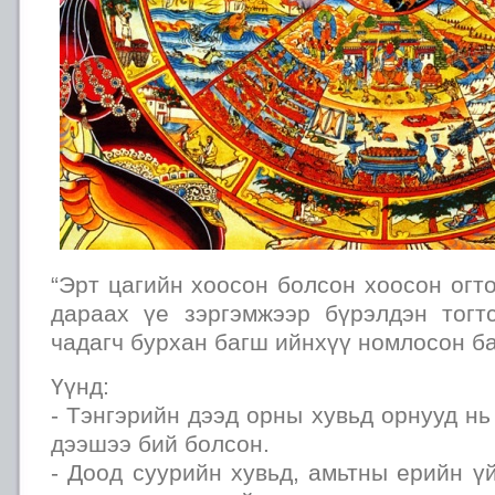
“Эрт цагийн хоосон болсон хоосон огт
дараах үе зэргэмжээр бүрэлдэн тог
чадагч бурхан багш ийнхүү номлосон б
Үүнд:
- Тэнгэрийн дээд орны хувьд орнууд н
дээшээ бий болсон.
- Доод суурийн хувьд, амьтны ерийн ү