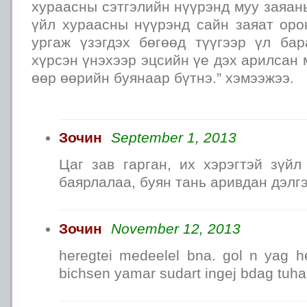
хураасны сэтгэлийн нүүрэнд муу заяан
үйл хураасны нүүрэнд сайн заяат оро
ургаж үзэгдэх бөгөөд түүгээр үл ба
хүрсэн үнэхээр эцсийн үе дэх арилсан 
өөр өөрийн буянаар бүтнэ.” хэмээжээ.
Зочин
September 1, 2013
Цаг зав гарган, их хэрэгтэй зүйл
баярлалаа, буян тань аривдан дэлгэ
Зочин
November 12, 2013
heregtei medeelel bna. gol n yag h
bichsen yamar sudart ingej bdag tuhai