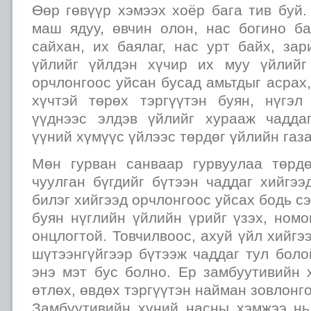
Өөр гөвүүр хэмээх хоёр бага тив буй
маш ядуу, өвчин олон, нас богино б
сайхан, их баялаг, нас урт байх, за
үйлийг үйлдэн хүчир их муу үйлийг
орчлонгоос уйсан бусад амьтдыг асрах,
хүчтэй төрөх тэргүүтэн буян, нүгэ
үүднээс элдэв үйлийг хурааж чадда
үүний хүмүүс үйлээс төрдөг үйлийн газ
Мөн гурван санваар гурвуулаа төрдө
чуулган бүгдийг бүтээн чаддаг хийгээ
билэг хийгээд орчлонгоос уйсах бодь сэ
буян нүглийн үйлийн үрийг үзэх, ном
онцлогтой. Товчилвоос, ахуй үйл хийгэ
шүтээнгүйгээр бүтээж чаддаг тул боло
энэ мэт бус болно. Ер замбуутивийн 
өтлөх, өвдөх тэргүүтэн найман зовлонго
Замбуутивийн хүний насны хэмжээ нь