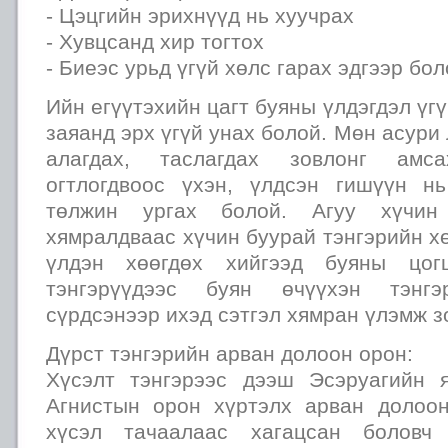
- Цэцгийн эрихнүүд нь хуучрах
- Хувцсанд хир тогтох
- Биеэс урьд үгүй хөлс гарах эдгээр бол
Ийн егүүтэхийн цагт буяны үлдэгдэл үг
заяанд эрх үгүй унах болой. Мөн асури
алагдах, таслагдах зовлонг амс
огтлогдвоос үхэн, үлдсэн гишүүн н
төлжин ургах болой. Агуу хүчин 
хямралдваас хүчин буурай тэнгэрийн х
үлдэн хөөгдөх хийгээд буяны цог
тэнгэрүүдээс буян өчүүхэн тэнг
сүрдсэнээр ихэд сэтгэл хямран үлэмж з
Дүрст тэнгэрийн арван долоон орон:
Хүсэлт тэнгэрээс дээш Эсэруагийн 
Агнистын орон хүртэлх арван долоо
хүсэл тачаалаас хагацсан боловч 