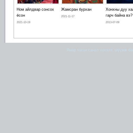
Ном айлдвар сонсох
Жамсран бурхан
Хонхны дуу ха
ёсон
гарч байна вэ?
2021-11-17
2021-10-19
2013-07-09
Ямар нэгэн санал хүсэлт, шүүмж б