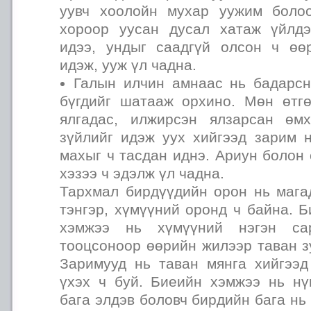
уувч хоолойн мухар уужим боло
хороор уусан дусал хатаж үйлдэ
идээ, ундыг саадгүй олсон ч өө
идэж, ууж үл чадна.
Галын илчин амнаас нь бадарсн
бүгдийг шатааж орхино. Мөн өтгө
ялгадас, илжирсэн ялзарсан өм
зүйлийг идэж уух хийгээд зарим 
махыг ч тасдан иднэ. Ариун болон 
хэзээ ч эдэлж үл чадна.
Тархмал бирдүүдийн орон нь мага
тэнгэр, хүмүүний оронд ч байна. 
хэмжээ нь хүмүүний нэгэн са
тооцсоноор өөрийн жилээр таван з
Заримууд нь таван мянга хийгээд
үхэх ч буй. Биеийн хэмжээ нь нү
бага элдэв боловч бирдийн бага нь 