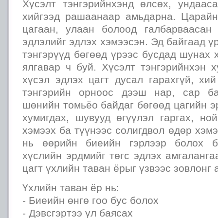
Хүсэлт тэнгэрийнхэнд өлсөх, ундаас
хийгээд рашаанаар амьдарна. Царайн
цагаан, улаан болоод галбарваасан
эдлэлийг эдлэх хэмээсэн. Эд байгаад ү
тэнгэрүүд бөгөөд үрээс бусдад шунах 
ялгавар ч буй. Хүсэлт тэнгэрийнхэн 
хүсэл эдлэх цагт дусал гарахгүй, хий
тэнгэрийн орноос дээш нар, сар ба
шөнийн томьёо байдаг бөгөөд цагийн э
хумигдах, шувууд өгүүлэл гаргах, но
хэмээх ба түүнээс солигдвол өдөр хэмэ
нь өөрийн биеийн гэрлээр болох б
хүслийн эрдмийг төгс эдлэх амгаланга
цагт үхлийн таван ёрыг үзвээс зовлонг 
Үхлийн таван ёр нь:
- Биеийн өнгө гоо бус болох
- Дэвсгэртээ үл баясах