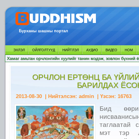
Бурханы шашны портал
ЭХЛЭЛ
ОЙЛГОЛТУУД
НИЙТЛЭЛ
АУДИО
ВИДЕО
НОМ
Хамаг амьтан орчлонгийн хуулийг танин мэдэж, зовлон бүхний ё
ОРЧЛОН ЕРТӨНЦ БА ҮЙЛИЙ
БАРИЛДАХ ЁСО
2013-08-30
| Нийтэлсэн:
admin
| Үзсэн:
16763
Бид өөри
нисваан
таглаатай 
мэт тэр 