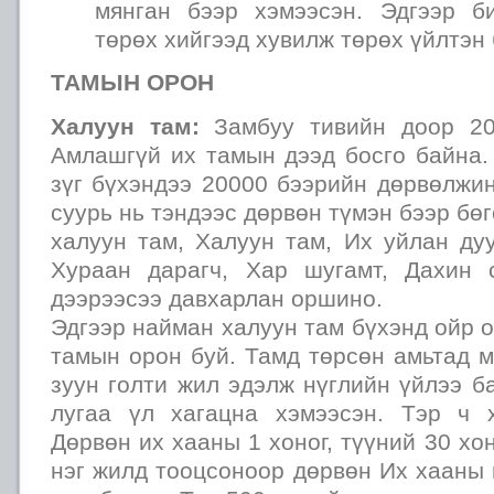
мянган бээр хэмээсэн. Эдгээр б
төрөх хийгээд хувилж төрөх үйлтэн
ТАМЫН ОРОН
Халуун там:
Замбуу тивийн доор 20
Амлашгүй их тамын дээд босго байна.
зүг бүхэндээ 20000 бээрийн дөрвөлжи
суурь нь тэндээс дөрвөн түмэн бээр бө
халуун там, Халуун там, Их уйлан дуу
Хураан дарагч, Хар шугамт, Дахин 
дээрээсээ давхарлан оршино.
Эдгээр найман халуун там бүхэнд ойр 
тамын орон буй. Тамд төрсөн амьтад 
зуун голти жил эдэлж нүглийн үйлээ б
лугаа үл хагацна хэмээсэн. Тэр ч 
Дөрвөн их хааны 1 хоног, түүний 30 хон
нэг жилд тооцсоноор дөрвөн Их хааны