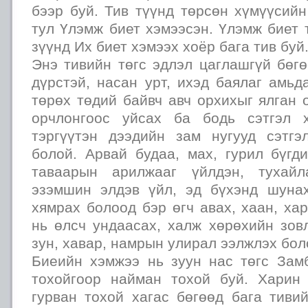
бээр буй. Тив түүнд төрсөн хүмүүсий
тул Үлэмж биет хэмээсэн. Үлэмж биет 
зүүнд Их биет хэмээх хоёр бага тив буй
Энэ тивийн төгс эдлэл цаглашгүй бөг
дүрстэй, насан урт, ихэд баялаг амьд
төрөх төдий байвч авч орхихыг ялган 
орчлонгоос уйсах ба бодь сэтгэл х
тэргүүтэн дээдийн зам нугууд сэтг
болой. Арвай будаа, мах, гурил бүгд
таваарын арилжааг үйлдэн, тухайл
эзэмшин элдэв үйл, эд бүхэнд шуна
хямрах болоод бэр өгч авах, хаан, ха
нь өлсч ундаасах, халж хөрөхийн зов
зун, хавар, намрын улирал ээлжлэх бол
Биеийн хэмжээ нь зуун нас төгс Зам
тохойгоор найман тохой буй. Харин
гурван тохой хагас бөгөөд бага тиви