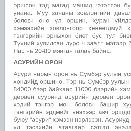
оршсон тэд магад машид гэтэлсэн бу
унана. Муу заяаны зовлонгийн дава
боловч өнө үл оршин, хуран үйлдс
хэмээхийн зовлонгоор хөнөөгдмүй х
тэнгэрийн орныхон биет бус тул бие
Түүний хувилсан дүрс ч заалт мэтээр 
Нас нь 20-80 мянган галав байна.
АСУРИЙН ОРОН
Асури нарын орон нь Сүмбэр уулын у
хөндийд оршино. Тэр нь Сүмбэр уулын
84000 бээр байхаас 11000 бээрийн хэ
дөрвөн сууринд асурийн дөрвөн оро
хэдий тэнгэр мөн боловч башир ху
тэнгэрийн эрдмийг үнэхээр авч оршдог
буюу “асури” хэмээн нэрлэсэн. Асуриуд
үл тэсэхийн атаагаар сэтгэл энэлэ