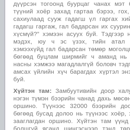
дүүрсэн тогоонд буурцаг чанах мэт
түүний хоёр захад гартаа бэрээ, гох
сахиулаад сууж гадагш үл гаргах хи
гадагш гаргаж, гал бадарсан их суурин
хүсмүй?” хэмээн асуух буй. Тэдгээр 
мэдэх, юу ч эс үзэх, тийн атал ө
хэмээхүйд гал бадарсан төмөр моголц
бөгөөд буцлам ширмийг ч аманд нь 
насны хэмжээ магадлалгүй боловч тэд
амсах үйлийн хүч барагдах хүртэл эн
буй.
Хүйтэн там:
Замбуутивийн доор хал
нэгэн түмэн бээрийн чанад дахь мөсө
оршино. Түүнээс 32000 бээрийн до
бөгөөд бусад долоо нь түүнээс хоёр,
зааглагдан оршино. Хүйтэн там үүнд
болшгүй ясанд шингэснээр тэнд тө