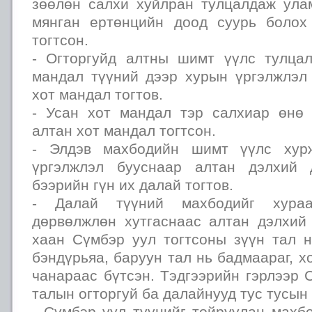
зөөлөн салхи хуйлран тулцалдаж ула
мянган ертөнцийн доод суурь болох
тогтсон.
- Огторгуйд алтны шимт үүлс тулца
мандал түүний дээр хурын үргэлжлэл
хот мандал тогтов.
- Усан хот мандал тэр салхиар өнө 
алтан хот мандал тогтсон.
- Элдэв махбодийн шимт үүлс хур
үргэлжлэл бууснаар алтан дэлхий 
бээрийн гүн их далай тогтов.
- Далай түүний махбодийг хураа
дөрвөлжлөн хутгаснаас алтан дэлхий
хаан Сүмбэр уул тогтсоны зүүн тал н
бэндүрьяа, баруун тал нь бадмаараг, х
чанараас бүтсэн. Тэдгээрийн гэрлээр
талын огторгуй ба далайнууд тус тусын 
- Сүмбэр уул түүнийг тойруулан махб