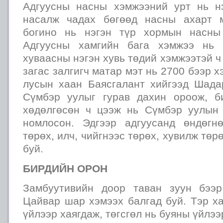
Адгуусны насны хэмжээний урт нь н
насалж чадах бөгөөд насны ахарт 
богино нь нэгэн түр хормын насны
Адгуусны хамгийн бага хэмжээ нь 
хуваасны нэгэн хувь төдий хэмжээтэй ч
загас залгигч матар мэт нь 2700 бээр 
лусын хаан Баясгалант хийгээд Шада
Сүмбэр уулыг гурав дахин ороож, б
хөдөлгөсөн ч цээж нь Сүмбэр уулын
номлосон. Эдгээр адгуусанд өндөгн
төрөх, илч, чийгнээс төрөх, хувилж төр
буй.
БИРДИЙН ОРОН
Замбуутивийн доор таван зуун бээр
Цайвар шар хэмээх балгад буй. Тэр х
үйлээр хаягдаж, төгсгөл нь буяны үйлээ