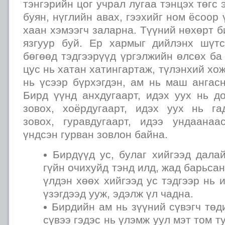
тэнгэрийн цог учрал лугаа тэнцэх төгс
буян, нүглийн авах, гээхийг ном ёсоор
хаан хэмээгч заларна. Түүний нөхөрт б
язгуур буй. Ер хармыг дийлэнх шүт
бөгөөд тэдгээрүүд үргэлжийн өлсөх ба 
цус нь хатан хатингартаж, түлэнхий хо
нь үсээр бүрхэгдэн, ам нь маш ангас
Бирд үүнд анхдугаарт, идэх уух нь д
зовох, хоёрдугаарт, идэх уух нь г
зовох, гуравдугаарт, идээ ундаана
үндсэн гурван зовлон байна.
Бирдүүд ус, булаг хийгээд дала
гүйн очихуйд тэнд илд, жад барьсан
үлдэн хөөх хийгээд ус тэдгээр нь 
үзэгдээд ууж, эдэлж үл чадна.
Бирдийн ам нь зүүний сүвэгч төд
сүвээ гэдэс нь үлэмж уул мэт том т