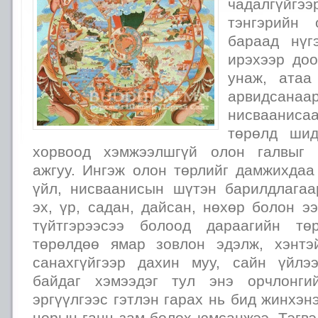
чадалгүйгэ
тэнгэрийн 
бараад нүг
ирэхээр доо
унаж, атаа
арвидсана
нисвааниса
төрөлд шид
хорвоод хэмжээлшгүй олон галвыг 
ажгуу. Ингэж олон төрлийг дамжихдаа
үйл, нисваанисын шүтэн барилдлагаа
эх, үр, садан, дайсан, нөхөр болон э
түйтгэрээсээ болоод дараагийн тө
төрөлдөө ямар зовлон эдэлж, хэнтэ
санахгүйгээр дахин муу, сайн үйлэ
байдаг хэмээдэг тул энэ орчлонги
эргүүлгээс гэтлэн гарах нь бид жинхэн
цорын ганц зам болох юмсанжээ. Тэгвэ