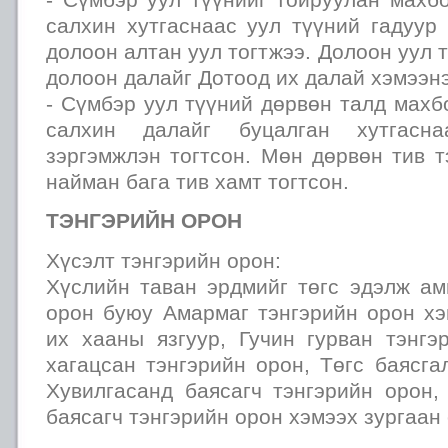
салхин хутгаснаас уул түүний гадуур
долоон алтан уул тогтжээ. Долоон уул 
долоон далайг Дотоод их далай хэмээнэ
- Сүмбэр уул түүний дөрвөн талд махб
салхин далайг буцалган хутгасн
зэргэмжлэн тогтсон. Мөн дөрвөн тив 
найман бага тив хамт тогтсон.
ТЭНГЭРИЙН ОРОН
Хүсэлт тэнгэрийн орон:
Хүслийн таван эрдмийг төгс эдэлж ам
орон буюу Амармаг тэнгэрийн орон хэ
их хааны язгуур, Гучин гурван тэнгэ
хагацсан тэнгэрийн орон, Төгс баясга
Хувилгасанд баясагч тэнгэрийн орон,
баясагч тэнгэрийн орон хэмээх зургаан 