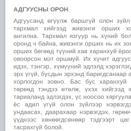
АДГУУСНЫ ОРОН
Адгуусанд өгүүлж баршгүй олон зүйл
тархмал хийгээд живэнги орших хо
ангилна. Тархмал язгуур нь хүний бо
оронд ч байна, живэнги орших нь их зо
орших бөгөөд түүний хав харанхуй ёроо
овоорсон мэт оршмуй. Их хүчит адгуу
идэх, тэнгэр, хүмүүний эдлэлд хэрэглэ
эрх үгүй, бусдын эрхэнд баригдсанаар 
хорлогдон зовно. Бас бус харанхуй
төрөөд тэндээ өтөлж, үхэх хийгээд х
тариаланд эдлэгдэх, үс ноосоо хяргуула
ёс адил үгүй олон зүйлээр нэрвэгд
ундаасах, даарахаар нэрвэгдэх, гөрөө
үүднээс хөнөөгдсөнөөр тэдгээрт ца
тасрахгүй болой.