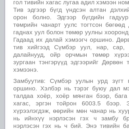
гол тивийн хагас лугаа адил хэмээн но
Тив эдгээр бүгд үндсэн алтан дэлх
орон болно. Эдгээр бүгдийн гадуу
төмрийн чанарт уулс тогтсон бөгөөд
гаднах уул болон төмөр уулны хооронд
Гадаад их далай хэмээгч оршино. Дөр
тив хийгээд Сүмбэр уул, нар, сар,
далайнууд, ойр орчмын төмөр хүрэ
зургаан тэнгэрүүд эдгээрийг Дөрвөн 
хэмээнэ.
Замбуутив: Сүмбэр уулын урд зүгт 
оршино. Хэлбэр нь тэрэг буюу дал мэ
талдаа хоёр, хоёр мянган бээр, бага
хагас, эргэн тойрон 6003.5 бээр. 
хүрээлэгдэж, өөрийн мөн чанар нь ху
нь ийнхүү нэрлэсэн гэх ч замбу б
нэрлэсэн гэх нь ч бий. Энэ тивийн б