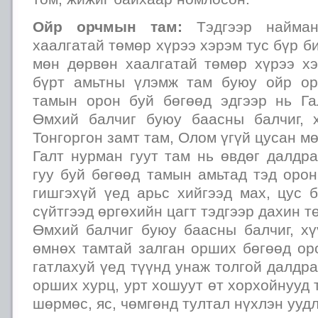
Ойр орчмын там:
Тэдгээр найман
хаалгатай төмөр хүрээ хэрэм тус бүр б
мөн дөрвөн хаалгатай төмөр хүрээ хэ
бүрт амьтны үлэмж там буюу ойр ор
тамын орон буй бөгөөд эдгээр нь Га
Өмхий балчиг буюу баасны балчиг, 
Тонгоргон замт там, Олом үгүй цусан м
Галт нурман гуут там нь өвдөг далдр
гуу буй бөгөөд тамын амьтад тэд оро
гишгэхүй үед арьс хийгээд мах, цус 
сүйтгээд өргөхийн цагт тэдгээр дахин т
Өмхий балчиг буюу баасны балчиг, хү
өмнөх тамтай залган орших бөгөөд ор
гатлахуй үед түүнд унаж толгой далдра
орших хурц, урт хошуут өт хорхойнууд 
шөрмөс, яс, чөмгөнд тултал нүхлэн ууд