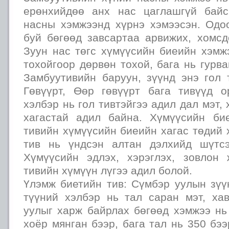
ерөнхийдөө анх нас цаглашгүй байс
насны хэмжээнд хүрнэ хэмээсэн. Одо
буй бөгөөд завсартаа арвижих, хомсд
Зуун нас төгс хүмүүсийн биеийн хэмж
тохойгоор дөрвөн тохой, бага нь гурва
Замбуутивийн баруун, зүүнд энэ гол 
Гөвүүрт, Өөр гөвүүрт бага тивүүд 
хэлбэр нь гол тивтэйгээ адил дал мэт,
хагастай адил байна. Хүмүүсийн би
тивийн хүмүүсийн биеийн хагас төдий 
тив нь үндсэн алтан дэлхийд шүтс
Хүмүүсийн эдлэх, хэрэглэх, зовлон
тивийн хүмүүн лүгээ адил болой.
Үлэмж биетийн тив: Сүмбэр уулын зүү
түүний хэлбэр нь тал саран мэт, ха
уулыг харж байрлах бөгөөд хэмжээ нь
хоёр мянган бээр, бага тал нь 350 бээ