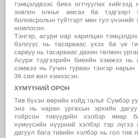
тэмцэлдвээс биеэ огтчуулах хийгээд 
зовлон олныг амсах ба тэдгээрт б
боловсролын түйтгэрт мөн тул үнэнийг 
номлосон.
Тэнгэр, асури нар харилцан тэмцэлдэх
бэлхүүс нь тасарваас үхэх ба үе г
сарвуу нь тасарваас дахин төлжин урга
Асури тэдгээрийн биеийн хэмжээ нь 
хэмжээ нь Гучин гурван тэнгэр нарын
36 сая жил хэмээсэн.
ХҮМҮҮНИЙ ОРОН
Тив бүхэн өөрийн хойд талыг Сүмбэр уу
энэ нь наран ургахын эрхийн дагу
тойрсон тивүүдийн хэлбэр ямар б
хүмүүсийн нүүрний хэлбэр тэр лүгээ 
дагуул бага тивийн хэлбэр нь гол тив 