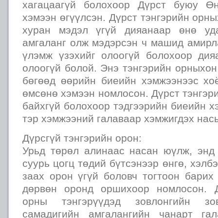
хагацаагүй болохоор Дүрст буюу Өн
хэмээн өгүүлсэн. Дүрст тэнгэрийн орны
хуран мэдэл үгүй дияанаар өнө уд
амгаланг олж мэдэрсэн ч машид амирл
үлэмж үзэхийг олоогүй болохоор ди
олоогүй болой. Энэ тэнгэрийн орныхон
бөгөөд өөрийн биеийн хэмжээнээс хо
өмсөнө хэмээн номлосон. Дүрст тэнгэр
байхгүй болохоор тэдгээрийн биеийн х
тэр хэмжээний галаваар хэмжигдэх нас
Дүрсгүй тэнгэрийн орон:
Урьд төрөл алинаас насан юүлж, энд
суурь цогц төдий бүтсэнээр өнгө, хэлбэ
заах орон үгүй боловч тогтоон барих
дөрвөн оронд оршихоор номлосон. Д
орны тэнгэрүүдэд зовлонгийн зо
самадигийн амгалангийн чанарт гал