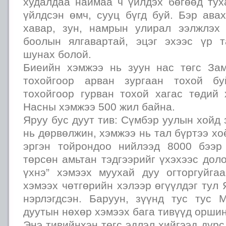
худалдаа наймаа ч үйлдэх бөгөөд тух
үйлдсэн өмч, сууц бүгд буй. Бэр авах
хавар, зун, намрын улирал ээлжлэх 
боолын ялгавартай, эцэг эхээс үр 
шунах болой.
Биеийн хэмжээ нь зуун нас төгс За
тохойгоор арван зургаан тохой бу
тохойгоор гурван тохой хагас төдий 
Насны хэмжээ 500 жил байна.
Яруу бус дуут тив: Сүмбэр уулын хойд 
нь дөрвөлжин, хэмжээ нь тал бүртээ хо
эргэн тойрондоо нийлээд 8000 бээр
төрсөн амьтан тэдгээрийг үхэхээс дол
үхнэ” хэмээх муухай дуу огторгуйга
хэмээх чөтгөрийн хэлээр өгүүлдэг тул 
нэрлэгдсэн. Баруун, зүүнд тус тус 
дуутын нөхөр хэмээх бага тивүүд оршин
Энэ тивийнхэн төгс эдлэл хийгээд дүрс