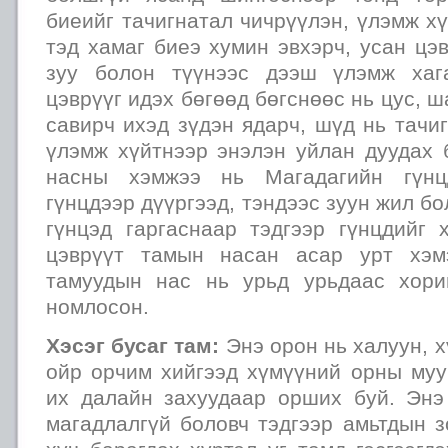
биеийг тачигнатал чичрүүлэн, үлэмж х
тэд хамаг биеэ хумин эвхэрч, усан цэв
зуу болон түүнээс дээш үлэмж хаг
цэврүүг идэх бөгөөд бөгснөөс нь цус, ша
савирч ихэд зүдэн ядарч, шүд нь тачиг
үлэмж хүйтнээр энэлэн уйлан дуудах 
насны хэмжээ нь Магадагийн гүнц
гүнцдээр дүүргээд, тэндээс зуун жил б
гүнцэд гаргаснаар тэдгээр гүнцдийг 
цэврүүт тамын насан асар урт хэм
тамуудын нас нь урьд урьдаас хори
номлосон.
Хэсэг бусаг там:
Энэ орон нь халуун, х
ойр орчим хийгээд хүмүүний орны муу
их далайн захуудаар орших буй. Эн
магадлалгүй боловч тэдгээр амьтдын 