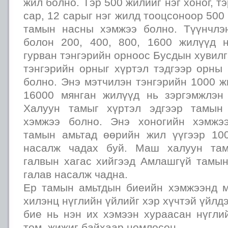
жил болно. Тэр 500 жилийг нэг хоног, тэ
сар, 12 сарыг нэг жилд тооцсоноор 500
тамын насны хэмжээ болно. Түүнчлэ
болон 200, 400, 800, 1600 жилүүд 
гурван тэнгэрийн орноос Бусдын хувилг
тэнгэрийн орныг хүртэл тэдгээр орны
болно. Энэ мэтчилэн тэнгэрийн 1000 жи
16000 мянган жилүүд нь зэргэмжлэн
Халуун тамыг хүртэл эдгээр тамын
хэмжээ болно. Энэ хоногийн хэмжээ
тамын амьтад өөрийн жил үүгээр 10
насалж чадах буй. Маш халуун там
галвын хагас хийгээд Амлашгүй тамын
галав насалж чадна.
Ер тамын амьтдын биеийн хэмжээнд м
хилэнц нүглийн үйлийг хэр хүчтэй үйлд
бие нь нэн их хэмээн хураасан нүгли
том, жижиг байхаар номлосон.