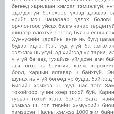
бөгөөд харилцан хямрал тэмцэлгүй, нүг
эдэлдэггүй болохоор үхээд дээшээ о
үрийг мөн чанараар эдлэх боловч
орчлонгоос уйсах бэлгэ чанар төрдөггү
шинээр олохгүй бөгөөд буяны ёсны сах
Хүмүүсийн царайны өнгө нь бүгд цагаа
будаа иднэ. Ган, зуд үгүй ба амгала
ээлжлэх нь үгүй, эд хийгээд үр тариа, 
ч үгүй бөгөөд тухайлж үйлдсэн өмч ба
авч, өгөх нь байхгүй, халж, хөрөхий
боол, харцын ялгавар ч байхгүй. Э
шунах нь үгүй бөгөөд үр будаа байгаад 
Биеийн хэмжээ нь зуун нас төгс За
тохойгоор гучин хоёр тохой буй. Хари
гурван тохой хагас болой. Бага тиви
хэмжээ нь гол тивийн хүмүүсийн биеи
хэмээсэн. Насны хэмжээ 1000 жил байн