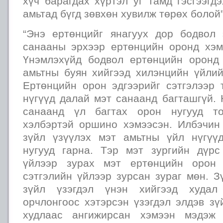
хүч барагдах хүртэл уг тамд гэсгээгд
амьтад бүгд зөвхөн хувилж төрөх болой
“Энэ ертөнцийг янагуух дор бодвол
санааны эрхээр ертөнцийн оронд хэм
Үнэмлэхүйд бодвол ертөнцийн оронд
амьтны буян хийгээд хилэнцийн үйлий
Ертөнцийн орон эдгээрийг сэтгэлээр
нүгүүд далай мэт санаанд багташгүй. 
санаанд үл багтах орон нугууд то
хэлбэртэй оршино хэмээсэн. Илбэчин
зүйл үзүүлэх мэт амьтны үйл нүгүү
нугууд гарна. Тэр мэт зургийн дүрс
үйлээр зурах мэт ертөнцийн орон 
сэтгэлийн үйлээр зурсан зураг мөн. З
зүйл үзэгдэл үнэн хийгээд худа
орчлонгоос хэтэрсэн үзэгдэл элдэв зү
худлаас ангижирсан хэмээн мэдэж 