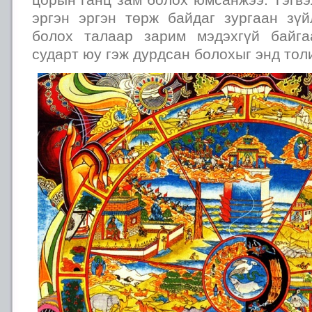
эргэн эргэн төрж байдаг зургаан зү
болох талаар зарим мэдэхгүй байга
сударт юу гэж дурдсан болохыг энд тол