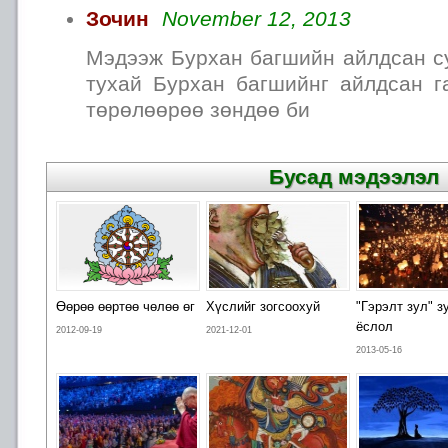
Зочин
November 12, 2013
Мэдээж Бурхан багшийн айлдсан су
тухай Бурхан багшийнг айлдсан г
төрөлөөрөө зөндөө би
Бусад мэдээлэл
Өөрөө өөртөө чөлөө өг
Хүслийг зогсоохуй
"Гэрэлт зул" з
ёслол
2012-09-19
2021-12-01
2013-05-16