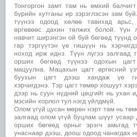
Тонгоргон замт там нь өмхий балчигт
бүрийн хутганы ир зэрэглэсэн зам буй
түүнээ одоод хөлөө тавихад арьс,
өргөвөөс дахин төлжих болой. Үүн 
навчит ширэнгэн ой буй бөгөөд түүнд о
гар тэргүүтэн үе гишүүн нь хэрчигд
ноход ирж иднэ. Түүн лүгээ залгаад 
орших бөгөөд түүнээ одохын цагт
мацуулна. Мацахын цагт өргөсний үз
буухын цагт дээш хандаж үе гиш
хэрчигдэнэ. Тэр цагт төмөр хошуут хэр
дээр нь суун нүдний цөцгийг нь ухан и
мэсийн хорлол тул нэгд үйлдмүй.
Олом үгүй цусан мөрөн нэрт там нь төм
залгаад олом үгүй буцлам шүүт усаар
орших бөгөөд орныг эрэгч амьтад т
унаснаар дээш, доош одоод чанагдах н