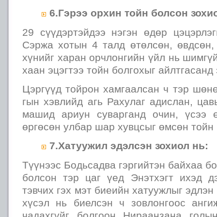
6.Гэрээ орхин тойн болсон зохи
29 сүүдэртэйдээ нэгэн өдөр цэцэрлэг
Сэржа хотын 4 талд өтөлсөн, өвдсөн,
хүнийг харан орчлонгийн үйл нь шимгү
хаан эцэгтээ тойн болгохыг айлтгасанд
Цэргүүд тойрон хамгаалсан ч тэр шөн
гын хэвлийд агь Рахулаг адислан, ца
машид ариун суварганд очин, үсээ 
өргөсөн улбар шар хувцсыг өмсөн тойн 
7.Хатуужил эдэлсэн зохиол нь:
Түүнээс Бодьсадва гэргийтэн байхаа бо
болсон тэр цаг үед Энэтхэгт ихэд д
тэвчих гэх мэт биеийн хатуужлыг эдлэн
хүсэл нь биелсэн ч зовлонгоос анг
чадахгүйг болгоон Нираанзана голы