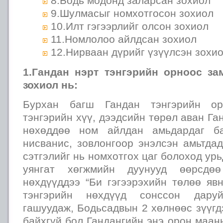
8.Бодь модонд заларсан зохиол
9.Шулмасыг номхотгосон зохиол
10.Илт гэгээрлийг олсон зохиол
11.Номлолоо айлдсан зохиол
12.Нирваан дүрийг үзүүлсэн зохи
1.Гандан нэрт тэнгэрийн орноос за
зохиол нь:
Бурхан багш Гандан тэнгэрийн ор
тэнгэрийн хүү, дээдсийн төрөл аван Га
нөхөддөө ном айлдан амьдардаг ба
нисванис, зовлонгоор энэлсэн амьтда
сэтгэлийг нь номхотгох цаг болоход ур
уянгат хөгжмийн дуунууд өөрсдөө
нөхдүүддээ “Би гэгээрэхийн төлөө яв
тэнгэрийн нөхдүүд сонссон дару
гашуудаж, Бодьсадвын 2 хөлнөөс зүүгд
байхгүй бол Гандангийн энэ орон маань