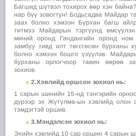
Багшид шүтвэл тохирох өөр хэн байна?
нар бүү зовогтун! Бодьсадва Майдар т
заах болно хэмээн Бурхан багш айл
титмээ Майдарын тэргүүнд өмсүүлэн
миний оронд Гандангийн оронд ном 
замбуу тивд илт төгсгөсөн бурханы ху
болно хэмээн бошго үзүүлэв. Майдар
бурханы орлогчоор тавин өөрөө за
зохиов.
2.Хэвлийд оршсон зохиол нь:
1 сарын шинийн 15-нд тэнгэрийн орно
дүрээр эх Жүтүлма-ын хэвлийд олон 
тэмдэгтэй оршив.
3.Мэндэлсэн зохиол нь:
Эхийн хэвлийд 10 сар оршин 4 сарын 