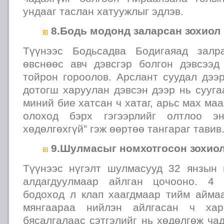
ундааг таслан хатуужлыг эдлэв.
8.Бодь модонд заларсан зохиол 
Түүнээс Бодьсадва Бодигаяад залр
өвснөөс авч дэвсгэр болгон дэвсээ
тойрон гороолов. Арслант суудал дээ
дотогш харуулан дэвсэн дээр нь сууга
миний бие хатсан ч хатаг, арьс мах маа
олоход бэрх гэгээрлийг олтлоо эн
хөдөлгөхгүй” гэж өөртөө тангараг тавив
9.Шулмасыг номхотгосон зохиол
Түүнээс нүгэлт шулмасууд 32 янзын 
алдагдуулмаар айлган цочооно. 4 
бодоход л клап хаагдмаар тийм аймаа
мянгаараа нийлэн айлгасан ч ха
бясалгалаас сэтгэлийг нь хөдөлгөж ча