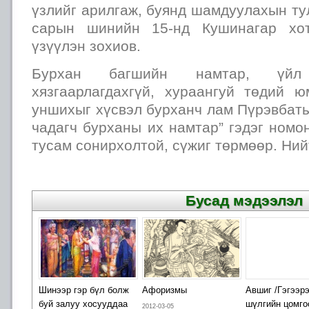
үзлийг арилгаж, буянд шамдуулахын ту
сарын шинийн 15-нд Кушинагар хот
үзүүлэн зохиов.
Бурхан багшийн намтар, үйл
хязгаарлагдахгүй, хураангуй төдий ю
уншихыг хүсвэл бурханч лам Пүрэвбат
чадагч бурханы их намтар” гэдэг номо
тусам сонирхолтой, сүжиг төрмөөр. Ни
Бусад мэдээлэл
Шинээр гэр бүл болж
Афоризмы
Авшиг /Гэгээр
буй залуу хосууддаа
шүлгийн цомго
2012-03-05