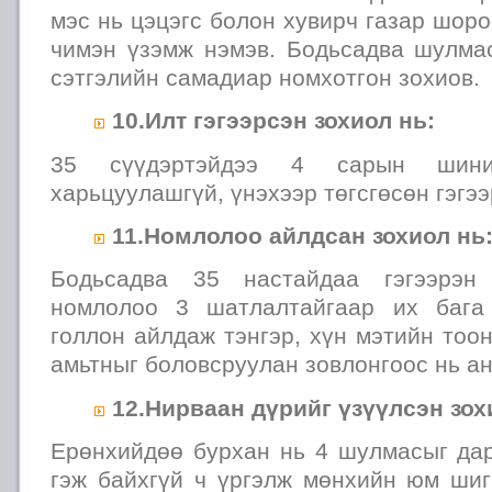
мэс нь цэцэгс болон хувирч газар шоро
чимэн үзэмж нэмэв. Бодьсадва шулма
сэтгэлийн самадиар номхотгон зохиов.
10.Илт гэгээрсэн зохиол нь:
35 сүүдэртэйдээ 4 сарын шини
харьцуулашгүй, үнэхээр төгсгөсөн гэгээ
11.Номлолоо айлдсан зохиол нь
Бодьсадва 35 настайдаа гэгээрэн
номлолоо 3 шатлалтайгаар их бага
голлон айлдаж тэнгэр, хүн мэтийн тоо
амьтныг боловсруулан зовлонгоос нь а
12.Нирваан дүрийг үзүүлсэн зох
Ерөнхийдөө бурхан нь 4 шулмасыг дар
гэж байхгүй ч үргэлж мөнхийн юм шиг