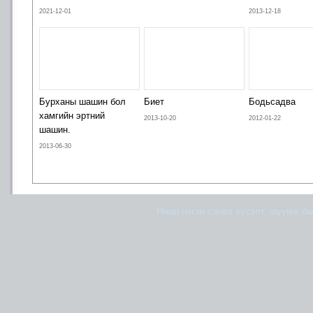
2021-12-01
2013-12-18
Бурханы шашин бол
Биет
Бодьсадва
хамгийн эртний
2013-10-20
2012-01-22
шашин.
2013-06-30
Ямар нэгэн санал хүсэлт, шүүмж б