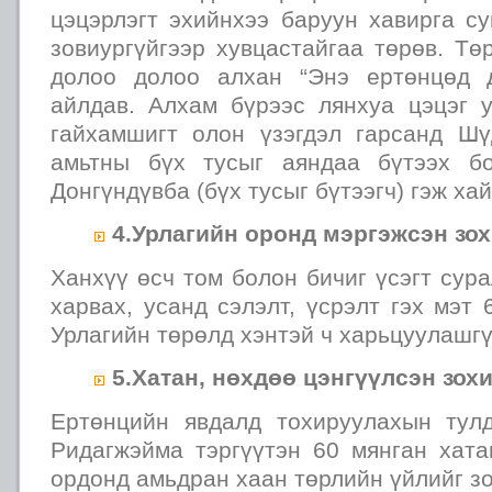
цэцэрлэгт эхийнхээ баруун хавирга с
зовиургүйгээр хувцастайгаа төрөв. Тө
долоо долоо алхан “Энэ ертөнцөд 
айлдав. Алхам бүрээс лянхуа цэцэг у
гайхамшигт олон үзэгдэл гарсанд Ш
амьтны бүх тусыг аяндаа бүтээх б
Донгүндүвба (бүх тусыг бүтээгч) гэж ха
4.Урлагийн оронд мэргэжсэн зох
Ханхүү өсч том болон бичиг үсэгт сур
харвах, усанд сэлэлт, үсрэлт гэх мэт 
Урлагийн төрөлд хэнтэй ч харьцуулашгү
5.Хатан, нөхдөө цэнгүүлсэн зохи
Ертөнцийн явдалд тохируулахын тул
Ридагжэйма тэргүүтэн 60 мянган хата
ордонд амьдран хаан төрлийн үйлийг зо