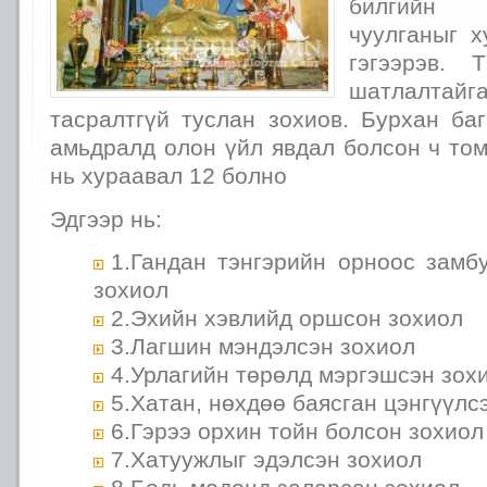
билгийн 
чуулганыг х
гэгээрэв. 
шатлалтайг
тасралтгүй туслан зохиов. Бурхан ба
амьдралд олон үйл явдал болсон ч то
нь хураавал 12 болно
Эдгээр нь:
1.Гандан тэнгэрийн орноос замб
зохиол
2.Эхийн хэвлийд оршсон зохиол
3.Лагшин мэндэлсэн зохиол
4.Урлагийн төрөлд мэргэшсэн зох
5.Хатан, нөхдөө баясган цэнгүүлс
6.Гэрээ орхин тойн болсон зохиол
7.Хатуужлыг эдэлсэн зохиол