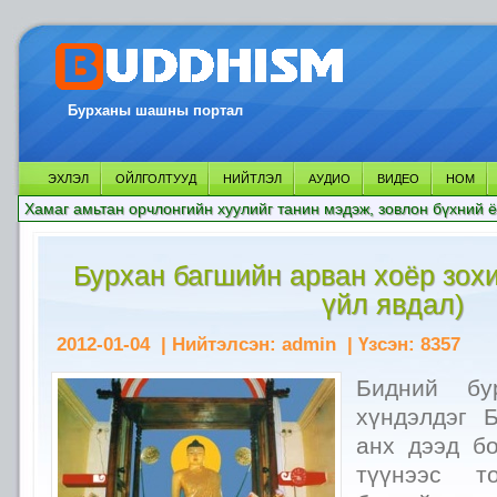
Бурханы шашны портал
ЭХЛЭЛ
ОЙЛГОЛТУУД
НИЙТЛЭЛ
АУДИО
ВИДЕО
НОМ
Хамаг амьтан орчлонгийн хуулийг танин мэдэж, зовлон бүхний ё
Бурхан багшийн арван хоёр зох
үйл явдал)
2012-01-04
| Нийтэлсэн:
admin
| Үзсэн:
8357
Бидний бу
хүндэлдэг 
анх дээд бо
түүнээс т