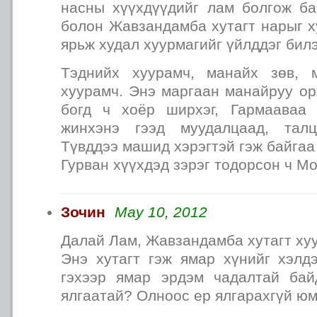
насны хүүхдүүдийг лам болгож б
болон Жавзандамба хутагт нарыг х
ярьж худал хуурмагийг үйлддэг билэ
Тэднийх хуурамч, манайх зөв, 
хуурамч. Энэ маргаан манайруу ор
богд ч хоёр ширхэг, Гармааваа
жинхэнэ гээд муудалцаад, тал
Түвддээ машид хэрэгтэй гэж байгаа
Гурван хүүхдэд зэрэг тодорсон ч Мо
Зочин
May 10, 2012
Далай Лам, Жавзандамба хутагт ху
Энэ хутагт гэж ямар хүнийг хэлд
гэхээр ямар эрдэм чадалтай бай
ялгаатай? Олноос ер ялгарахгүй юм