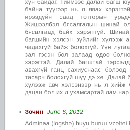
хүн байдаг. Тиймээс далай багш ю
байна түүгээр нь л явах хэрэгтэ
ирээдүйн саад тотгорын урьд
Жишээлбэл бясалгалын шинай о
бясалгаад байх хэрэгггүй. Шина
багшийн хэлсэн зүйлийг хүлээж а
чадахгүй байж болохгүй. Үүн луга
зал гэсэн бол залаад одоо болн
хэрэгтэй. Далай багштай тэрсэл
авахгүй ганц сахиуснаас болоод 
тасарч болохгүй шүү дэ хө. Далай 
хүлээж авч хэлсэнээр нь л хийж 
дацан бол их л ухамсартай лам нар
Зочин
June 6, 2012
Adminaa (logshe) buyu buruu vzeltei h