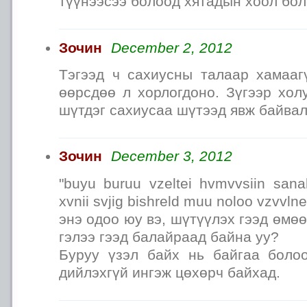
түүнээсээ болоод хятадын хоол бо
Зочин
December 2, 2012
Тэгээд ч сахиусны талаар хамаа
өөрсдөө л хорлогдоно. Зүгээр хол
шүтдэг сахиусаа шүтээд явж байвал
Зочин
December 3, 2012
"buyu buruu vzeltei hvmvvsiin sanal
xvnii svjig bishreld muu noloo vzvvlne
энэ одоо юу вэ, шүтүүлэх гээд өмө
гэлээ гээд балайраад байна уу?
Буруу үзэл байх нь байгаа боло
дийлэхгүй ингэж цөхөрч байхад.