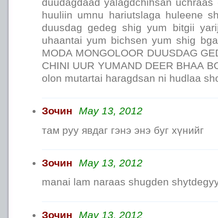
duudagdaad yalagdchihsan uchraas 
huuliin umnu hariutslaga huleene 
duusdag gedeg shig yum bitgii yari
uhaantai yum bichsen yum shig bga
MODA MONGOLOOR DUUSDAG GE
CHINI UUR YUMAND DEER BHAA BO
olon mutartai haragdsan ni hudlaa s
Зочин
May 13, 2012
там руу явдаг гэнэ энэ буг хүнийг
Зочин
May 13, 2012
manai lam naraas shugden shytdegyyd
Зочин
May 13, 2012