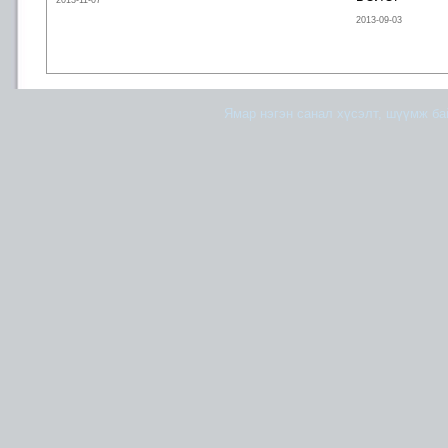
2013-11-07
2013-09-03
Ямар нэгэн санал хүсэлт, шүүмж б