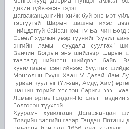
монголчууд Дэсрид Пунцогнамжал бо
дахин түйвээсэн гэдэг.
Дагважанцангийн хийж буй энэ мэт үйл
тэргүүтэй Шарын шашны ихэс дээ
нийцдэггүй байсан юм. IV Ванчин Богд
Ерөөл” хурлын үеэр түүнийг “хувилгаан
энгийн ламын суудалд суулгах” ши
Ванчин Богдын энэ шийдвэр Шарын 
таалалд нийцсэн шийдвэр байв. Ва
хувилгааны сэнтийнээс буулгах шийдв
Монголын Гүүш Хаан V Далай Лам Лу
гурван чуулгыг (Үй-зан, Амду, Хам) өрг
шашин төрийг хослон баригч эзэн ха
Ламын өргөө Гандан-Потаныг Төвдийн 
болгосон түүхтэй.
Хуурамч хувилгаан Дагважанцан ши
Төвдийн засгийн газар Гандан-Потаны 
амьдарч байгаад 1656 онд халдварт