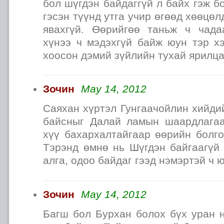
бол шүгдэн байдаггүй л байх гэж б
гэсэн түүнд утга учир өгөөд хөөцө
явахгүй. Өөрийгөө таньж ч чада
хүнээ ч мэдэхгүй байж юун тэр хэ
хоосон дэмий зүйлийн тухай ярилц
Зочин
May 14, 2012
Саяхан хүртэл Гунгаачойлин хийди
байсныг Далай ламын шаардлагаа
хүү бахархалтайгаар өөрийн болго
Тэрэнд өмнө нь Шүгдэн байгаагүй 
алга, одоо байдаг гээд нэмэртэй ч ю
Зочин
May 14, 2012
Багш бол Бурхан болох бүх уран н