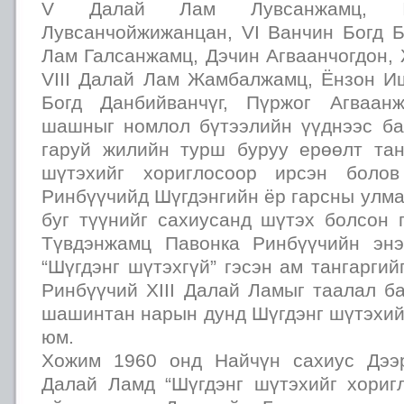
V Далай Лам Лувсанжамц, 
Лувсанчойжижанцан, VI Ванчин Богд Б
Лам Галсанжамц, Дэчин Агваанчогдон,
VIII Далай Лам Жамбалжамц, Ёнзон Иш
Богд Данбийванчүг, Пүржог Агваан
шашныг номлол бүтээлийн үүднээс ба
гаруй жилийн турш буруу ерөөлт тан
шүтэхийг хориглосоор ирсэн боло
Ринбүүчийд Шүгдэнгийн ёр гарсны улма
буг түүнийг сахиусанд шүтэх болсон г
Түвдэнжамц Павонка Ринбүүчийн энэ
“Шүгдэнг шүтэхгүй” гэсэн ам тангаргий
Ринбүүчий XIII Далай Ламыг таалал 
шашинтан нарын дунд Шүгдэнг шүтэхий
юм.
Хожим 1960 онд Найчүн сахиус Дээр
Далай Ламд “Шүгдэнг шүтэхийг хоригл