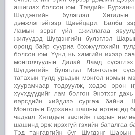
ашиглах болсон юм. Төвдийн Бурхан
Шүгдэнгийн бүлэглэл Хятадын
дэмжлэгтэйгээр Щвейцари, Балба зэ
Ламын эсрэг үйл ажиллагаа явуулд
жилүүдэд Шүгдэнгийн бүлэглэл Шар
оронд байр сууриа бэхжүүлэхийн тул
болсон юм. Үүнд нь хамгийн ихээр са
монголчуудын Далай Ламд сүсэглэх
Шүгдэнгийн бүлэглэл Монголын сүс
татахын тулд урьдын монгол номын мэ
хуурамчаар тодруулж, хөдөө орон н
хүүхдүүдийг лам болгон Энэтхэг дахь
өөрсдийн хийддээ сургаж байна. Ш
Монголын Бурханы шашны ертөнцөд б
чадвал Хятадын засгийн газрын нөл
шашинд орж ирэхгүй гэхийн баталгаа б
Тэд тангаргийн буг Шүгдэнг Шарын