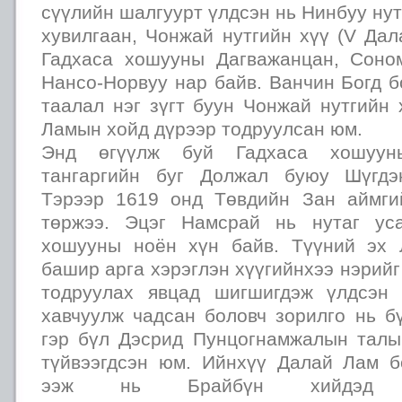
сүүлийн шалгуурт үлдсэн нь Нинбуу ну
хувилгаан, Чонжай нутгийн хүү (V Да
Гадхаса хошууны Дагважанцан, Соно
Нансо-Норвуу нар байв. Ванчин Богд 
таалал нэг зүгт буун Чонжай нутгийн
Ламын хойд дүрээр тодруулсан юм.
Энд өгүүлж буй Гадхаса хошуун
тангаргийн буг Должал буюу Шүгдэ
Тэрээр 1619 онд Төвдийн Зан аймги
төржээ. Эцэг Намсрай нь нутаг ус
хошууны ноён хүн байв. Түүний эх 
башир арга хэрэглэн хүүгийнхээ нэрий
тодруулах явцад шигшигдэж үлдсэн 
хавчуулж чадсан боловч зорилго нь б
гэр бүл Дэсрид Пунцогнамжалын талы
түйвээгдсэн юм. Ийнхүү Далай Лам б
ээж нь Брайбүн хийдэд 