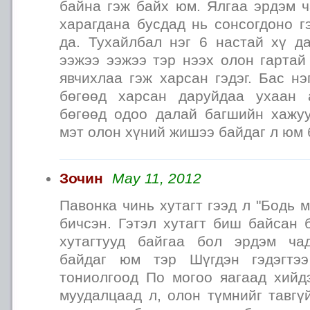
байна гэж байх юм. Ялгаа эрдэм ч
харагдана бусдад нь сонсогдоно г
да. Тухайлбал нэг 6 настай хү д
ээжээ ээжээ тэр нээх олон гартай
явчихлаа гэж харсан гэдэг. Бас нэ
бөгөөд харсан даруйдаа ухаан 
бөгөөд одоо далай багшийн хажуу
мэт олон хүний жишээ байдаг л юм 
Зочин
May 11, 2012
Павонка чинь хутагт гээд л "Бодь 
бичсэн. Гэтэл хутагт биш байсан 
хутагтууд байгаа бол эрдэм ча
байдаг юм тэр Шүгдэн гэдэгтэ
тониолгоод По могоо яагаад хийд
муудалцаад л, олон түмнийг тавгү