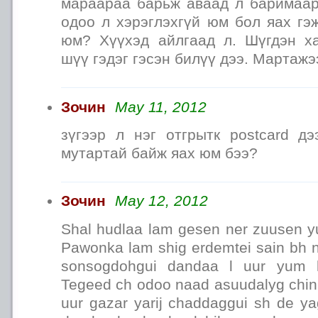
мараараа барьж аваад л баримаар
одоо л хэрэглэхгүй юм бол яах гэ
юм? Хүүхэд айлгаад л. Шүгдэн х
шүү гэдэг гэсэн билүү дээ. Мартажэ
Зочин
May 11, 2012
зүгээр л нэг отгрытк postcard д
мутартай байж яах юм бээ?
Зочин
May 12, 2012
Shal hudlaa lam gesen ner zuusen y
Pawonka lam shig erdemtei sain bh 
sonsogdohgui dandaa l uur yum 
Tegeed ch odoo naad asuudalyg chin
uur gazar yarij chaddaggui sh de 