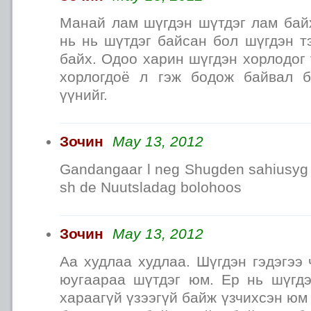
Манай лам шүгдэн шүтдэг лам байх
нь нь шүтдэг байсан бол шүгдэн т
байх. Одоо харин шүгдэн хорлодог 
хорлогдоё л гэж бодож байвал б
үүнийг.
Зочин
May 13, 2012
Gandangaar l neg Shugden sahiusyg
sh de Nuutsladag bolohoos
Зочин
May 13, 2012
Аа худлаа худлаа. Шүгдэн гэдэгээ 
юугаараа шүтдэг юм. Ер нь шүгд
хараагүй үзээгүй байж үзчихсэн юм