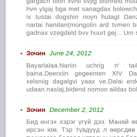
gargach olon xvnii svjig bishreld mu
hvn ylgaj bga met sanagdax bolowch
ix tustai dogshin noyn hutagt Dan
nartai handan(mongolin ard tvmen 
gadnax vzegdeld bvv huurt gej... Um 
Зочин
June 24, 2012
Bayarlalaa.Nariin uchrig n' ta
baina.Deerxiin gegeenten XIV Da
xelsniig dagalgvi yaax ve.Dalai e
udaan naslaj,bidend nomoo aildax bol
Зочин
December 2, 2012
Бид ингэх хэрэг үгүй дээ. Манай ө
ирсэн юм. Тэр түвдүүд л өөрсдөө