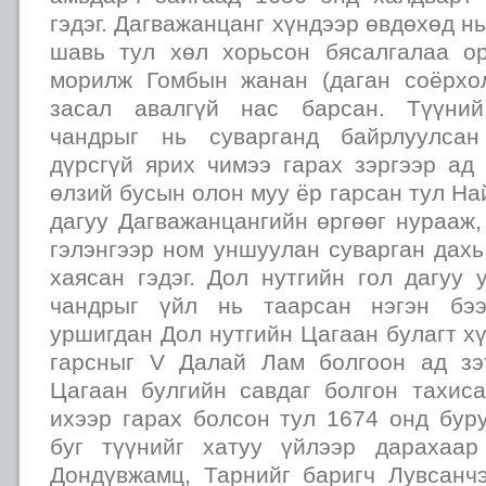
гэдэг. Дагважанцанг хүндээр өвдөхөд н
шавь тул хөл хорьсон бясалгалаа о
морилж Гомбын жанан (даган соёрхо
засал авалгүй нас барсан. Түүний
чандрыг нь суварганд байрлуулсан
дүрсгүй ярих чимээ гарах зэргээр ад
өлзий бусын олон муу ёр гарсан тул На
дагуу Дагважанцангийн өргөөг нурааж,
гэлэнгээр ном уншуулан суварган дахь
хаясан гэдэг. Дол нутгийн гол дагуу
чандрыг үйл нь таарсан нэгэн бээ
уршигдан Дол нутгийн Цагаан булагт х
гарсныг V Далай Лам болгоон ад зэ
Цагаан булгийн савдаг болгон тахис
ихээр гарах болсон тул 1674 онд бур
буг түүнийг хатуу үйлээр дарахаа
Дондүвжамц, Тарнийг баригч Лувсанчэ