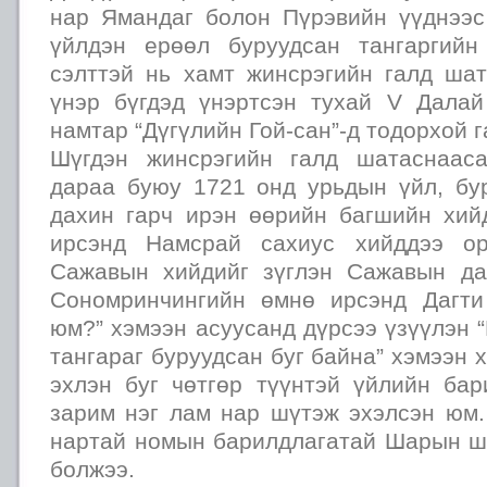
нар Ямандаг болон Пүрэвийн үүднээс
үйлдэн ерөөл буруудсан тангаргийн
сэлттэй нь хамт жинсрэгийн галд ша
үнэр бүгдэд үнэртсэн тухай V Дала
намтар “Дүгүлийн Гой-сан”-д тодорхой г
Шүгдэн жинсрэгийн галд шатаснаас
дараа буюу 1721 онд урьдын үйл, бу
дахин гарч ирэн өөрийн багшийн хи
ирсэнд Намсрай сахиус хийддээ ор
Сажавын хийдийг зүглэн Сажавын да
Сономринчингийн өмнө ирсэнд Дагти
юм?” хэмээн асуусанд дүрсээ үзүүлэн
тангараг буруудсан буг байна” хэмээн х
эхлэн буг чөтгөр түүнтэй үйлийн ба
зарим нэг лам нар шүтэж эхэлсэн юм.
нартай номын барилдлагатай Шарын 
болжээ.