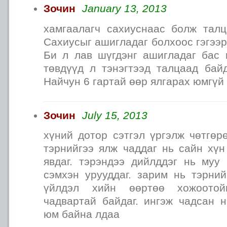
Зочин
January 13, 2013
хамгаалагч сахиуснаас болж тал
Сахиусыг ашигладаг болхоос гэгээ
Би л лав шүгдэнг ашигладаг бас 
төвдүүд л тэнэгтээд талцаад байд
Найчун 6 гартай өөр ялгарах юмгүй 
Зочин
July 15, 2013
хүний дотор сэтгэл үргэлж чөтгөр
тэрнийгээ ялж чаддаг нь сайн хүн
явдаг. тэрэндээ дийлддэг нь муу
сэмхэн урууддаг. зарим нь тэрни
үйлдэл хийн өөртөө хожоотой
чадвартай байдаг. ингэж чадсан н
юм байна лдаа