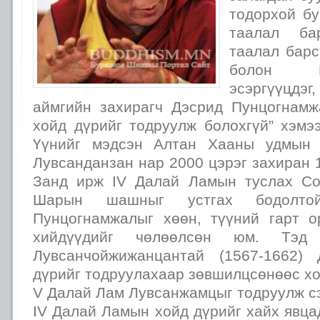
тодорхой бу
таалал ба
таалал бар
болон 
эсэргүүцд
аймгийн захирагч Дэсрид Пунцогнам
хойд дүрийг тодруулж болохгүй” хэмэ
Үүнийг мэдсэн Алтан Хааны удмын 
Лувсанданзан нар 2000 цэрэг захиран 
Занд ирж IV Далай Ламын туслах Со
Шарын шашныг устгах бодолто
Пунцогнамжалыг хөөн, түүний гарт
хийдүүдийг чөлөөлсөн юм. Тэд
Лувсанчойжижанцантай (1567-1662)
дүрийг тодруулахаар зөвшилцсөнөөс х
V Далай Лам Лувсанжамцыг тодруулж сэ
IV Далай Ламын хойд дүрийг хайх явца