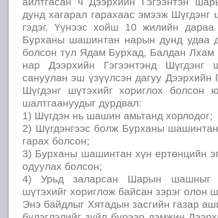
айлтгасан ч Дээрхийн Гэгээнтэн ша
дунд хагарал гарахаас эмээж Шүгдэнг 
гэдэг. Үүнээс хойш 10 жилийн дараа
Бурханы шашинтан нарын дунд удаа д
болсон тул Ядам Бурхад, Балдан Лхам
нар Дээрхийн Гэгээнтэнд Шүгдэнг ш
сануулан эш үзүүлсэн дагуу Дээрхийн 
Шүгдэнг шүтэхийг хориглох болсон 
шалтгаануудыг дурдвал:
1) Шүгдэн нь шашин амьтанд хорлодог;
2) Шүгдэнгээс болж Бурханы шашинтан
гарах болсон;
3) Бурханы шашинтан хүн ертөнцийн эг
одуулах болсон;
4) Урьд заларсан Шарын шашныг 
шүтэхийг хориглож байсан зэрэг олон ш
Энэ байдлыг Хятадын засгийн газар аш
бүлэглэлийг зүйл бүрээр дэмжин Дээрх