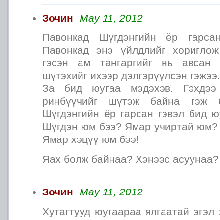
Зочин
May 11, 2012
Павонкад Шүгдэнгийн ёр гарса
Павонкад энэ үйлдлийг хориглож
гэсэн ам тангаргийг нь авсан
шүтэхийг ихээр дэлгэрүүлсэн гэжээ.
За бид юугаа мэдэхэв. Гэхдээ
ринбүүчийг шүтэж байна гэж 
Шүгдэнгийн ёр гарсан гэвэл бид ю
Шүгдэн юм бээ? Ямар учиртай юм? 
Ямар хэцүү юм бээ!
Яах болж байнаа? Хэнээс асуунаа?
Зочин
May 11, 2012
Хутагтууд юугаараа ялгаатай эгэл 