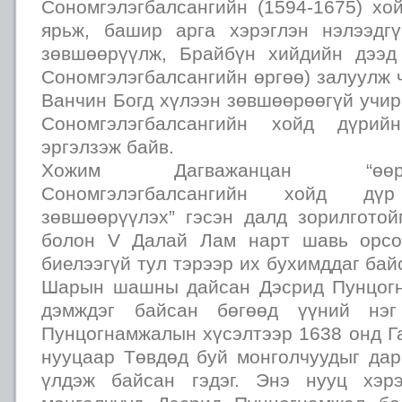
Сономгэлэгбалсангийн (1594-1675) хо
ярьж, башир арга хэрэглэн нэлээдг
зөвшөөрүүлж, Брайбүн хийдийн дээд
Сономгэлэгбалсангийн өргөө) залуулж ч
Ванчин Богд хүлээн зөвшөөрөөгүй учир
Сономгэлэгбалсангийн хойд дүрийн
эргэлзэж байв.
Хожим Дагважанцан “өөр
Сономгэлэгбалсангийн хойд дү
зөвшөөрүүлэх” гэсэн далд зорилготой
болон V Далай Лам нарт шавь орсо
биелээгүй тул тэрээр их бухимддаг бай
Шарын шашны дайсан Дэсрид Пунцогн
дэмждэг байсан бөгөөд үүний нэ
Пунцогнамжалын хүсэлтээр 1638 онд Г
нууцаар Төвдөд буй монголчуудыг дар
үлдэж байсан гэдэг. Энэ нууц хэр