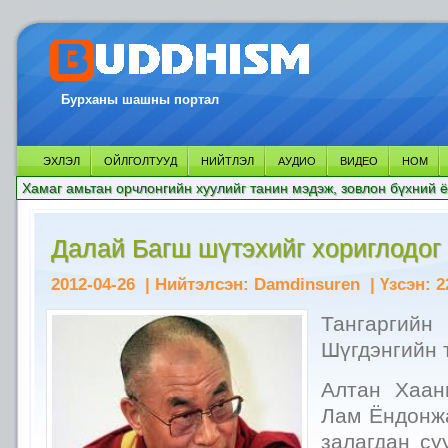
Бурханы шашны портал
ЭХЛЭЛ
ОЙЛГОЛТУУД
НИЙТЛЭЛ
АУДИО
ВИДЕО
НОМ
Хамаг амьтан орчлонгийн хуулийг танин мэдэж, зовлон бүхний ё
Далай Багш шүтэхийг хориглодог
2012-04-26
| Нийтэлсэн:
Damdinsuren
| Үзсэн:
2
Тангарг
Шүгдэнгийн 
Алтан Хаан
Лам Ёндонж
залагдан су