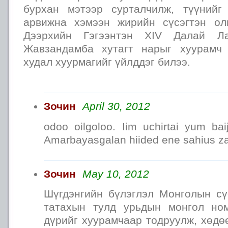
бурхан мэтээр сурталчилж, түүнийг
арвижна хэмээн жирийн сүсэгтэн ол
Дээрхийн Гэгээнтэн XIV Далай Л
Жавзандамба хутагт нарыг хуурамч
худал хуурмагийг үйлддэг билээ.
Зочин
April 30, 2012
odoo oilgoloo. Iim uchirtai yum ba
Amarbayasgalan hiided ene sahius z
Зочин
May 10, 2012
Шүгдэнгийн бүлэглэл Монголын сү
татахын тулд урьдын монгол но
дүрийг хуурамчаар тодруулж, хөдө