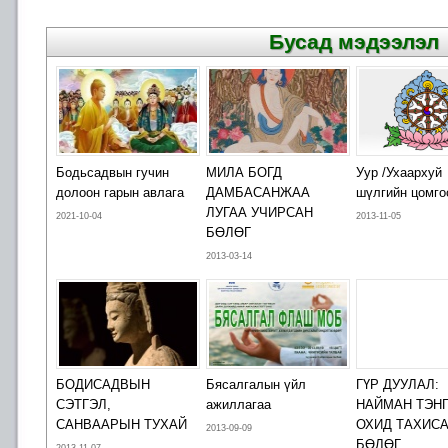
Бусад мэдээлэл
Бодьсадвын гучин
МИЛА БОГД
Уур /Ухаархуй
долоон гарын авлага
ДАМБАСАНЖАА
шүлгийн цомго
ЛУГАА УЧИРСАН
2021-10-04
2013-11-05
БӨЛӨГ
2013-03-14
БОДИСАДВЫН
Бясалгалын үйл
ГҮР ДУУЛАЛ:
СЭТГЭЛ,
ажиллагаа
НАЙМАН ТЭН
САНВААРЫН ТУХАЙ
ОХИД ТАХИС
2013-09-09
БӨЛӨГ