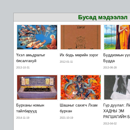
Бусад мэдээлэл
Үхэл амьдралыг
Их бодь мөрийн зэрэг
Буддизмын үү
бясалгахуй
Будда
2012-01-11
2013-10-31
2013-06-28
Бурханы номын
Шашныг сахигч Лхам
Гүр дуулал: 
тайлбарууд
бурхан
ХАДНЫ ЭМ
РАГШАГИЙН 
2014-11-19
2021-10-19
2013-04-02