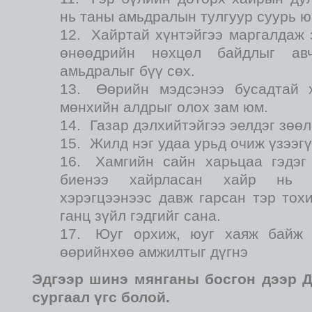
нь таны амьдралын тулгуур суурь ю
Хайртай хүнтэйгээ маргалдаж 
өнөөдрийн нөхцөл байдлыг ав
амьдралыг бүү сөх.
Өөрийн мэдсэнээ бусадтай 
мөнхийн алдрыг олох зам юм.
Газар дэлхийтэйгээ эелдэг зөөл
Жилд нэг удаа урьд очиж үзээгү
Хамгийн сайн харьцаа гэдэг
биенээ хайрласан хайр нь 
хэрэгцээнээс давж гарсан тэр тох
ганц зүйл гэдгийг сана.
Юуг орхиж, юуг хаяж байж 
өөрийнхөө амжилтыг дүгнэ
Эдгээр шинэ мянганы босгон дээр 
сургаал үгс болой.