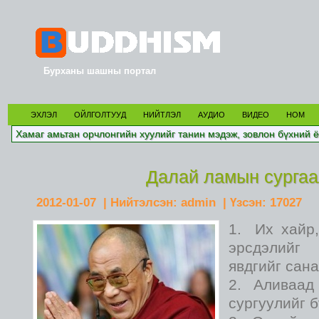
Бурханы шашны портал
ЭХЛЭЛ
ОЙЛГОЛТУУД
НИЙТЛЭЛ
АУДИО
ВИДЕО
НОМ
Хамаг амьтан орчлонгийн хуулийг танин мэдэж, зовлон бүхний ё
Далай ламын сурга
2012-01-07
| Нийтэлсэн:
admin
| Үзсэн:
17027
Их хайр
эрсдэлийг 
явдгийг сана
Аливаад
сургуулийг б