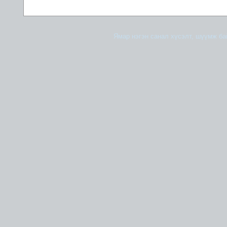
Ямар нэгэн санал хүсэлт, шүүмж б