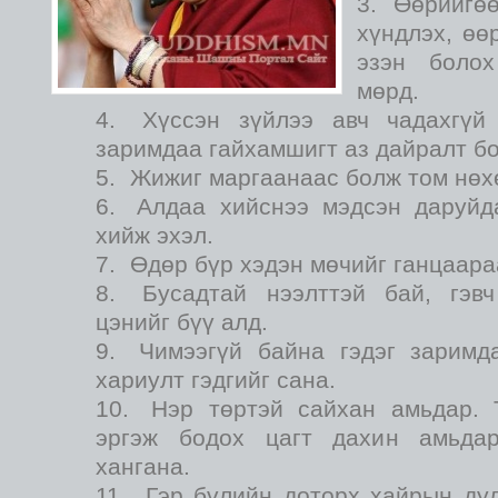
Өөрийгөө
хүндлэх, өө
эзэн болох
мөрд.
Хүссэн зүйлээ авч чадахгүй
заримдаа гайхамшигт аз дайралт бо
Жижиг маргаанаас болж том нөх
Алдаа хийснээ мэдсэн даруйд
хийж эхэл.
Өдөр бүр хэдэн мөчийг ганцаара
Бусадтай нээлттэй бай, гэв
цэнийг бүү алд.
Чимээгүй байна гэдэг заримд
хариулт гэдгийг сана.
Нэр төртэй сайхан амьдар. 
эргэж бодох цагт дахин амьдар
хангана.
Гэр бүлийн доторх хайрын ду