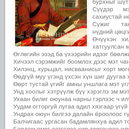
бурхныг шүт
Сүүдэр м
сахиустай н
Сүжиг тан
нүдний цөцг
Өчүүхэн хи
хатгуулсан 
Өглөгийн эзэд ба үхээрийн идээг бөөлж
Хичээл сэрэмжийг боомлох дээс мэт ча
Хилэнц, хурьцал, нисваанисыг хорт мог
Өөдгүй муу үгэнд үхсэн хүн шиг дуугаа 
Өөрт тустай үгийг амны уншлага мэт үг
Унд хоолыг хэтрүүлж бүү хэрэглэ эм мэ
Ухаан билиг оюунаа нарны гэрлээс ч ил
Уудам огторгуй лугаа адил хязгаар үгүй
Ундрах оюун билгээ далайн ёроолоос г
Балчигаас ургасан бадамлянхуа адил то
Бардам омог сэтгэлээ хир торгоноос ил