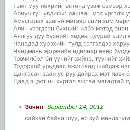
Гэмт муу нөхрийг өстөнд үзэж сэмээр х
Ариун гүн увдисыг рашаан мэт үргэлж у
Амьсгалах завгүй мэтээр сайн зам мөри
Алин үзэгдсэн бүхнийг илбэ мэтэд онон
Аялгуу дуу бүхнийг хадны цуурай адил 
Чанадад хүрэхийн тулд сэтгэлдээ харуу
Чандмань эрдэнийн адилаар өвөр бусды
Товчилбол би үүнийг хийнэ, түүнийг хий
Тодорхой урьдаас ажиглаад шийдэж нэг
Цангасан заан ус руу дайрах мэт яавч б
Цаад эцэст нь хүртэл ажлаа магадтай г
Зочин
September 24, 2012
сайхан байна шүү, ёс зүй мандатуг