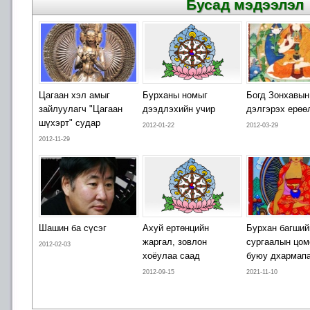
Бусад мэдээлэл
Цагаан хэл амыг
Бурханы номыг
Богд Зонхавы
зайлуулагч "Цагаан
дээдлэхийн учир
дэлгэрэх ерөө
шүхэрт" судар
2012-01-22
2012-03-29
2012-11-29
Шашин ба сүсэг
Ахуй ертөнцийн
Бурхан багший
жаргал, зовлон
сургаалын цом
2012-02-03
хоёулаа саад
буюу дхармап
2012-09-15
2021-11-10