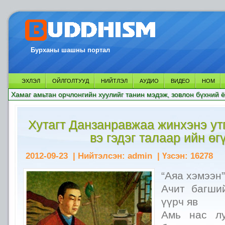
Бурханы шашны портал
ЭХЛЭЛ
ОЙЛГОЛТУУД
НИЙТЛЭЛ
АУДИО
ВИДЕО
НОМ
Хамаг амьтан орчлонгийн хуулийг танин мэдэж, зовлон бүхний ё
Хутагт Данзанравжаа жинхэнэ ут
вэ гэдэг талаар ийн өг
2012-09-23
| Нийтэлсэн:
admin
| Үзсэн:
16278
“Аяа хэмээн
Ачит багши
үүрч яв
Амь нас лу