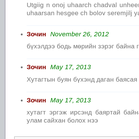
Utgiig n onoj uhaarch chadval unhe
uhaarsan hesgee ch bolov seremjilj y
Зочин
November 26, 2012
бүхэлдээ бодь мөрийн зэрэг байна г
Зочин
May 17, 2013
Хутагтын буян бүхэнд даган баясая
Зочин
May 17, 2013
хутагт эргэж ирсэнд баяртай байн
улам сайхан болох нээ