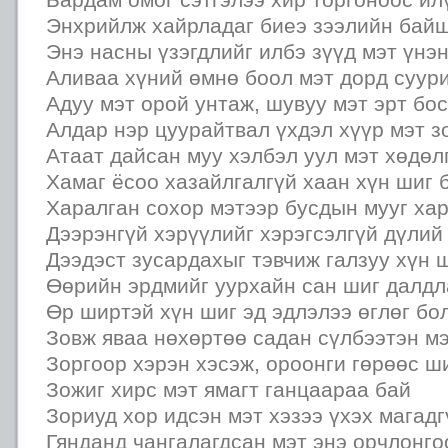
Энхрийлж хайрладаг биеэ зээлийн байш
Энэ насны үзэгдлийг илбэ зүүд мэт үнэ
Аливаа хүний өмнө боол мэт дорд суури
Адуу мэт орой унтаж, шувуу мэт эрт бо
Алдар нэр цуурайтвал үхдэл хүүр мэт з
Атаат дайсан муу хэлбэл уул мэт хөдөл
Хамаг ёсоо хазайлгалгүй хаан хүн шиг 
Харалган сохор мэтээр бусдын мууг хар
Дээрэнгүй хэрүүлийг хэрэгсэлгүй дүлий
Дээдэст зусардахыг тэвчиж галзуу хүн 
Өөрийн эрдмийг уурхайн сан шиг далдл
Өр ширтэй хүн шиг эд эдлэлээ өглөг бол
Зовж яваа нөхөртөө садан сүлбээтэн мэ
Зоргоор хэрэн хэсэж, ороонги гөрөөс ш
Зожиг хирс мэт ямагт ганцаараа бай
Зориуд хор идсэн мэт хэзээ үхэх магадг
Гянданд чангалагдсан мэт энэ орчлонго