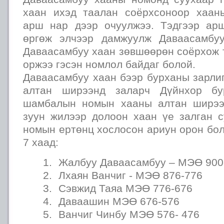
хаан ихэд таалан соёрхсоноор хаан
арш нар дээр очуулжээ. Тэдгээр ар
өргөж элчээр дамжуулж Даваасамбуу
Даваасамбуу хаан зөвшөөрөн соёрхож 
оржээ гэсэн номлол байдаг болой.
Даваасамбуу хаан бээр бурханы зарл
алтан ширээнд заларч Дүйнхор бу
шамбалын номын хааны алтан ширээг
зуун жилээр долоон хаан үе залган
номын ертөнц хослосон ариун орон бо
7 хаад:
Жалбуу Даваасамбуу – МЭӨ 900
Лхаян Ванчиг - МЭӨ 876-776
Сэвжид Таяа МЭӨ 776-676
Даваашин МЭӨ 676-576
Ванчиг Чинбу МЭӨ 576- 476