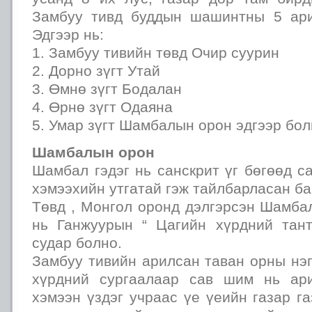
Замбуу тивд буддын шашинтны 5 ари
Эдгээр нь:
1. Замбуу тивийн төвд Очир суурин
2. Дорно зүгт Утай
3. Өмнө зүгт Бодалан
4. Өрнө зүгт Одаяна
5. Умар зүгт Шамбалын орон эдгээр бол
Шамбалын орон
Шамбал гэдэг нь санскрит үг бөгөөд с
хэмээхийн утгатай гэж тайлбарласан ба
Төвд , Монгол оронд дэлгэрсэн Шамба
нь Ганжуурын “ Цагийн хүрдний тан
судар болно.
Замбуу тивийн арилсан таван орны нэ
хүрдний сургаалаар сав шим нь ар
хэмээн үздэг учраас үе үеийн газар га