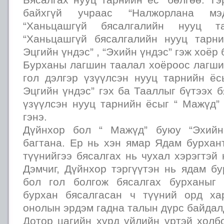
байхгүй учраас “Налжорлана м
“Ханьцашгүй бясалгалийн нууц т
“Ханьцашгүй бясалгалийн нууц тарн
Эцгийн үндэс” , “Эхийн үндэс” гэж хоёр 
Бурханы лагшин таалал хоёроос лагши
гол дэлгэр үзүүлсэн нууц тарнийн ёс
Эцгийн үндэс” гэх ба Тааллыг бүтээх б
үзүүлсэн нууц тарнийн ёсыг “ Мажүд”
гэнэ.
Дүйнхор бол “ Мажүд” буюу “Эхийн
багтана. Ер нь хэн ямар Ядам бурхан
түүнийгээ бясалгах нь чухал хэрэгтэй
Дэмчиг, Дүйнхор тэргүүтэн нь ядам б
бол гол болгож бясалгах бурханыг
бурхан бясалгасан ч түүний орд ха
онолын эрдэм гадна талын дүрс байдал
Дотор цагийн хүрд үйлийн үртэй холб