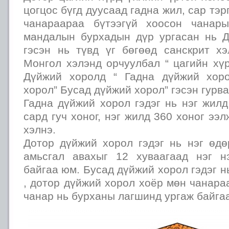
цогцос бүгд дуусаад гадна жил, сар тэр
чанараараа бүтээгүй хоосон чанар
мандалын бурхадын дүр ургасан нь 
гэсэн нь түвд үг бөгөөд санскрит хэ
Монгол хэлэнд орчуулбал “ цагийн хүр
Дүйжий хоролд “ Гадна дүйжий хоро
хорол” Бусад дүйжий хорол” гэсэн гурва
Гадна дүйжий хорол гэдэг нь нэг жилд
сард гуч хоног, нэг жилд 360 хоног ээ
хэлнэ.
Дотор дүйжий хорол гэдэг нь нэг өд
амьсгал авахыг 12 хуваагаад нэг н
байгаа юм. Бусад дүйжий хорол гэдэг н
, дотор дүйжий хорол хоёр мөн чанара
чанар нь бурханы лагшинд ургаж байгаа