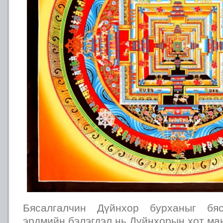
Бясалгалчин Дүйнхор бурханыг бяс
эрдмийн бэлэгдэл нь Дүйнхорын хот ма