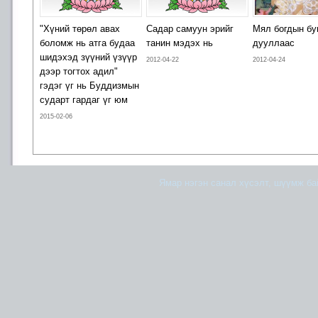
"Хүний төрөл авах
Садар самуун эрийг
Мял богдын бу
боломж нь атга будаа
танин мэдэх нь
дууллаас
шидэхэд зүүний үзүүр
2012-04-22
2012-04-24
дээр тогтох адил"
гэдэг үг нь Буддизмын
сударт гардаг үг юм
2015-02-06
Ямар нэгэн санал хүсэлт, шүүмж б