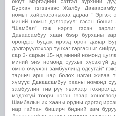
оюут мэргэдийн сэтгэл зүрхний дуу
Бурхан гэгээнээс Жалбу Даваасамб
номыг хайрласаныхаа дараа “ Эргэж 
миний номыг дэлгэрүүл” гэсэн бошиг 
“Шамбал” гэж нэрлэ гэсэн зарли
Даваасамбуу хаан бээр бурханы зар
орондоо буцаж ирээд орон даяар Бу
дэлгэрүүлэхээр тунхаг гаргасныг сийрү
сар 3- сарын 15- нд миний номонд цугл
миний энэ номонд суухыг хүсэхгүй д
өмнө өчүүхэн замбуулинд одсугай” гэжэ
тарнич арш нар болох нэгэн живаа т
хүмүүс Даваасамбуу хааны номонд суу
замбуулин тив рүү явахаар тохиролц
мэдэхгүй төөрч нэгэн газар хоноглоо
Шамбалын их хааны ордны дэргэд ирсэ
нар гайхан биширч бидний зам буру
Даваасамбуу хааны номонд суухаар 