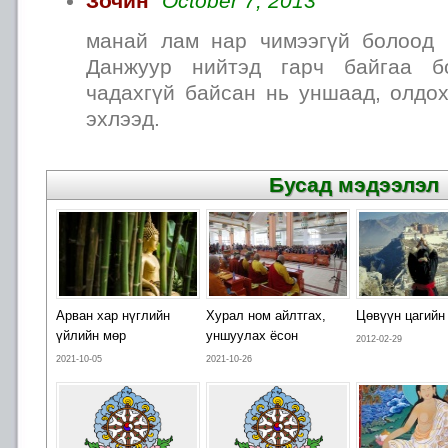
Зочин
October 7, 2013
манай лам нар чимээгүй болоод 
Данжуур нийтэд гарч байгаа б
чадахгүй байсан нь уншаад, олдох
эхлээд.
Бусад мэдээлэл
Арван хар нүглийн
Хурал ном айлтгах,
Цөвүүн цагийн
үйлийн мөр
уншуулах ёсон
2012-02-29
2021-10-05
2021-10-26