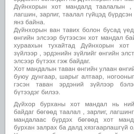
Дүйнхорын хот мандалд таалалын , 
лагшин, зарлиг, таалал гүйцэд бүрдсэн
янз байна.
Дүйнхорын ван тавих болон бусад үед
өнгийн элсээр бүтээсэн хот мандал ба
хураахын тухайтад Дүйнхорын хот 
зүйлээр , эрдэнийн зүйлийг өнгийн элс
элсээр бүтээх гэж байдаг.
Хот мандалын таван өнгийн улаан өнгий
буюу дунгаар, шарыг алтаар, ногооны
гэсэн таван эрдэний зүйлээр бэлэ
бүтээдэг билээ.
Дүйхор бурханы хот мандал нь ний
байдаг бөгөөд таалал , зарлиг, лагшин
мандалаас бүрдэх бөгөөд хот манд
бурхан залрах ба далд хязгаарлашгүй о