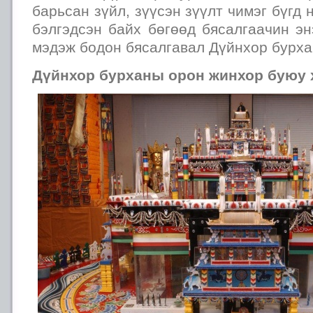
барьсан зүйл, зүүсэн зүүлт чимэг бүгд 
бэлгэдсэн байх бөгөөд бясалгаачин эн
мэдэж бодон бясалгавал Дүйнхор бурха
Дүйнхор бурханы орон жинхор буюу 