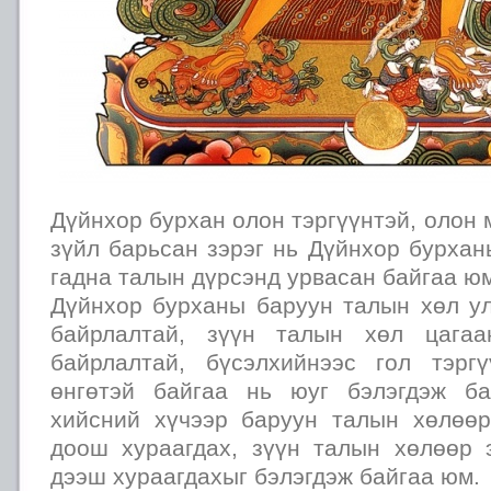
Дүйнхор бурхан олон тэргүүнтэй, олон 
зүйл барьсан зэрэг нь Дүйнхор бурха
гадна талын дүрсэнд урвасан байгаа ю
Дүйнхор бурханы баруун талын хөл ул
байрлалтай, зүүн талын хөл цагаа
байрлалтай, бүсэлхийнээс гол тэрг
өнгөтэй байгаа нь юуг бэлэгдэж ба
хийсний хүчээр баруун талын хөлөө
доош хураагдах, зүүн талын хөлөөр 
дээш хураагдахыг бэлэгдэж байгаа юм.