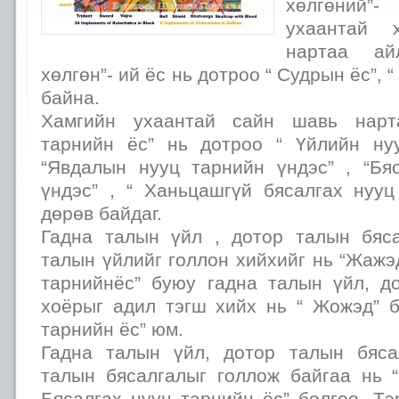
хөлгөний”
ухаантай 
нартаа ай
хөлгөн”- ий ёс нь дотроо “ Судрын ёс”, 
байна.
Хамгийн ухаантай сайн шавь нарт
тарнийн ёс” нь дотроо “ Үйлийн ну
“Явдалын нууц тарнийн үндэс” , “Бя
үндэс” , “ Ханьцашгүй бясалгах нууц
дөрөв байдаг.
Гадна талын үйл , дотор талын бяс
талын үйлийг голлон хийхийг нь “Жажэ
тарнийнёс” буюу гадна талын үйл, д
хоёрыг адил тэгш хийх нь “ Жожэд” 
тарнийн ёс” юм.
Гадна талын үйл, дотор талын бяса
талын бясалгалыг голлож байгаа нь 
Бясалгах нууц тарнийн ёс” бөлгөө. Т