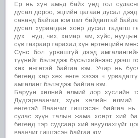
Ер нь хүн амьд байх үед гол судас
дусал дороо, эцгийн цагаан дусал дээд
саванд байгаа юм шиг байдалтай байдаг
дусал хураагдан хоёр дусал гадагш г
дух , нүд, чих, хамар, ам, хүйс, нууцы
сүв газраар гарахад хүн ертөнцийн мөнх
Сүнс бол урвашгүй дээд амгалангий
түүнийг бэлэгдэж бүсэлхийнээс дээш го
хөх өнгөтэй байгаа юм. Учир нь бус
бөгөөд хар хөх өнгө хэзээ ч урвадагг
амгаланг бэлэгдэж байгаа юм.
Баруун хөлний өлмий дор хүслийн т
Дүдгэрваанчиг, зүүн хөлийн өлмий
өнгөтэй Ваанчиг гишгэсэн байгаа н
судас зүүн талын жама хоёрт хий ба
бөгөөд тэр судсаар хий явуулахгүйг ц
ваанчиг гишгэсэн байгаа юм.