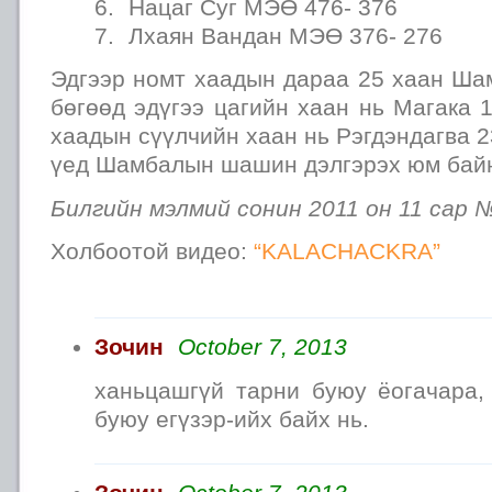
Нацаг Суг МЭӨ 476- 376
Лхаян Вандан МЭӨ 376- 276
Эдгээр номт хаадын дараа 25 хаан Ша
бөгөөд эдүгээ цагийн хаан нь Магака 
хаадын сүүлчийн хаан нь Рэгдэндагва 2
үед Шамбалын шашин дэлгэрэх юм бай
Билгийн мэлмий сонин 2011 он 11 сар 
Холбоотой видео:
“KALACHACKRA”
Зочин
October 7, 2013
ханьцашгүй тарни буюу ёогачара,
буюу егүзэр-ийх байх нь.