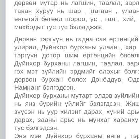
дөрвөн мутар нь лагшин, таалал, зар
таван хуруу нь шар , цагаан , улаан
өнгөтэй бөгөөд шороо, ус , гал , хий,
махбодыг тус тус бэлэгджээ.
Дөрвөн тэргүүн нь гадна сав ертөнци
улирал, Дүйнхор бурханы улаан , хар ,
тэргүүн дотор шим ертөнцийн бясал
Дүйнхор бурханы лагшин, таалал, зар
гэх мэт зүйлийн эрдмийг олохыг бэлг
дөрвөн бурхан болох Донёддүв, Одв
Намнанг бэлгэдсэн.
Дүйнхор бурханы мутарт элдэв зүйлий
нь янз бүрийн үйлийг бэлэгдсэн. Жи
зүүсэн нь уур хилэнг дарах, хүний ар
дарах, зааны арьс нь мунхаг харанху
тус бэлгэдсэн.
Энэ мэи Дүйнхор бурханы өнгө , тэр