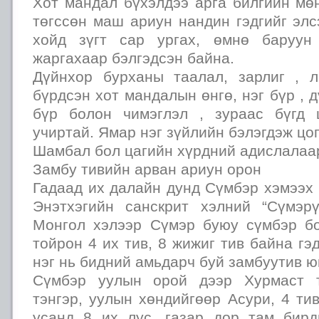
Хот мандал бүхэлдээ арга билгийн мө
төгссөн маш ариун нандин гэдгийг эл
хойд зүгт сар ургах, өмнө баруун
жаргахаар бэлгэдсэн байна.
Дүйнхор бурханы таалал, зарлиг , 
бүрдсэн хот мандалын өнгө, нэг бүр , дү
бүр болон чимэглэл , зураас бүгд 
учиртай. Ямар нэг зүйлийн бэлэгдэж цо
Шамбал бол цагийн хүрдний адислалаа
Замбу тивийн арван ариун орон
Гадаад их далайн дунд Сүмбэр хэмээх 
Энэтхэгийн санскрит хэлний “Сүмэр
Монгол хэлээр Сүмэр буюу сүмбэр б
тойрон 4 их тив, 8 жижиг тив байна гэ
нэг нь бидний амьдарч буй замбуутив ю
Сүмбэр уулын орой дээр Хурмаст т
тэнгэр, уулын хөндийгөөр Асури, 4 тив
усанд 8 их лус, газар дор там бир