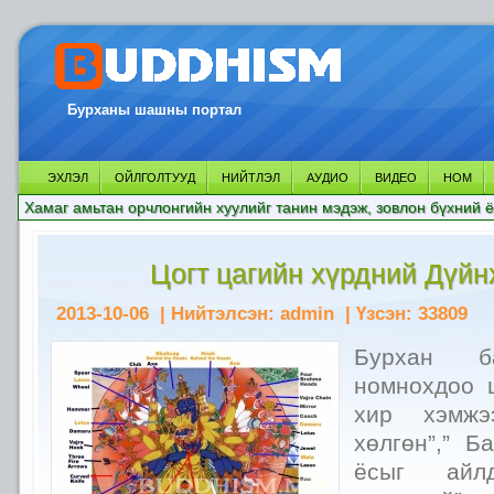
Бурханы шашны портал
ЭХЛЭЛ
ОЙЛГОЛТУУД
НИЙТЛЭЛ
АУДИО
ВИДЕО
НОМ
Хамаг амьтан орчлонгийн хуулийг танин мэдэж, зовлон бүхний ё
Цогт цагийн хүрдний Дүйн
2013-10-06
| Нийтэлсэн:
admin
| Үзсэн:
33809
Бурхан 
номнохдоо 
хир хэмжэ
хөлгөн”,” Б
ёсыг айл