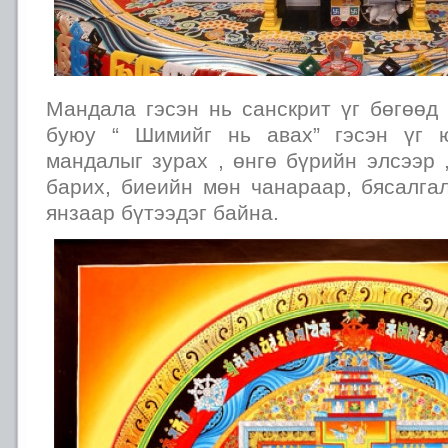
Мандала гэсэн нь санскрит үг бөгөөд
буюу “ Шимийг нь авах” гэсэн үг 
мандалыг зурах , өнгө бүрийн элсээр 
барих, биеийн мөн чанараар, бясалга
янзаар бүтээдэг байна.