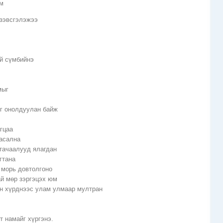
юм
 зэвсгэлэжээ
эй сүмбийнэ
мыг
ыг онолдуулан байж
гцаа
тасална
 тачаалууд ялагдан
гтана
 морь довтолгоно
ай мөр зэргэцэх юм
ын хүрднээс улам улмаар мултран
т намайг хүргэнэ.