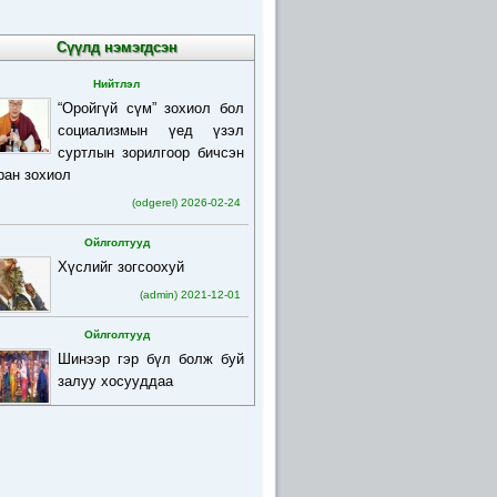
Сүүлд нэмэгдсэн
Нийтлэл
“Оройгүй сүм” зохиол бол
социализмын үед үзэл
суртлын зорилгоор бичсэн
ран зохиол
(odgerel) 2026-02-24
Ойлголтууд
Хүслийг зогсоохуй
(admin) 2021-12-01
Ойлголтууд
Шинээр гэр бүл болж буй
залуу хосууддаа
(admin) 2021-12-01
Ойлголтууд
Бурхан багшийн товч
намтар