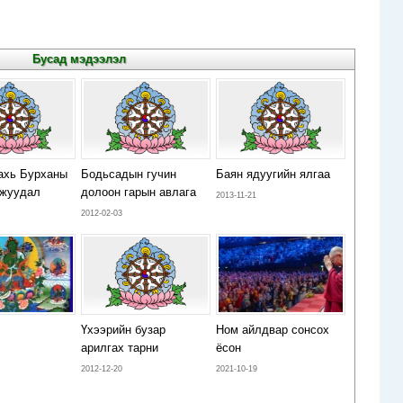
Бусад мэдээлэл
ахь Бурханы
Бодьсадын гучин
Баян ядуугийн ялгаа
жуудал
долоон гарын авлага
2013-11-21
2012-02-03
Үхээрийн бузар
Ном айлдвар сонсох
арилгах тарни
ёсон
2012-12-20
2021-10-19