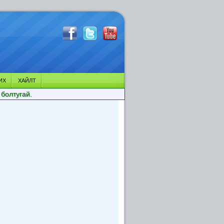
ИХ
ХАЙЛТ
 болтугай.