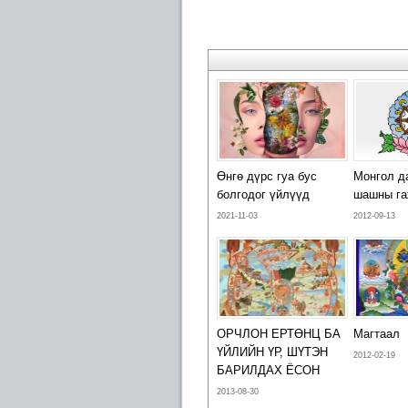
Өнгө дүрс гуа бус
Монгол д
болгодог үйлүүд
шашны га
2021-11-03
2012-09-13
ОРЧЛОН ЕРТӨНЦ БА
Магтаал
ҮЙЛИЙН ҮР, ШҮТЭН
2012-02-19
БАРИЛДАХ ЁСОН
2013-08-30