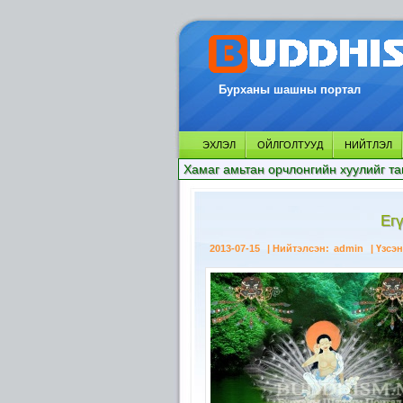
Бурханы шашны портал
ЭХЛЭЛ
ОЙЛГОЛТУУД
НИЙТЛЭЛ
Хамаг амьтан орчлонгийн хуулийг та
Ег
2013-07-15
| Нийтэлсэн:
admin
| Үзсэн