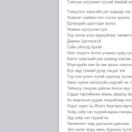
Тэвчээр хатуужил түүний бамбай 
Тэмүүлэл зоригийн урт жадаар тэр
Ухаалаг самбаа гэгч сэлэм зүүжээ
Ертөнцийн шалтгаан болох
Ухааны шулуухан сум
Уур хилэн үзэн ядахуйгаас чөлөөт
Дөрвөн Цаглашгүй
Сайн үйлсэд бүхий
Нэвт мэдэгч болох ухааны хурц су
Билэг мэргэний уян нуманд хөвлөн
Мэргэдийн зам ба зөв аргын хаалг
Бүх ард түмний дунд таьдаг юм
Тэр сум үнэнч хүний зүрхэнд тусма
Амин хувиа хичээхүйн үндсийг нь 
Тийнхүү ганцхан дайсан болох муу
Садан төрлийнхөн маань авралд ба
Аз жаргалын уудам хөндийгөөр энэ
Хэрэг зориг нь Ялагч Аватара нарт
Хойд хоёр ган туурайгаараа санср
Урд хоёр ган туурай нь
Чөлөөлөлт өөд урагшлан давхина
Энэ хөлөг морь минь бурханы хутаг