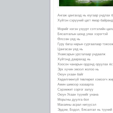
Ангаж цангахад нь юугаар ундлах 
Хүйтэн сэрүүний цагт ямар байранд
Морийг нэгэн үзүүрт сэтгэлийн цал
Бясалгалын шонд уяах хэрэгтэй
Өлссөн үед нь
Гуру багш нарын сургаалаар тэжээ
Цангасан үед нь
Ухамсарын урсгалаар ундаалж
Хүйтэнд даарахад нь
Хоосон чанарын ордонд оруулах ёс
Эрх хүчин эмээл жолоо нь
Оюун ухаан байг
Хөдөлгөөнгүй төвлөрөл хэмээгч жи
Амин шимээр хазаарла
Сэрэмжит соргог залуу
Оюун Ухаан түүнийг унана
Морьтны дуулга бол
Махаяны асрал нигүүсэл
Эрдэм, Бодол, Бясалгал нь түүний 