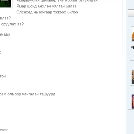
Ямаршуухан цалмаар энэ морийг бугуйлдан,
Ямар шонд бөхлөн уялтай билээ
Өлсөхөд нь юугаар тэжээх билээ
билээ?
 оруулах вэ?
амаар
у
ж
той
рэм олмоор чангалан ташуурд
хуяг