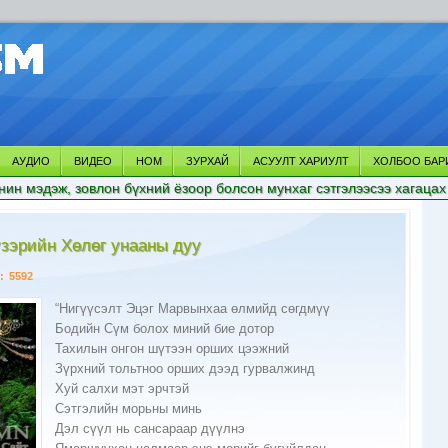
АУДИО
ВИДЕО
НОМ
ЗУРХАЙ
АСУУЛТ ХАРИУЛТ
ХОЛБОО БАР
нин мэдэж, зовлон бүхний ёзоор болсон мунхаг сэтгэлээсээ хагацах
үзэрийн Хөлөг унааны дуу
:
5592
“Нигүүсэлт Эцэг Марвынхаа өлмийд сөгдмүү
Бодийн Сүм болох миний бие дотор
Тахилын онгон шүтээн орших цээжний
Зүрхний тольтноо орших дээд гурвалжинд
Хуй салхи мэт эрчтэй
Сэтгэлийн морьны минь
Дэл сүүл нь сансараар дүүлнэ