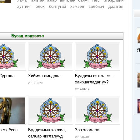
хамаг амьтан амар амгалан байж, төгс гэгээрлийн
хутгийг олох болтугай хэмээн залбирч даатгал
Бусад мэдээлэл
у
Сургаал
Хиймэл амьдрал
Буддизм сэтгэлгээг
хайрцагладаг уу?
2013-10-29
2012-01-17
ргэх ёсон
Буддизмын хөгжил,
Зөв хооллох
салбар чиглэлүүд
2015-02-04