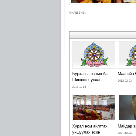
үйлдэнэ.
Бурханы шашин ба
Маанийн 
Шинжлэх ухаан
2012-02-03
2013-11-14
Хурал ном айлтгах,
Майдар э
уншуулах ёсон
2021-10-26