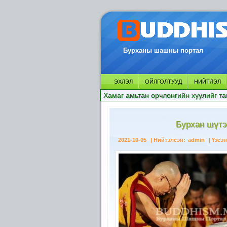
Бурханы шашны портал
ЭХЛЭЛ
ОЙЛГОЛТУУД
НИЙТЛЭЛ
Хамаг амьтан орчлонгийн хуулийг та
Бурхан шүтэ
2021-10-05
| Нийтэлсэн:
admin
| Үзсэн