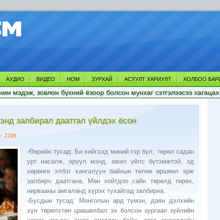
АУДИО
ВИДЕО
НОМ
ЗУРХАЙ
АСУУЛТ ХАРИУЛТ
ХОЛБОО БАР
нин мэдэж, зовлон бүхний ёзоор болсон мунхаг сэтгэлээсээ хагацах
энд залбирал даатгал үйлдэх ёсон
:
2720
-Өөрийн тусад: Би хийгээд миний гэр бүл, төрөл садан
урт насалж, эрүүл мэнд, ажил үйлс бүтэмжтэй, эд
хөрөнгө элбэг хангалуун байхын төлөө өршөөл эрж
залбирч даатгана. Мөн хойтдоо сайн төрөлд төрөх,
нирвааны амгаланд хүрэх тухайтад залбирна.
-Бусдын тусад: Монголын ард түмэн, даян дэлхийн
хүн төрөлхтөн цаашилбал эх болсон зургаан зүйлийн