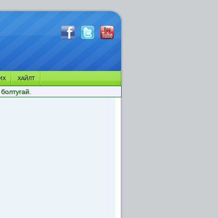
ИХ
ХАЙЛТ
 болтугай.