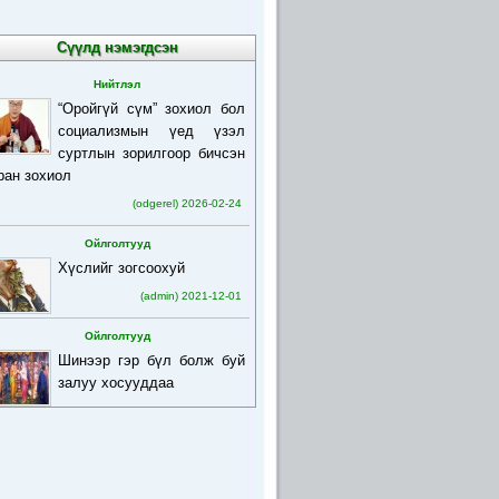
Сүүлд нэмэгдсэн
Нийтлэл
“Оройгүй сүм” зохиол бол
социализмын үед үзэл
суртлын зорилгоор бичсэн
ран зохиол
(odgerel) 2026-02-24
Ойлголтууд
Хүслийг зогсоохуй
(admin) 2021-12-01
Ойлголтууд
Шинээр гэр бүл болж буй
залуу хосууддаа
(admin) 2021-12-01
Ойлголтууд
Бурхан багшийн товч
намтар