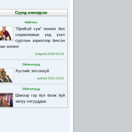
Сүүлд нэмэгдсэн
Нийтлэл
“Оройгүй сүм” зохиол бол
социализмын үед үзэл
суртлын зорилгоор бичсэн
ран зохиол
(odgerel) 2026-02-24
Ойлголтууд
Хүслийг зогсоохуй
(admin) 2021-12-01
Ойлголтууд
Шинээр гэр бүл болж буй
залуу хосууддаа
(admin) 2021-12-01
Ойлголтууд
Бурхан багшийн товч
намтар