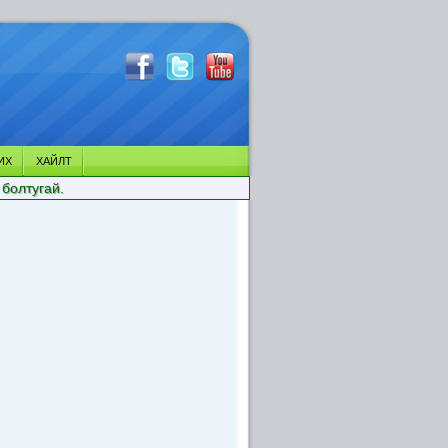
ИХ
ХАЙЛТ
 болтугай.