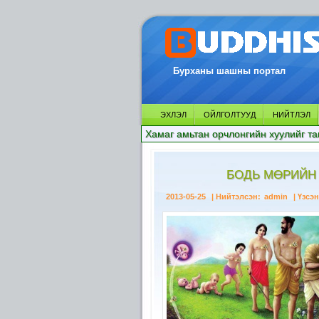
Бурханы шашны портал
ЭХЛЭЛ
ОЙЛГОЛТУУД
НИЙТЛЭЛ
Хамаг амьтан орчлонгийн хуулийг та
БОДЬ МӨРИЙН Г
2013-05-25
| Нийтэлсэн:
admin
| Үзсэн