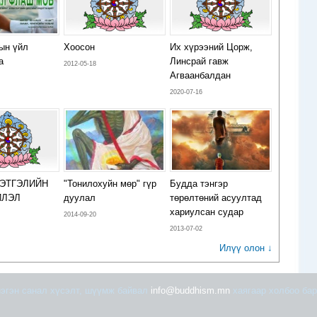
ын үйл
Хоосон
Их хүрээний Цорж,
а
Линсрай гавж
2012-05-18
Агваанбалдан
2020-07-16
СЭТГЭЛИЙН
"Тонилохуйн мөр" гүр
Будда тэнгэр
ЙЛЭЛ
дуулал
төрөлтөний асуултад
хариулсан судар
2014-09-20
2013-07-02
Илүү олон ↓
эгэн санал хүсэлт, шүүмж байвал
info@buddhism.mn
хаягаар холбоо бар