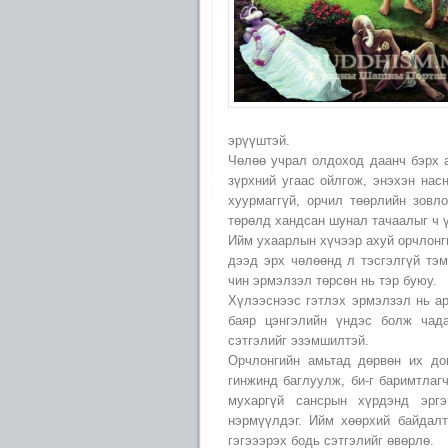
эрүүштэй.
Чөлөө учрал олдоход даанч бэрх а
зүрхний угаас ойлгож, энэхэн нас
хуурмаггүй, орчил төөрлийн зовл
төрөлд хандсан шунал тачаалыг ч ү
Ийм ухаарлын хүчээр ахуй орчлонги
дээд эрх чөлөөнд л тэсгэлгүй тэ
чин эрмэлзэл төрсөн нь тэр буюу.
Хүлээснээс гэтлэх эрмэлзэл нь ар
баяр цэнгэлийн үндэс болж чада
сэтгэлийг эзэмшилтэй.
Орчлонгийн амьтад дөрвөн их дог
гинжинд баглуулж, би-г баримтлаг
мухаргүй сансрын хүрдэнд эргэ
нэрмүүлдэг. Ийм хөөрхий байдалт
гэгэээрэх бодь сэтгэлийг өвөрлө.