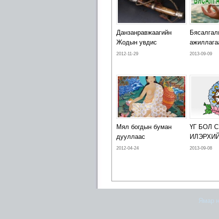
Данзанравжаагийн
Бясалгал
Жодын увдис
ажиллага
2012-11-29
2013-09-09
Мял богдын буман
ҮГ БОЛ 
дууллаас
ИЛЭРХИ
2012-04-24
2013-09-08
Ямар н