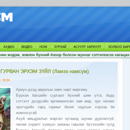
АУДИО
ВИДЕО
НОМ
ЗУРХАЙ
АСУУЛТ ХАРИУЛТ
ХОЛБОО БАР
нин мэдэж, зовлон бүхний ёзоор болсон мунхаг сэтгэлээсээ хагацах
УРВАН ЭРХЭМ ЗҮЙЛ (Ламзо намсүм)
:
8134
Ариун дээд авралын замч нарт мөргөмү.
Бурхан багшийн сургаал бүхний шим утга, бодь
сэтгэлт дээдсийн өргөмжилсөн зам мөр, эрх чөлөөг
эрэгчдийн гарц гармыг билиг чадлын хэрээр би
номлосугай.
Ахуй амьдралын жаргал зугаанд шунан дурлалгүй,
чөлөө учралт хүмүүн заяаны гавьяаг бүтээхийн тулд