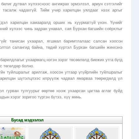
билиг дутвал хүлээснээс ангижрах эрмэлзэл, ариун сэтгэлийг
г тасалж чадахгүй. Тийм учир харилцан уялдааг нээх аргыг
гдэл харилцан хамааралд орших нь хуурмаггүй үнэн. Үүнийг
ээний хүлээс чинь задран унавал, сая Бурхан багшийн соёрхлыг
гүйг танисан ухаарал, ягшмал баримтлалаас салсан хоосон
олтол салангид байна, төдий хүртэл Бурхан багшийн жинхэнэ
барилдлагыг ухаармагц нэгэн зэрэг төсөөлөлд биежих утга бүгд
с төгөлдөр болно.
уйн туйлшралыг арилгаж, хоосон утгаар үгүйрлийн туйлшралыг
харилцан шүтэлцлээс илрүүлж чадвал ямарваа төөрөгдөлд үл
ол гурван тулгуурыг өөртөө нээж ухаарсан цагтаа аглаг буйд
дын хэрэг зоригоо түргэн бүтээ, хүү минь.
Бусад мэдээлэл