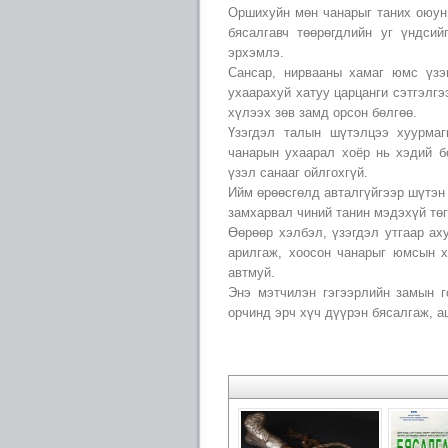
Оршихуйн мөн чанарыг таних оюун 
бясалгавч төөрөгдлийн уг үндсий
эрхэмлэ.
Сансар, нирвааны хамаг юмс үзэ
ухаарахуй хатуу царцанги сэтгэлг
хүлээх зөв замд орсон бөлгөө.
Үзэгдэл талын шүтэлцээ хуурмаг
чанарын ухаарал хоёр нь хэдий б
үзэл санааг ойлгохгүй.
Ийм өрөөсгөлд авталгүйгээр шүтэн 
замхарвал чиний танин мэдэхүй төг
Өөрөөр хэлбэл, үзэгдэл утгаар ах
арилгаж, хоосон чанарыг юмсын 
автмуй.
Энэ мэтчилэн гэгээрлийн замын г
орчинд эрч хүч дүүрэн бясалгаж, аш