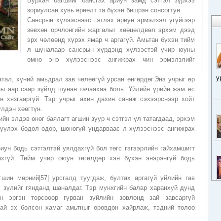
Бурхан багшийг баясгах ариун замд сэтгэл зүрхээ
зориулсан хувь ерөөлт та бүхэн бишрэн сонсогтун.
Сансрын хүлээснээс гэтлэх ариун эрмэлзэл үгүйгээр
зөвхөн орчлонгийн жаргалыг хөөцөлдвөл эрхэм дээд
эрх чөлөөнд хүрэх ямар ч аргагүй. Амьтан бүхэн тийм
л шуналаар сансрын хүрдэнд хүлээстэй учир юуны
өмнө энэ хүлээснээс ангижрах чин эрмэлзлийг
у
тал, хүний амьдрал зав чөлөөгүй урсан өнгөрдөг.Энэ учрыг өр
ны аар саар зүйлд шунан тачаахаа боль. Үйлийн үрийн жам ёс
он хязгааргүй. Тэр учрыг ахин дахин санаж сэхээрснээр хойт
лдэн хөөгтүн.
йн элдэв өнөг баялагт агшин зуур ч сэтгэл үл татагдаад, эрхэм
мүүлэх бодол өдөр, шөнөгүй ундарваас л хүлээснээс ангижрах
иун бодь сэтгэлтэй уялдахгүй бол төгс гэгээрлийн гайхамшигт
хгүй. Тийм учир оюун төгөлдөр хэн бүхэн энэрэнгүй бодь
шин мөрний|57| урсгалд туугдаж, бултах аргагүй үйлийн гав
ч зүлийг гянданд шаналдаг. Тэр мунхгийн балар харанхуй дунд
н эргэн төрсөөөр гурван зүйлийн зовлонд зай завсаргүй
ай эх болсон хамаг амьтныг өрөвдөн хайрлаж, тэдний төлөө