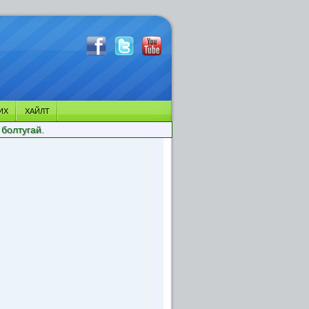
ИХ
ХАЙЛТ
 болтугай.