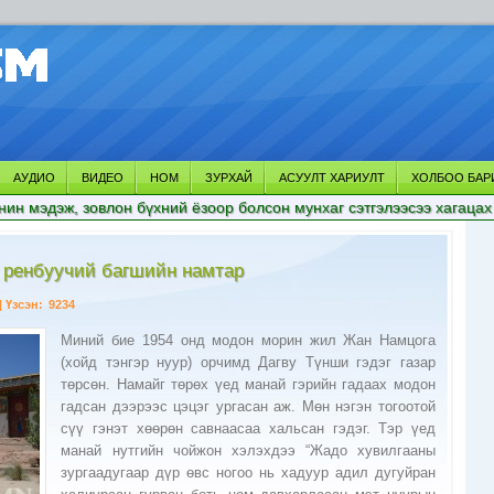
АУДИО
ВИДЕО
НОМ
ЗУРХАЙ
АСУУЛТ ХАРИУЛТ
ХОЛБОО БАР
нин мэдэж, зовлон бүхний ёзоор болсон мунхаг сэтгэлээсээ хагацах
 ренбуучий багшийн намтар
| Үзсэн:
9234
Миний бие 1954 онд модон морин жил Жан Намцога (хойд тэнгэр нуур) орчимд Дагву Түнши гэдэг газар төрсөн. Намайг төрөх үед манай гэрийн гадаах модон гадсан дээрээс цэцэг ургасан аж. Мөн нэгэн тогоотой сүү гэнэт хөөрөн савнаасаа хальсан гэдэг. Тэр үед манай нутгийн чойжон хэлэхдээ “Жадо хувилгааны зургаадугаар дүр өвс ногоо нь хадуур адил дугуйран халиурсан гурван боть ном давхарласан мэт нуурын эрэгт төржээ” гэж төлөг буулгасан ажээ. Арван гуравдугаар Далай ламын цаншав Лхавзүн ренбүүчи зургаадугаар дүрийн Жадо хувилгааныг тодруулахаар манай нутагт ирсэн гэдэг.Тэрбээр Лхасад эргэн очиж мэргэ төлөг болон эдгээр шинж тэмдэгийг айлтгаснаар арван дөрөвдүгээр Далай лам намайг Жадо хувилгааны зургаадугаар дүр эндүүрэггүй мөн хэмээн батламжилсан юм. Миний урд дүрийн Жадо хувилгаан Жамъянсанжай бээр арван долоо, арван наймаас илүү наслаагүй гэдэг. Тэрбээр нэгэн удаа бие нь тавгүйрхэн Жадо хийдээс гэр өөдөө морилон явах замд манай гэрийн ойролцоо морь нь газар хэвтжээ. Тэр үед тавдүгээр дүрийн Жадо хувилгаан энэ газрыг Түнши ( хувилгаан залрах газар ) хэмээн нэрлэ гэжээ. Тэгээд манай гэрт морилон цай зооглоод явах үед чанзов Галсанжанцан нэгэн зоос хадган дэр барьж өргөөд танд урт удаан наслахыг ерөөе гэхэд “чи надад нэгэн морь өргөсний дайтай би баярлалаа чамд хийддээ очоод хийдээ додомдох ажил их бий шүү “ хэмээн арван дөрвөн ширхэг чихэр тоолон тоолон өгсөн гэдэг. Тэр үед миний чанзов Галсанжанцан түүний сойвон байжээ. Тухайн үед чанзов Галсанжанцанд хийдийг додомдох хөрөнгө мөнгө байхгүй байсан бөгөөд ламын айлдсаныг нэг их ойшоогоогүй ч хожим тэрээр бүхий л ажлыг гардан гүйцэтгэжээ. Би морь жилд төрсөн бөгөөд мөн бид энэтхэг цагаачлан явахдаа хийдээсээ арван дөрвүүлээ явсныг лам зөгнөн айлдсан байсан гэдэг. Иймээс би 1954 оны морь жилд төрсөн нь тодорхой байдаг ч төрсөн өдөр сар нь тодорхойгүй бөгөөд албан бичигт арван нэгэн сарын арван есөн гэж бичигдсэн байдаг. 1957 оны намрын сар хүртэл бүтэн нэгэн жил Жадо хийдэд суугаад жилийн дараа буюу 1959 онд Жовжэ Тичэн ренбуучий, Сэню ренбүүчий, Зэба ренбүүчий, багш Лувсандэмбаа, чанзов Галсанжанцан нарын хамт тухайн цаг үеийн эрс өөрчлөлтйин улмаас Энэтхэг рүү дүрвэн гарсан юм. Бидэнтэй хамт бусад лам нарын бараа бологчид нийт ерэн хүн ачаа бараа ачсан морьдоо хөтлөн үзэсгэлэнтэй сайхан байгалиар зугаалж явсан мэт санагддаг юм. Тэр үед цагаачилж яваа хүмүүс газар тэнгэрээс өөр таних зүйлгүй уул усны сайхныг анзаарах ч сөхөөгүй хоол ундгүй амь зулбан зугтаж байсан цаг. Тийм л үед авралт Жовжэ Тичэн ренбүүчий багш маань илт мэдлээрээ бүхнийг болгоон шоо хаяж, радио сонсон бүхий л талаар биднийг удирдан явж байлаа. Би ч замдаа нилээд ном цээжилж түвд хэл бичгийн дүрэм, тэг жинхорт суралцан гурван сарын хугацаанд Жовжэ Тичэн ренбүүчийд шалгалт хүртэл өгч амжлаа. Багшийн адистэдийн хүчээр барцад саадгүйгээр хил даван Балбын Лхо Мустанд хүрэлцэн ирсэн юм. Лхо Мустанд ирээд нилээд хугацаанд тэнд оршин суухдаа багш Лувсандэмба, Жүмэ кэнсүр Галсаннамжол, Жовжэ Тичэн ренбүүчий, Лосалингийн Банан ренбүүчий нараар ном заалгадаг байв. Багш нар маань ялангуяа Жовжэ Тичэн ренбүүчий хожим намайг гэвш лхаарамба болоод Далай багшийн цаншав болно, монгол оронд шашин амьтны тусыг сайтар бүтээнэ гэж олонтоо айлддаг байсан ч тэр үед би зөвхөн өнөө маргаашийн тухай л боддог байж билээ.Ингээд 1960 оны өвөл Непалаас бүрмөсөн нүүж Энэтхэгийн Дарамсалагийн ойролцоох Далай хауст суурьшсан юм. 1964 онд Лхавав дүйчингийн өдөр Дээрхийн гэгээн арван дөрөвдүгээр Далай лам түүний хоёр ёнзон багшаас гэцүлийн санваар хүртсэн. Далай хаусд би Серагийн лам нартай хамт хэл бичиг зан үйлийн номонд суралцаж эхэлсэн юм. Мөн энэ үед Лондонгоос ирсэн Беди хэмээх хатагтай хувилгаан лам нарт зориулсан Кайлаш гэдэг сургуулийг байгуулсан бөгөөд тэрхүү сургуульд би англи хэл бичгийг бага сага суралцсан. Энэ сургуульд одоогийн Их Хөлгөний уламжлалыг хадгалах төвийн тэргүүн Сопа ренбүүчий, Намжал дацангийн хамба Түмдог зэрэг түвдийн сажэ, гэлүгба, гаржүдвийн ёсны жаран хувилгаан лам нар суралцаж байсан юм. Хамгийн бага нь би есөн настайдаа хоёр дахь элсэлт болон орж байсан юм. Гэвч би энэхүү сургуульд найман сараас илүү суугаагүй юм. Миний чанзов багш бээр тусгайлан багш аваад өөрийнхөө дэргэд 1971 он хүртэл намайг гэрийн сургалтаар хүмүүжүүлсэн. Эндээс Энэтхэгийн төв хэсэгт орших Бендарас гэдэг газар Сера хийдийн лам нарын хамт хэсэг хугацаанд суурьшсан. 1973 онд Гүн ухааны гурван том сургуулийн нэг болох Серажэ хийдэд шавилан сууж гүн ухааны номонд өөрийн оюуны цар хэмжээгээр хичээн их зарлигын таван ботииг 18 жил судлан суралцсан болно. 1974 оны 1 сарын 18 нд буюу Түвдийн аравдугаар сард Доржданд Ёнзон Лин ренбүүчигээс гэлонгийн санваар авсан. Тийнхүү Сера дацанд суралцаж байхдаа Хансүр Лувсанваанчүг, Хансүр Лувсанцэрэн хэмээх хоёр багшийг голлон шүтэж гүн ухааны олон номыг сонсож завсарт нямба бүтээл олонд шамдсан. Мөн хэл бичиг, дүрэм зүй тэргүүтэн Түвдийн уламжлалт бусад ухаанд ч суралцсан. 1991оны 1 сарын 24 нд гүн ухааны номыг дуусгаж гэвш лхаарамбын дамжааг тавиад Жүд дод дацанд элдэв зүйл дандарын бясалгал ба тарнын хоёр зэргийн бясалгал тэг жинхор, жинсрэг тэргүүтэн номыг нэгэн жил судалсан юм. Дээрхийн Гэгээн Далай ламтан, Лин ренбүүчий, Тэжан ренбүүчий, Бакула ренбүүчий, Доён ренбүүчи, Жүмэй кэнсүр Галсаннамжил, Лувсандэмба ,Банан ренбүүчи , Дэма Лочойзенбүүчий, Кирти цаншав ренбүүчий , Монгол гэвш Сэнгээ нар болвоос миний гэлүгвийн ёсны багш нар юм. Харин Түлшиг ренбүүчи, Камтүл ренбүүчий нар бол миний нямаавын ёсны, Жовжэ Тичэн ренбүүчи, Сажэгома ренбүүчи бол сажэвын ёсны, өмнөх дүрийн Гармава, Галон ренбүүчи нар болбоос гаржүдвын ёсны багш нар мөн болно. Бурханы шашны дөрвөн урсгалын тэргүүн лам нараас шашин номын үндэс дамжлагыг хүртэх явдлыг машид ховор чухаг эрдэнэ мэт үздэг ёс бий. Тиймээс би өөрийн бүх ариун дээд багш лам нартаа үргэлж залбирч явдаг даа. 1996 онд Жүдод дацанд дандарын ёсны номыг сайтар судалсаны баталгаа болгон дамжаа барьж номын хуримыг үүтгэн агримбын цол хэргэмийг хүртсэн болно. 1982 онд Ладак руу явж Бакула багшид мөн Бетүв хийдийн хуврагуудад Гүнрэгийн зан үйл, мутарлага зэргийг,1985 онд мөн Ладак орноо Гүнэрэгийн хот мандал өргөхийг зааж байсан юм. Дүлцон жинхарын үүднээс анх дэлгэрэнгүй ван айлдсан нь 1985 он юм. Миний бие 1986 онд Түвд рүү хоёр сарын хугацаагаар Лхасын Жову тэргүүтэй ариун нандин шүтээнд мөргөх мөн аавтайгаа уулзах гэсэн хоёр хэргээр явсан. Гэвч би аавтайгаа уулзаж чадаагүй юм. Хуучин Жадо хийдийнхээ туурин дээр очиж хожим шүтээн орон нь мандан бадрах хийгээд хөгжин цэцэглэхийн шүтэн барилдлага болгон жинсрэг өргөөд л ирсэн.Харин гэвш Сэнгээтэй уулзаад Дамдингийн номын аймгаас дутуу үлдсэн тайлбар, нарийвчлал зэрэг номуудыг гүйцээн хүртэж чадсан. Энэ номуудын хөтөлбөр эшлэл тайлбар зэргийг гүйцээн авсан нь машид ховор тохиох номын үйл болсон юм. Монголчууд лугаа тогтоосон барилдлага болбоос анх 1985 онд Монгол гэвш лхаарамба Сэнгээ ламаас Энэтхэгт ховордсон Дамдин бурхны хөтөлбөр эшлэл тэргүүтнийг сонсоноос эхлэлтэй. Хожим 1991 оны 11 сард Монголын бурхан шашинтны төв Гандантэгчэнлин хийдийн хамба лам Дамдинсүрэн гуай Монгол оронд бурхан шашин шүтэх эрх чөлөөний нөхцөл байдал улам сайжирч, бурхан шашныг судлах суралцах хүмүүн ихэд олон болсон тул судар тарнийн номын эрх, эш хөтөлбөр цар гүйцэд нэгэн багш хэрэгтэй хэмээн урилга илгээжээ. Ингээд Дээрхийн Гэгээн арван дүгээр Далай багшийн зарлиг мөн тухайн үед элчин сайд байсан Бакула багшийн хүсэлтээр миний бие өөрийн туслах Түвдэндашийн хамт Гандантэгчэнлин хийдэд багшаар ирсэн. Өндөр Гэгээн Занабазарын нэрэмжит Шашны их сургуулийн оюутнууд Гандантэгчэнлин хийдийн лам хуврагуд тэргүүтэй монголын лам хуврагуудад цанид чойрын ном заахын зэрэгцээ Бакула ренбүүчи багшаас олон номын эрх авшиг, хөтөлбөр зэргийг хүртэн бүтээл бясалгалыг хийсэн. Мөн Дундговь аймгийн баруун чойрын Самданжавдойлин хийдэд хамба Самдандагваас Жанжаа Агваанчойнзингийн айлдсан Доржпэрэнвийн лүнг гүйцэд сонссон. Тэрхүү ном нь Энэтхэг Түвд Монголд нэн ховордсон номын дамжлага байсан юм. Би монголд явахын өмнө монгол дахь ажил үйлсээ даатган Юүдоймаа хэмээх чойжингоос асуух үед тэрээр “ажил үйлс машид сайн болох юм харин Махагал бурхны бүтээл бясалгалыг хорин нэг хоног хийгээрэй “ гэж айлдсан нь хожим Монголд Махагал бурханы сор залах үед 21 хоногийн бясалгал бүтээл хийх болсонтой давхацсан нь сонин гайхамшигтай зүйл болсон юм. Махагал бурханы бүтээл бясалгал нь долоо хоногийн турш хурал хурж хорин нэг хоног бүтээл бясалгал хийж Жинсрэг өргөн, сор залсан нь урьдын шашны уламжлал ёсыг сэргээсэн сайхан үйл болсон юм. 1992 онд Ламрим дацангийн 12 ламд Гүнэрэгийн авшиг өгөн, уншлага урилга мутарлага тэргүүтнийг зааж нямба бүтээлийг ч дагуулан бие сэтгэлийн хичээлийг шамдан сайн үйлийн үрийг олохыг ч ерөөсөн.1993 онд Бакула ренбүүчи багшийн хүсэлтээр түүний Улаанбаатар хотноо байгуулсан шашны сургуульд 8 сар багшилсан юм. Миний бие 1995оны 7 сард Далай багш Монголд морилон Цагийн хүрдны их авшиг айлдах үед Жинхорын хот мандалыг хураах, уул усанд өргөх тэргүүтэй ажлыг бие даан гүйцэтгэсэн. Далай багшийг морилсоны дараагаар арван дөрөв хоногийн хугацаанд Далай багшийн орчуулагч Лхагдорын хамт Эрдэнэт, Дархан, Улаанбаатарын их дээд сургуулиудын оюутнуудад бурхан шашны тухай лекц уншиж билээ. 1997 оноос Дээрхийн Гэгээн Далай ламын дэргэдэх Намжал дацангийн хамбын ширээнд залагдсанаар Далай багшийн айлдах ном сүнчой,судар тарнийн сургалт, жилийн туршид явагдах гүрэм шавдан зэргийн бэлтгэл бүтээл бүхнийг долоон жилийн хугацаанд хичээн гүйцэтгэсэн болно. Энэ хугацаанд Граз, Торонто, Ганток, Ширигүри зэрэгт Далай багшийн айлдсан нийт долоон удаагийн Дүйнхорын их авшигт голлон оролцсон юм. 2002 онд Өмнөд Энэтхэгт Гандан Жанзэ дацанд Дээрхийн Гэгээн Далай Багш Богд Зонховын Их тарнын мөрийн зэргийг айлдахад Дамцаг сүнчой,Намнан онжан, Доорин, Сандуйн вангийн үеийн уншлага зан үйлийг хариуцан явуулж билээ. Налжор жүдвийн гол ном болох Доорингийн чогын бүрэн зохиолыг эмхэтгэн гаргасан. 2004 онд Намжал дацангийн хамба ламын албыг өгснөөс хойш Энэтхэг болон гадаадад бурханы шашны төвүүдэд уригдаж эхэлсэн. Австрали, Америк, Австри,