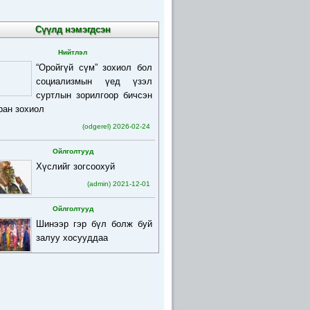
Сүүлд нэмэгдсэн
Нийтлэл
“Оройгүй сүм” зохиол бол
социализмын үед үзэл
суртлын зорилгоор бичсэн
ран зохиол
(odgerel) 2026-02-24
Ойлголтууд
Хүслийг зогсоохуй
(admin) 2021-12-01
Ойлголтууд
Шинээр гэр бүл болж буй
залуу хосууддаа
(admin) 2021-12-01
Ойлголтууд
Бурхан багшийн товч
намтар