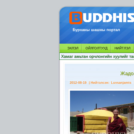
Бурханы шашны портал
ЭХЛЭЛ
ОЙЛГОЛТУУД
НИЙТЛЭЛ
Хамаг амьтан орчлонгийн хуулийг та
Жадо
2012-08-19
| Нийтэлсэн:
Luvsanjamts