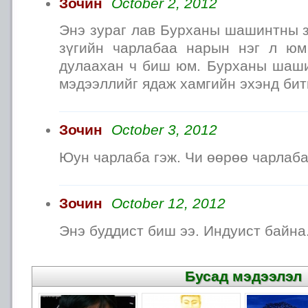
Зочин
October 2, 2012
Энэ зураг лав Бурханы шашинтны з
зүгийн чарлабаа нарын нэг л юм
дулаахан ч биш юм. Бурханы шаши
мэдээллийг ядаж хамгийн эхэнд бит
Зочин
October 3, 2012
Юун чарлаба гэж. Чи өөрөө чарлаба
Зочин
October 12, 2012
Энэ буддист биш ээ. Индуист байна
Бусад мэдээлэл