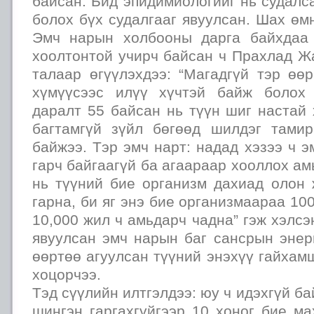
байсан. Бид эпидимиологийг нь судалс
болох бүх судалгааг явуулсан. Шах ө
Эмч нарын холбооны дарга байхдаа 
хоолтонтой учирч байсан ч Прахлад Ж
талаар өгүүлэхдээ: “Магадгүй тэр өө
хүмүүсээс илүү хүчтэй байж болох 
даралт 55 байсан нь түүн шиг настай
багтамгүй зүйл бөгөөд шилдэг тами
байжээ. Тэр эмч нарт: надад хэзээ ч э
гарч байгаагүй ба агаараар хооллох ам
нь түүний бие организм дахиад олон 
гарна, би яг энэ бие организмаараа 10
10,000 жил ч амьдарч чадна” гэж хэлсэ
явуулсан эмч нарын баг сансрын энер
өөртөө агуулсан түүний энэхүү гайхам
хоцорчээ.
Тэд сүүлийн илтгэлдээ: юу ч идэхгүй ба
шингэн гаргахгүйгээр 10 хоног бие м