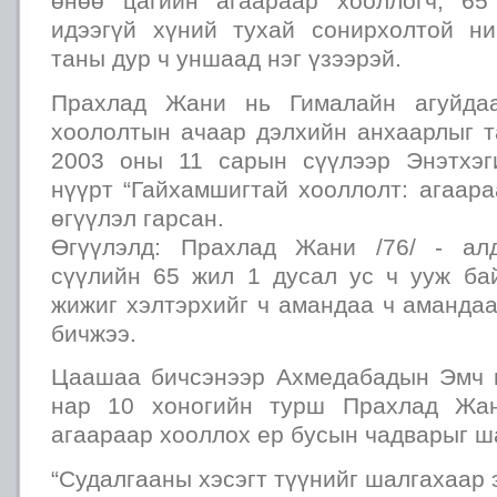
өнөө цагийн агаараар хооллогч, 6
идээгүй хүний тухай сонирхолтой ни
таны дур ч уншаад нэг үзээрэй.
Прахлад Жани нь Гималайн агуйда
хоололтын ачаар дэлхийн анхаарлыг т
2003 оны 11 сарын сүүлээр Энэтхэг
нүүрт “Гайхамшигтай хооллолт: агаар
өгүүлэл гарсан.
Өгүүлэлд: Прахлад Жани /76/ - ал
сүүлийн 65 жил 1 дусал ус ч ууж ба
жижиг хэлтэрхийг ч амандаа ч амандаа
бичжээ.
Цаашаа бичсэнээр Ахмедабадын Эмч 
нар 10 хоногийн турш Прахлад Жан
агаараар хооллох ер бусын чадварыг ш
“Судалгааны хэсэгт түүнийг шалгахаар 