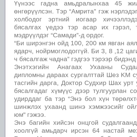
Үүнээс гадна амьдралынхаа 45 жи
өнгөрүүлсэн. Тэр “Амрита” гэж нэрлэдэ
холбодог эртний иогаар хичээллэд
бясалгах үедээ тэр асар их гэрэл,
мэдрүүлдэг “Самади”-д ордог.
“Би ширэнгэн ойд 100, 200 км явган аял
ядарч, нойрмоглодоггүй. Би 3, 8 ,12 ца
ч бясалгаж чадна” гэдгээ тэрээр бидэнд
Энэтхэгийн Анагаах Ухааны Суда
дипломны дараах сургалттай Шез KM с
тасгийн дарга, Доктор Судхир Шах урт
бясалгадаг хүмүүс дээр тулгуурлан с
удирддаг ба тэр “Энэ бол хүн төрөлх
шинжлэх ухаанд шинэ хэмжээсийг ойл
юм" гэжээ.
Энэ багийн хийсэн онцгой судалгаан
хоолгүй амьдарч ирсэн 64 настай м