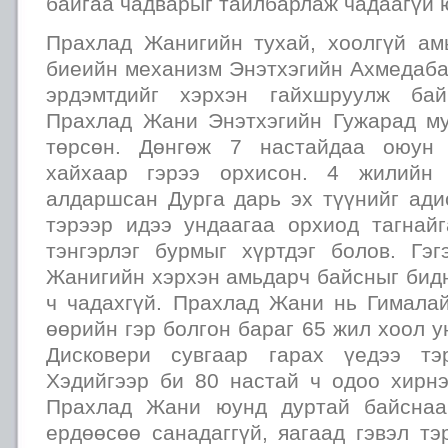
байгаа чадварыг тайлбарлаж чадаагүй 
Прахлад Жанигийн тухай, хоолгүй ам
биеийн механизм Энэтхэгийн Ахмедаба
эрдэмтдийг хэрхэн гайхшруулж бай
Прахлад Жани Энэтхэгийн Гужарад м
төрсөн. Дөнгөж 7 настайдаа оюун 
хайхаар гэрээ орхисон. 4 жилийн
алдаршсан Дурга дарь эх түүнийг ади
тэрээр идээ ундаагаа орхиод тагнай
тэнгэрлэг бурмыг хүртдэг болов. Гэ
Жанигийн хэрхэн амьдарч байсныг бид
ч чадахгүй. Прахлад Жани нь Гималай
өөрийн гэр болгон бараг 65 жил хоол у
Дисковери сувгаар гарах үедээ тэ
Хэдийгээр би 80 настай ч одоо хирнэ
Прахлад Жани юунд дуртай байснаа
ердөөсөө санадаггүй, яагаад гэвэл тэ