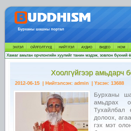
Бурханы шашны портал
ЭХЛЭЛ
ОЙЛГОЛТУУД
НИЙТЛЭЛ
АУДИО
ВИДЕО
НОМ
Хамаг амьтан орчлонгийн хуулийг танин мэдэж, зовлон бүхний ё
Хоолгүйгээр амьдарч б
2012-06-15
| Нийтэлсэн:
admin
| Үзсэн:
13688
Бурханы ша
амьдрах о
Тухайлбал 
долоох, ага
гэх мэт оло