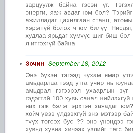
зарцуулж байна гэсэн үг. Тэгэх
энерги, яаж авдаг юм бол? Тэрийг
ажилладаг цахилгаан станц, атомы
хэрэггүй болох ч юм билүү. Нисдэг
худлаа ярьдаг хүмүүс шиг биш бол 
л итгэхгүй байна.
Зочин
September 18, 2012
Энэ бүхэн тэгээд чухам ямар ут
амьдарлаа гээд утга учир нь юунд
амьдрал гэгээрэл ухаарлын зүг
гэдэгтэй 100 хувь санал нийлэхгүй
яах гэж бэлэг эрхтэн заяадаг юм?
хойч үеээ үлдээхгүй энэ мэтээр ба
түүх төгсөх бус ?? энэ үнэндээ г
хувьд хувиа хичээх үзлийг төгс би