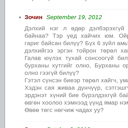
Зочин
September 19, 2012
Дэлхий нэг л өдөр дэлбэрэхгүй 
байнаа? Тэр үед хайчих юм. Ой
гариг байсан билүү? Бүх 6 зүйл ам
дэлхийгээ эргэн тойрон төрөл х
Галав юүлэх тухай сонсоогүй би
бурханы хутгийг олно, Бурханы о
олно гээгүй билүү?
Гэтэл сүнсэн биеэр төрөл хайгч, ум
Хэдэн сая живаа дүнчүүр, сэтгэшг
эрдэнэт хүний бие бүрэлдэхгүй ба
өвгөн хоолоо хэмнээд үүнд ямар нэ
Өвөө төгс нөгчиж чадах уу?