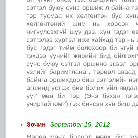
сэтгэл буюу сүнс оршиж л байна гэ
тэр тусмаа их хөлгөнтөн бус хүн
хөлгөнтөний шим нь хоосон 
нигүүлсэхгүй шүү дээ. хүн гэдэг ө
сэтгэлээ хүртэл ирж хайхад тэр нь
бус гэдэг тийм болохоор би үгүй 
гэхдээ үүнийг жирийн бид ойлгохг
сүнс буюу сэтгэл оршино эсвэл ор
үзлийг баримтлана . төрөөл аваад 
байнга оршихдоо биш сэтгэлийн нэ
агшинд устаж бие болох үйл явдал
уу? мөн би тэр (Энэ бүхэн тэгэ
учиртай юм?) гэж бичсэн хүн биш д
Зочин
September 19, 2012
Өөрөө мөнх болоод мөнх бус зүй