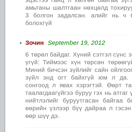
амьтаны шалтгаан нөхцөлд тохируу
3 болгон задалсан. алийг нь ч 
болохгүй
Зочин
September 19, 2012
6 төрөл байдаг. Хүний сэтгэл сүнс э
үгүй: Тиймээс хүн төрсөн төрөөгү
Миний бичсэн зүйлийг сайн ойлгоо
зүйл энд огт байхгүй юм л да.
сонгоод л явах хэрэгтэй. Өөрт та
таалагдаагүйгээ буруу гэх нь атгаг
нийтлэлийг буруутгасан байгаа 
өөрийн үзлээр бүү дайраа л гэсэн
өөр шүү дэ.