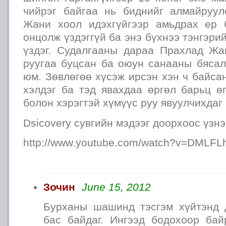
чийрэг байгаа нь биднийг алмайруул
Жани хоол идэхгүйгээр амьдрах ер 
онцолж үздэггүй ба энэ бүхнээ тэнгэри
үздэг. Судалгааны дараа Прахлад Жа
руугаа буцсан ба оюун санааны бясал
юм. Зөвлөгөө хүсэж ирсэн хэн ч байсан
хэлдэг ба тэд явахдаа өргөл барьц ө
болон хэрэгтэй хүмүүс руу явуулчихдаг
Dsicovery сувгийн мэдээг доорхоос үзнэ
http://www.youtube.com/watch?v=DMLF
Зочин
June 15, 2012
Бурханы шашинд тэсгэм хүйтэнд 
бас байдаг. Ингээд бодохоор бай