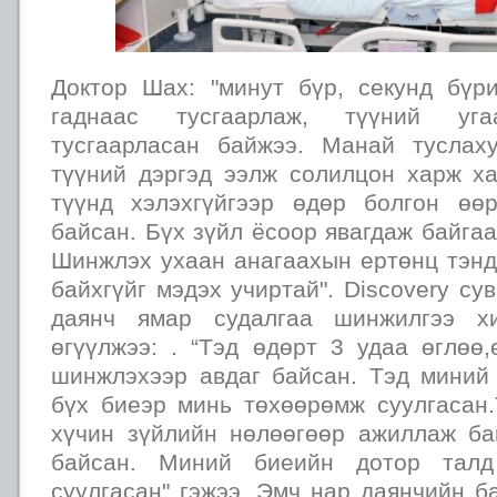
Доктор Шах: "минут бүр, секунд бүри
гаднаас тусгаарлаж, түүний уг
тусгаарласан байжээ. Манай туслах
түүний дэргэд ээлж солилцон харж х
түүнд хэлэхгүйгээр өдөр болгон өө
байсан. Бүх зүйл ёсоор явагдаж байгаа
Шинжлэх ухаан анагаахын ертөнц тэнд
байхгүйг мэдэх учиртай". Discovery су
даянч ямар судалгаа шинжилгээ хи
өгүүлжээ: . “Тэд өдөрт 3 удаа өглөө
шинжлэхээр авдаг байсан. Тэд миний 
бүх биеэр минь төхөөрөмж суулгасан
хүчин зүйлийн нөлөөгөөр ажиллаж ба
байсан. Миний биеийн дотор талд
суулгасан" гэжээ. Эмч нар даянчийн 