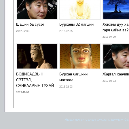
Шашин ба сүсэг
Бурханы 32 лагшин
Хонхны дуу ха
гарч байна вэ?
2012-02-03
2012-02-25
2013-07-09
БОДИСАДВЫН
Бурхан багшийн
Жаргал хаачив
СЭТГЭЛ,
магтаал
2012-02-03
САНВААРЫН ТУХАЙ
2012-02-03
2013-11-07
Ямар нэгэн санал хүсэлт, шүүмж б