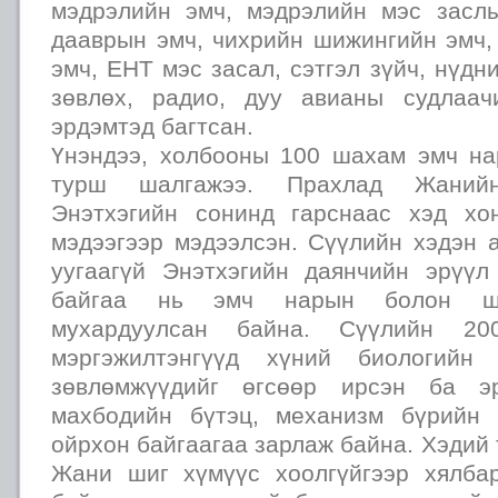
мэдрэлийн эмч, мэдрэлийн мэс засл
дааврын эмч, чихрийн шижингийн эмч,
эмч, ЕНТ мэс засал, сэтгэл зүйч, нүдн
зөвлөх, радио, дуу авианы судлаа
эрдэмтэд багтсан.
Үнэндээ, холбооны 100 шахам эмч н
турш шалгажээ. Прахлад Жаний
Энэтхэгийн сонинд гарснаас хэд хо
мэдээгээр мэдээлсэн. Сүүлийн хэдэн 
уугаагүй Энэтхэгийн даянчийн эрүү
байгаа нь эмч нарын болон ши
мухардуулсан байна. Сүүлийн 20
мэргэжилтэнгүүд хүний биологий
зөвлөмжүүдийг өгсөөр ирсэн ба э
махбодийн бүтэц, механизм бүрийн 
ойрхон байгаагаа зарлаж байна. Хэдий
Жани шиг хүмүүс хоолгүйгээр хялба