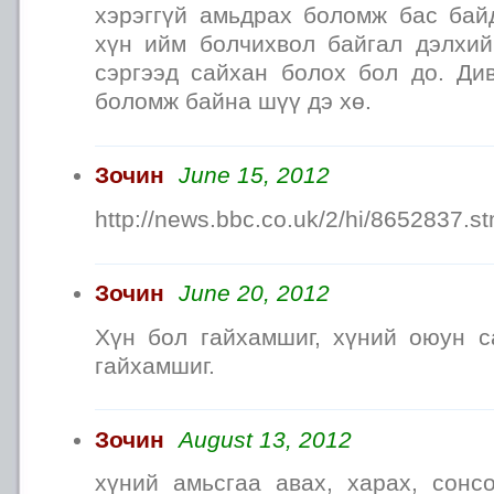
хэрэггүй амьдрах боломж бас бай
хүн ийм болчихвол байгал дэлхи
сэргээд сайхан болох бол до. Ди
боломж байна шүү дэ хө.
Зочин
June 15, 2012
http://news.bbc.co.uk/2/hi/8652837.s
Зочин
June 20, 2012
Хүн бол гайхамшиг, хүний оюун с
гайхамшиг.
Зочин
August 13, 2012
хүний амьсгаа авах, харах, сонсо