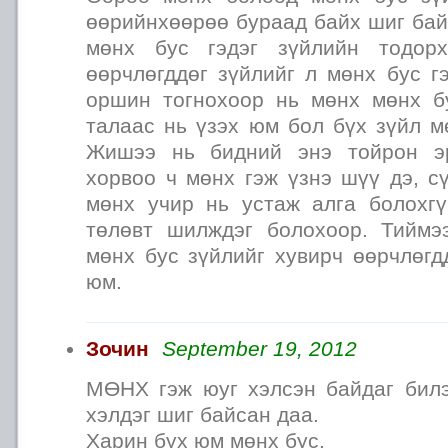
өөрийнхөөрөө бураад байх шиг ба
мөнх бус гэдэг зүйлийн тодор
өөрчлөгддөг зүйлийг л мөнх бус г
оршин тогнохоор нь мөнх мөнх бу
талаас нь үзэх юм бол бүх зүйл м
Жишээ нь бидний энэ тойрон э
хорвоо ч мөнх гэж үзнэ шүү дэ, с
мөнх учир нь устаж алга болохгү
төлөвт шилждэг болохоор. Тийм
мөнх бус зүйлийг хувирч өөрчлөгд
юм.
Зочин
September 19, 2012
МӨНХ гэж юуг хэлсэн байдаг бил
хэлдэг шиг байсан даа.
Харин бүх юм мөнх бус.