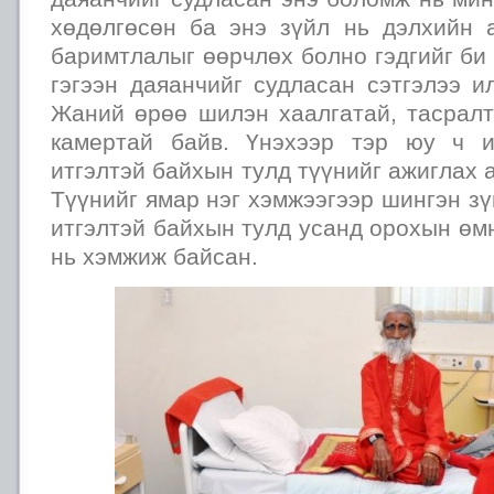
хөдөлгөсөн ба энэ зүйл нь дэлхийн 
баримтлалыг өөрчлөх болно гэдгийг би
гэгээн даяанчийг судласан сэтгэлээ 
Жаний өрөө шилэн хаалгатай, тасралт
камертай байв. Үнэхээр тэр юу ч и
итгэлтэй байхын тулд түүнийг ажиглах 
Түүнийг ямар нэг хэмжээгээр шингэн зү
итгэлтэй байхын тулд усанд орохын өмн
нь хэмжиж байсан.