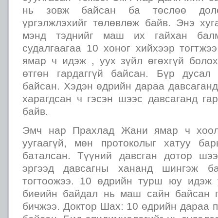
нь зовж байсан ба төслөө дол
үргэлжлэхийг төлөвлөж байв. Энэ хуг
мэнд тэднийг маш их гайхан балм
судалгаагаа 10 хоног хийхээр тогтжэ
ямар ч идэж , уух зүйл өгөхгүй боло
өтгөн гардаггүй байсан. Бүр дусал
байсан. Хэдэн өдрийн дараа давсаган
харагдсан ч гэсэн шээс давсаганд га
байв.
Эмч нар Прахлад Жани ямар ч хоол
уугаагүй, мөн протоколыг хатуу ба
баталсан. Түүний давсган дотор шэ
эргээд давсагны хананд шингэж ба
тогтоожээ. 10 өдрийн турш юу идэж 
биеийн байдал нь маш сайн байсан 
бичжээ. Доктор Шах: 10 өдрийн дараа 