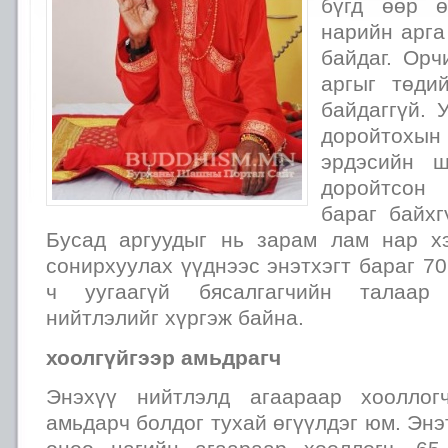
бүгд өөр ө
нарийн арга
байдаг. Орч
аргыг төди
байдаггүй. 
доройтохын
эрдэсийн 
доройтсон
бараг байхг
Бусад аргуудыг нь зарам лам нар хэ
сонирхуулах үүднээс энэтхэгт бараг 70
ч уугаагүй бясалгагчийн талаар
нийтлэлийг хүргэж байна.
хоолгүйгээр амьдрагч
Энэхүү нийтлэлд агаараар хооллог
амьдарч болдог тухай өгүүлдэг юм. Энэ