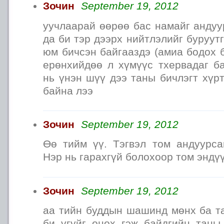
Зочин
September 19, 2012
уучлаарай өөрөө бас намайг андуу
да би тэр дээрх нийтлэлийг буруут
юм бичсэн байгааздэ (амиа бодох б
ерөнхийдөө л хүмүүс тхервадаг б
нь үнэн шүү дээ таны бичлэгт хүр
байна лээ
Зочин
September 19, 2012
Өө тийм үү. Тэгвэл том андуурса
Нэр нь гарахгүй болохоор том эндү
Зочин
September 19, 2012
аа тийн буддын шашинд мөнх ба та
би үгүйг онох гэж байдгийн таны