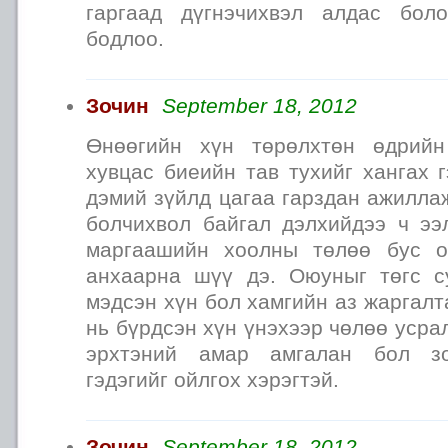
гаргаад дүгнэчихвэл алдас бол
бодлоо.
Зочин
September 18, 2012
Өнөөгийн хүн төрөлхтөн өдрий
хувцас биеийн тав тухийг хангах 
дэмий зүйлд цагаа гарздан ажилла
болчихвол байгал дэлхийдээ ч ээ
маргаашийн хоолны төлөө бус 
анхаарна шүү дэ. Оюуныг төгс с
мэдсэн хүн бол хамгийн аз жаргалт
нь бүрдсэн хүн үнэхээр чөлөө усра
эрхтэний амар амгалан бол зо
гэдэгийг ойлгох хэрэгтэй.
Зочин
September 18, 2012