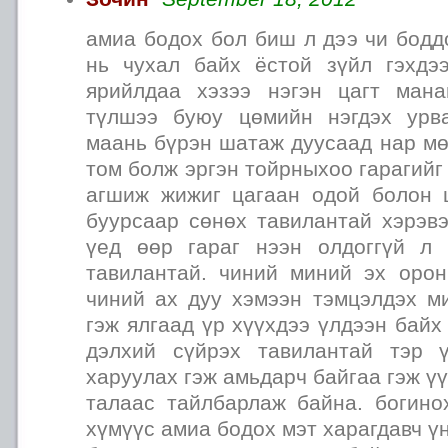
амиа бодох бол биш л дээ чи бодд
нь чухал байх ёстой зүйл гэхдэ
ярийлдаа хэзээ нэгэн цагт ман
түлшээ буюу цөмийн нэгдэх урв
маань бүрэн шатаж дуусаад нар м
том болж эргэн тойрныхоо гарагийг
агшиж жижиг цагаан одой болон 
буурсаар сөнөх тавилантай хэрэвэ
үед өөр гараг нээн олдоггүй л
тавилантай. чиний миний эх оро
чиний ах дуу хэмээн тэмцэлдэх м
гэж ялгаад үр хүүхдээ үлдээн байх
дэлхий сүйрэх тавилантай тэр 
харуулах гэж амьдарч байгаа гэж ү
талаас тайлбарлаж байна. богино
хүмүүс амиа бодох мэт харагдавч ү