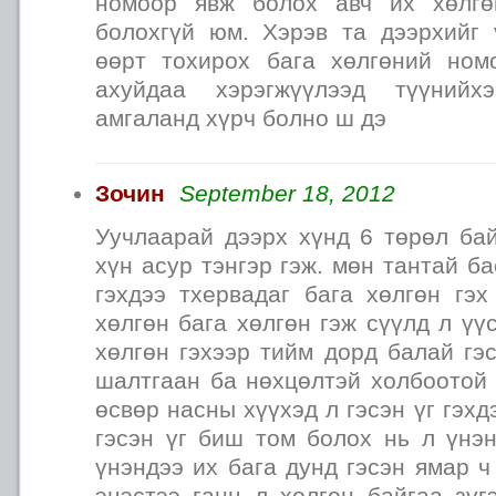
номоор явж болох авч их хөлгө
болохгүй юм. Хэрэв та дээрхийг 
өөрт тохирох бага хөлгөний ном
ахуйдаа хэрэгжүүлээд түүнийх
амгаланд хүрч болно ш дэ
Зочин
September 18, 2012
Уучлаарай дээрх хүнд 6 төрөл бай
хүн асур тэнгэр гэж. мөн тантай б
гэхдээ тхервадаг бага хөлгөн гэх
хөлгөн бага хөлгөн гэж сүүлд л үү
хөлгөн гэхээр тийм дорд балай гэс
шалтгаан ба нөхцөлтэй холбоотой 
өсвөр насны хүүхэд л гэсэн үг гэх
гэсэн үг биш том болох нь л үнэ
үнэндээ их бага дунд гэсэн ямар ч
эцэстээ ганц л хөлгөн байгаа зүг