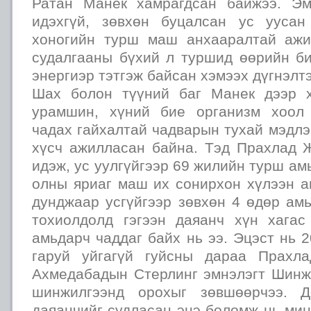
Ратан Манек хамрагдсан байжээ. Э
идэхгүй, зөвхөн буцалсан ус ууса
хоногийн турш маш анхааралтай ажи
судалгааны бүхий л туршид өөрийн би
энергиэр тэтгэж байсан хэмээх дүгнэлт
Шах болон түүний баг Манек дээр х
урамшин, хүний бие организм хоол 
чадах гайхалтай чадварын тухай мэдлэ
хүсч ажилласан байна. Тэд Прахлад 
идэж, ус уулгүйгээр 69 жилийн турш ам
олны яриаг маш их сонирхон хүлээн а
дунджаар усгүйгээр зөвхөн 4 өдөр ам
тохиолдолд гэгээн даяанч хүн хагас
амьдарч чаддаг байх нь ээ. Эцэст нь 
гаруй уйгагүй гуйсны дараа Прахл
Ахмедабадын Стерлинг эмнэлэгт Шинж
шинжилгээнд орохыг зөвшөөрчээ. Д
даяанчийг судласан энэ боломж нь мин