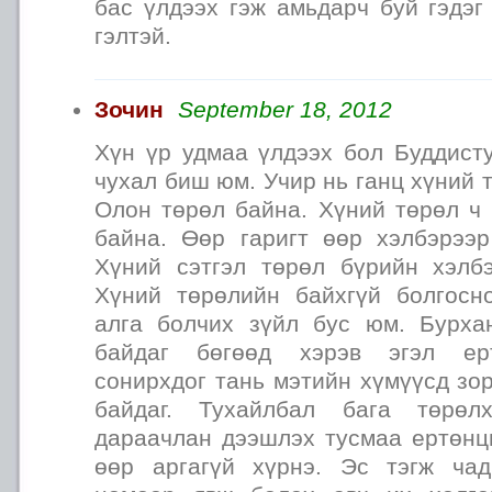
бас үлдээх гэж амьдарч буй гэдэг
гэлтэй.
Зочин
September 18, 2012
Хүн үр удмаа үлдээх бол Буддисту
чухал биш юм. Учир нь ганц хүний 
Олон төрөл байна. Хүний төрөл ч 
байна. Өөр гаригт өөр хэлбэрээр
Хүний сэтгэл төрөл бүрийн хэлб
Хүний төрөлийн байхгүй болгосн
алга болчих зүйл бус юм. Бурх
байдаг бөгөөд хэрэв эгэл ер
сонирхдог тань мэтийн хүмүүсд зо
байдаг. Тухайлбал бага төрөл
дараачлан дээшлэх тусмаа ертөнц
өөр аргагүй хүрнэ. Эс тэгж чад