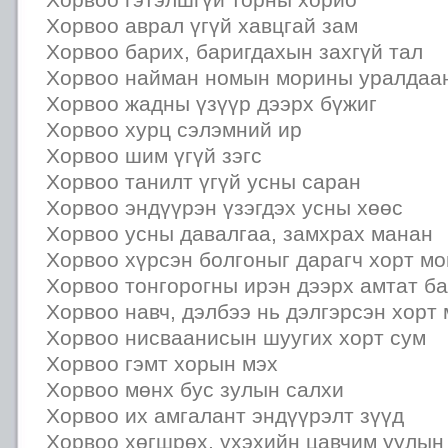
Хорвоо аврал үгүй хавцгай зам
Хорвоо барих, баригдахын захгүй тал
Хорвоо найман номын морины уралдаа
Хорвоо жадны үзүүр дээрх бүжиг
Хорвоо хурц сэлэмний ир
Хорвоо шим үгүй зэгс
Хорвоо танилт үгүй усны саран
Хорвоо эндүүрэн үзэгдэх усны хөөс
Хорвоо усны давалгаа, замхрах манан
Хорвоо хүрсэн болгоныг дарагч хорт мо
Хорвоо тонгорогны ирэн дээрх амтат б
Хорвоо навч, дэлбээ нь дэлгэрсэн хорт
Хорвоо нисваанисын шуугих хорт сум
Хорвоо гэмт хорын мэх
Хорвоо мөнх бус зулын салхи
Хорвоо их амгалант эндүүрэлт зүүд
Хорвоо хөгшрөх, үхэхийн цавчим уулын