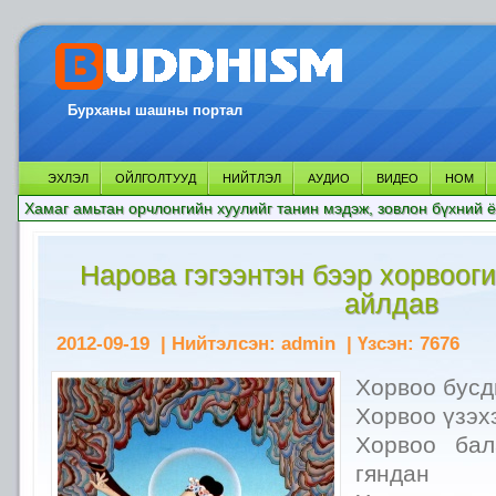
Бурханы шашны портал
ЭХЛЭЛ
ОЙЛГОЛТУУД
НИЙТЛЭЛ
АУДИО
ВИДЕО
НОМ
Хамаг амьтан орчлонгийн хуулийг танин мэдэж, зовлон бүхний ё
Нарова гэгээнтэн бээр хорвооги
айлдав
2012-09-19
| Нийтэлсэн:
admin
| Үзсэн:
7676
Хорвоо бусд
Хорвоо үзэх
Хорвоо бал
гяндан