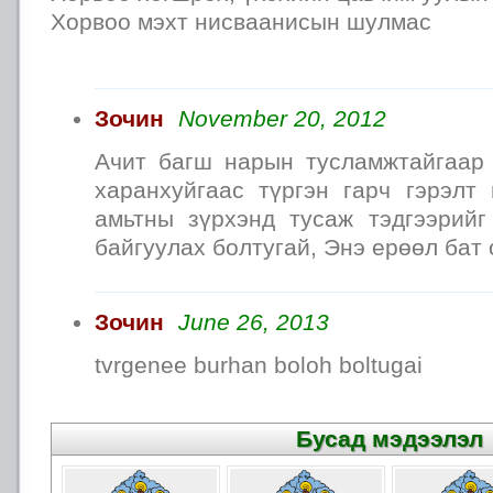
Хорвоо мэхт нисваанисын шулмас
Зочин
November 20, 2012
Ачит багш нарын тусламжтайгаар
харанхуйгаас түргэн гарч гэрэлт 
амьтны зүрхэнд тусаж тэдгээрийг
байгуулах болтугай, Энэ ерөөл бат
Зочин
June 26, 2013
tvrgenee burhan boloh boltugai
Бусад мэдээлэл