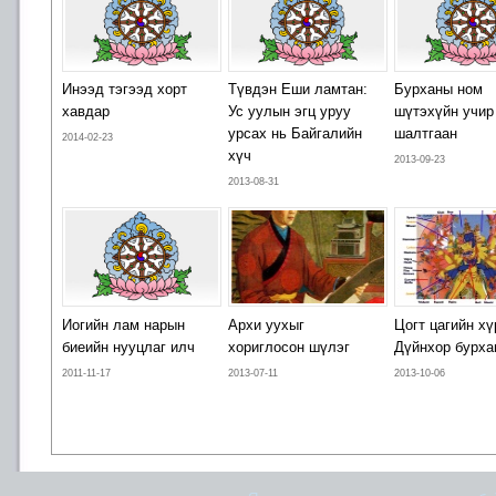
Инээд тэгээд хорт
Түвдэн Еши ламтан:
Бурханы ном
хавдар
Ус уулын эгц уруу
шүтэхүйн учир
урсах нь Байгалийн
шалтгаан
2014-02-23
хүч
2013-09-23
2013-08-31
Иогийн лам нарын
Архи уухыг
Цогт цагийн х
биеийн нууцлаг илч
хориглосон шүлэг
Дүйнхор бурха
2011-11-17
2013-07-11
2013-10-06