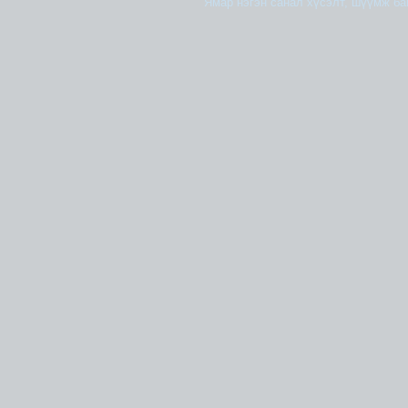
Ямар нэгэн санал хүсэлт, шүүмж б