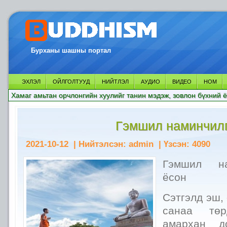
Бурханы шашны портал
ЭХЛЭЛ
ОЙЛГОЛТУУД
НИЙТЛЭЛ
АУДИО
ВИДЕО
НОМ
Хамаг амьтан орчлонгийн хуулийг танин мэдэж, зовлон бүхний ё
Гэмшил наминчил
2021-10-12
| Нийтэлсэн:
admin
| Үзсэн:
4090
Гэмшил на
ёсон
Сэтгэлд эш,
санаа төр
амархан д