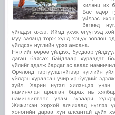
хилэнц их 
Бас өдөр т
үйлээс ихэн
бөгөөд нүг
үйлддэг ажээ. Иймд үхэж егүүтээд хо
муу заяанд төрж хүнд хэцүү зовлон эдэ
үйлдсэн нүглийн үрээ амсана.
Нүглийг өөрөө үйлдэх, бусдаар үйлдүү
даган баясах байдлаар хураадаг бо
үйлийг эдэлж бардаг эс аваас наминчил
Орчлонд тэргүүлшгүйгээр нүглийн үйл
үйлдэн хураасан учир үр бүгдийг эдэлж
зүйл. Харин нүгэл хилэнцээ үнэн 
наминчлан арилган барах нь хялбар
наминчилваас улам зузаарч хүнд
Жижигхэн хорхой алчихаад нүглээ ү
хоногийн дараа хүн алсантай дүйх х