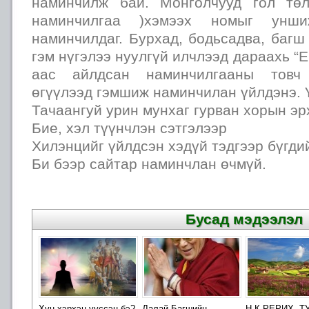
наминчилж бай. Монголчууд гол тө
наминчилгаа )хэмээх номыг унши
наминчилдаг. Бурхад, бодьсадва, баг
гэм нүгэлээ нуулгүй илчлээд дараахь “
аас айлдсан наминчилгааны товч
өгүүлээд гэмшиж наминчилан үйлдэнэ. 
Тачаангуй урин мунхаг гурван хорын эр
Бие, хэл түүнчлэн сэтгэлээр
Хилэнцийг үйлдсэн хэдүй тэдгээр бүгди
Би бээр сайтар наминчлан өчмүй.
Бусад мэдээлэл
Хүн хэрхэн үүссэн бэ?
Далай Багшийн
Н.К.РЕРИХ. Т