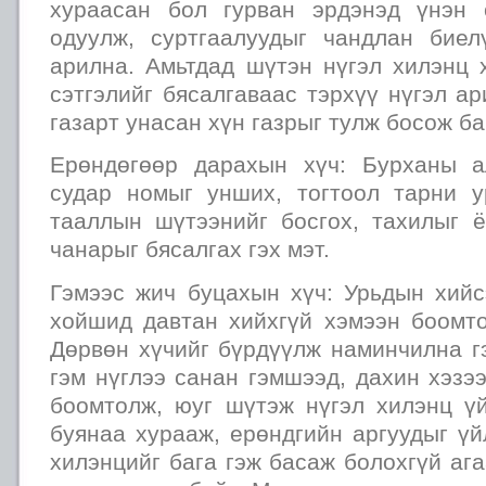
хураасан бол гурван эрдэнэд үнэн 
одуулж, суртгаалуудыг чандлан биел
арилна. Амьтдад шүтэн нүгэл хилэнц 
сэтгэлийг бясалгаваас тэрхүү нүгэл а
газарт унасан хүн газрыг тулж босож б
Ерөндөгөөр дарахын хүч: Бурханы а
судар номыг унших, тогтоол тарни ур
тааллын шүтээнийг босгох, тахилыг ё
чанарыг бясалгах гэх мэт.
Гэмээс жич буцахын хүч: Урьдын хийс
хойшид давтан хийхгүй хэмээн боомто
Дөрвөн хүчийг бүрдүүлж наминчилна г
гэм нүглээ санан гэмшээд, дахин хэзэ
боомтолж, юуг шүтэж нүгэл хилэнц ү
буянаа хурааж, ерөндгийн аргуудыг үй
хилэнцийг бага гэж басаж болохгүй ага