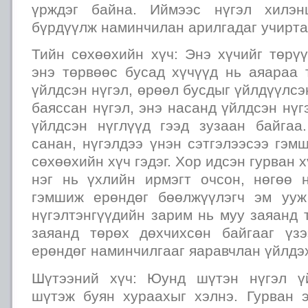
үрждэг байна. Иймээс нүгэл хилэн
бүрдүүлж наминчилан арилгадаг учирта
Тийн сөхөөхийн хүч: Энэ хүчийг төрү
энэ төрвөөс бусад хүчүүд нь аяараа 
үйлдсэн нүгэл, өрөөл бусдыг үйлдүүлсэ
баяссан нүгэл, энэ насанд үйлдсэн нүг
үйлдсэн нүглүүд гээд зузаан байгаа
санан, нүгэлдээ үнэн сэтгэлээсээ гэм
сөхөөхийн хүч гэдэг. Хор идсэн гурван х
нэг нь үхлийн ирмэгт очсон, нөгөө 
гэмшиж ерөндөг бөөлжүүлэгч эм ууж
нүгэлтэнгүүдийн зарим нь муу заяанд 
заяанд төрөх дөхчихсөн байгааг үз
ерөндөг наминчилгааг яаравчлан үйлдэх
Шүтээний хүч: Юунд шүтэн нүгэл ү
шүтэж буян хураахыг хэлнэ. Гурван 