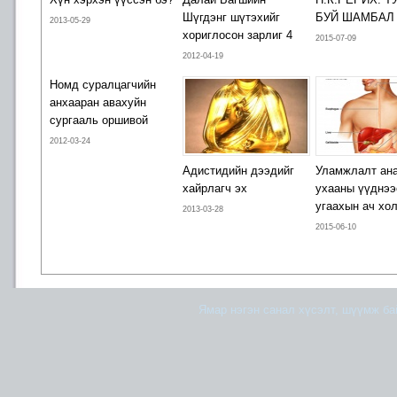
Шүгдэнг шүтэхийг
БУЙ ШАМБАЛ
2013-05-29
хориглосон зарлиг 4
2015-07-09
2012-04-19
Номд суралцагчийн
анхааран авахуйн
сургааль оршивой
2012-03-24
Адистидийн дээдийг
Уламжлалт ана
хайрлагч эх
ухааны үүднээ
угаахын ач хо
2013-03-28
2015-06-10
Ямар нэгэн санал хүсэлт, шүүмж б