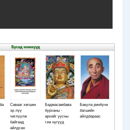
Бусад номнууд
ба
Савааг хөгшин
Бадмасамбава
Бакула ринбүчи
эр лүү
бурханы -
багшийн
чиглүүлж
архийг уусны
айлдбараас
байгаад
гэм нугууд
айлдсан