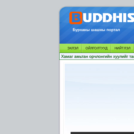
Бурханы шашны портал
ЭХЛЭЛ
ОЙЛГОЛТУУД
НИЙТЛЭЛ
Хамаг амьтан орчлонгийн хуулийг та