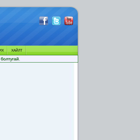
ИХ
ХАЙЛТ
 болтугай.