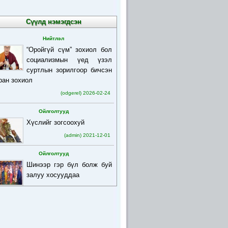
Сүүлд нэмэгдсэн
Нийтлэл
“Оройгүй сүм” зохиол бол
социализмын үед үзэл
суртлын зорилгоор бичсэн
ран зохиол
(odgerel) 2026-02-24
Ойлголтууд
Хүслийг зогсоохуй
(admin) 2021-12-01
Ойлголтууд
Шинээр гэр бүл болж буй
залуу хосууддаа
(admin) 2021-12-01
Ойлголтууд
Бурхан багшийн товч
намтар