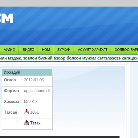
АУДИО
ВИДЕО
НОМ
ЗУРХАЙ
АСУУЛТ ХАРИУЛТ
ХОЛБОО БАР
нин мэдэж, зовлон бүхний ёзоор болсон мунхаг сэтгэлээсээ хагацах
Ирээдүй
Огноо
2012-01-06
Формат
application/pdf
Хэмжээ
559 Ko
Татсан
1051
Татах