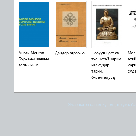
Англи Монгол
Дандар аграмба
Цөвүүн цагт ач
Мол
Бурханы шашны
тус ихтэй зарим
эхий
толь бичиг
нэг судар,
хар
тарни,
суд
бясалгалууд
Ямар нэгэн санал хүсэлт, шүүмж б