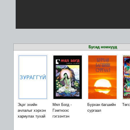
Бусад номнууд
Эцэг эхийн
Мял Богд -
Бурхан багшийн
Төгс
ачлалыг хэрхэн
Гэмтнээс
сургаал
хариулах тухай
гэгээнтэн