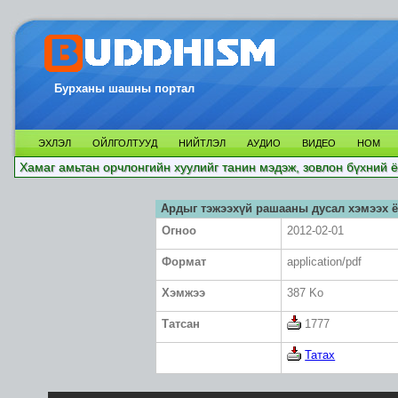
Бурханы шашны портал
ЭХЛЭЛ
ОЙЛГОЛТУУД
НИЙТЛЭЛ
АУДИО
ВИДЕО
НОМ
Хамаг амьтан орчлонгийн хуулийг танин мэдэж, зовлон бүхний ё
Ардыг тэжээхүй рашааны дусал хэмээх 
Огноо
2012-02-01
Формат
application/pdf
Хэмжээ
387 Ko
Татсан
1777
Татах