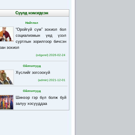
Сүүлд нэмэгдсэн
Нийтлэл
“Оройгүй сүм” зохиол бол
социализмын үед үзэл
суртлын зорилгоор бичсэн
ран зохиол
(odgerel) 2026-02-24
Ойлголтууд
Хүслийг зогсоохуй
(admin) 2021-12-01
Ойлголтууд
Шинээр гэр бүл болж буй
залуу хосууддаа
(admin) 2021-12-01
Ойлголтууд
Бурхан багшийн товч
намтар