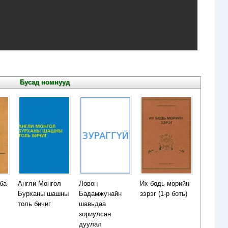
Бусад номнууд
ба
Англи Монгол
Ловон
Их бодь мөрийн
Бурханы шашны
Бадамжунайн
зэрэг (1-р боть)
толь бичиг
шавьдаа
зориулсан
дуулал