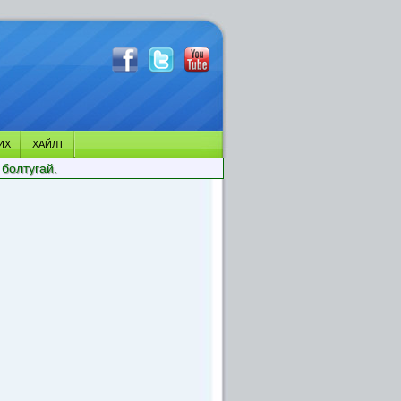
ИХ
ХАЙЛТ
 болтугай.