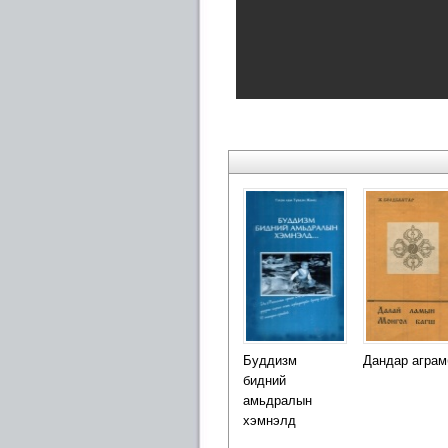
Буддизм
Дандар аграм
бидний
амьдралын
хэмнэлд