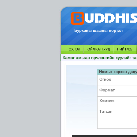
Бурханы шашны портал
ЭХЛЭЛ
ОЙЛГОЛТУУД
НИЙТЛЭЛ
Хамаг амьтан орчлонгийн хуулийг та
Номыг хэрхэн даду
Огноо
Формат
Хэмжээ
Татсан