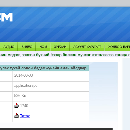
АУДИО
ВИДЕО
НОМ
ЗУРХАЙ
АСУУЛТ ХАРИУЛТ
ХОЛБОО БАР
нин мэдэж, зовлон бүхний ёзоор болсон мунхаг сэтгэлээсээ хагацах
улах тухай ловон бадамжунайн аман айлдвар
2014-08-03
application/pdf
536 Ko
1740
Татах