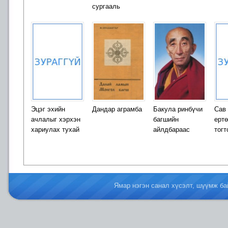
сургааль
Эцэг эхийн
Дандар аграмба
Бакула ринбүчи
Сав
ачлалыг хэрхэн
багшийн
ерт
хариулах тухай
айлдбараас
тогт
Ямар нэгэн санал хүсэлт, шүүмж б