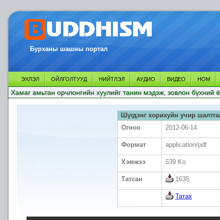
Бурханы шашны портал
ЭХЛЭЛ
ОЙЛГОЛТУУД
НИЙТЛЭЛ
АУДИО
ВИДЕО
НОМ
Хамаг амьтан орчлонгийн хуулийг танин мэдэж, зовлон бүхний ё
Шүгдэнг хорихуйн учир шалтга
Огноо
2012-06-14
Формат
application/pdf
Хэмжээ
539 Ko
Татсан
1635
Татах