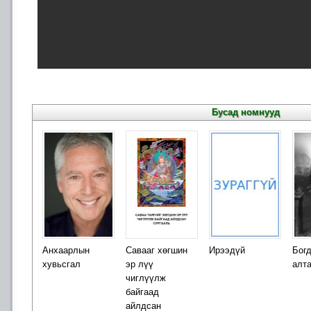
Бусад номнууд
Анхаарлын
Савааг хөгшин
Ирээдүй
Богд
хувьсгал
эр лүү
алта
чиглүүлж
байгаад
айлдсан