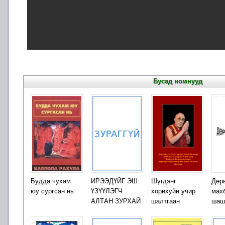
Бусад номнууд
Будда чухам
ИРЭЭДҮЙГ ЭШ
Шүгдэнг
Дөр
юу сургсан нь
ҮЗҮҮЛЭГЧ
хорихуйн учир
мах
АЛТАН ЗУРХАЙ
шалтгаан
шаш