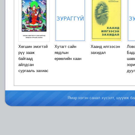
Хөгшин эмэгтэй
Хутагт сайн
Хаанд илгээсэн
Лов
рүү зааж
явдлын
захидал
Бад
байгаад
ерөөлийн хаан
шав
айлдсан
зор
сургааль захиас
дуу
Ямар нэгэн санал хүсэлт, шүүмж б