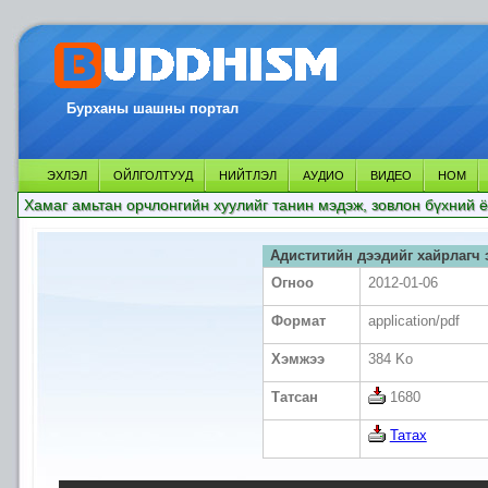
Бурханы шашны портал
ЭХЛЭЛ
ОЙЛГОЛТУУД
НИЙТЛЭЛ
АУДИО
ВИДЕО
НОМ
Хамаг амьтан орчлонгийн хуулийг танин мэдэж, зовлон бүхний ё
Адиститийн дээдийг хайрлагч 
Огноо
2012-01-06
Формат
application/pdf
Хэмжээ
384 Ko
Татсан
1680
Татах