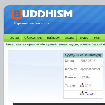
Бурханы шашны портал
ЭХЛЭЛ
ОЙЛГОЛТУУД
НИЙТЛЭЛ
АУДИО
ВИДЕО
НОМ
Хамаг амьтан орчлонгийн хуулийг танин мэдэж, зовлон бүхний ё
Хүүхдийн ёс заншилууд
Огноо
2012-05-16
Формат
application/pdf
Хэмжээ
524 Ko
Татсан
1474
Татах