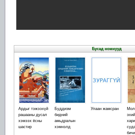
Бусад номнууд
Ардыг тэжээхүй
Буддизм
Улаан жамсран
Мол
рашааны дусал
бидний
эхий
хэмээх ёсны
амьдралын
хар
шастир
хэмнэлд
суд
бичи