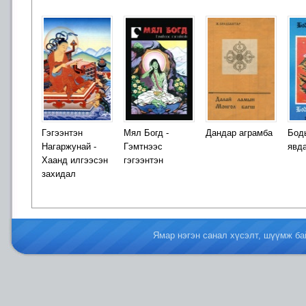
Гэгээнтэн
Мял Богд -
Дандар аграмба
Бод
Нагаржунай -
Гэмтнээс
явд
Хаанд илгээсэн
гэгээнтэн
захидал
Ямар нэгэн санал хүсэлт, шүүмж б