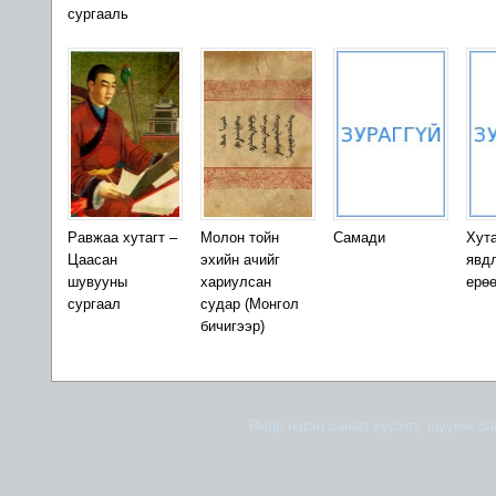
сургааль
Равжаа хутагт –
Молон тойн
Самади
Хута
Цаасан
эхийн ачийг
явд
шувууны
хариулсан
ерө
сургаал
судар (Монгол
бичигээр)
Ямар нэгэн санал хүсэлт, шүүмж б