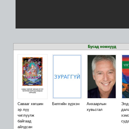
Бусад номнууд
Савааг хөгшин
Билгийн зүрхэн
Анхаарлын
Элд
эр лүү
хувьсгал
дал
чиглүүлж
хэм
байгаад
суд
айлдсан