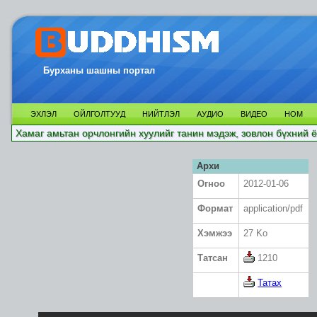
Бурханы шашны портал
ЭХЛЭЛ
ОЙЛГОЛТУУД
НИЙТЛЭЛ
АУДИО
ВИДЕО
НОМ
Хамаг амьтан орчлонгийн хуулийг танин мэдэж, зовлон бүхний ё
Архи
Огноо
2012-01-06
Формат
application/pdf
Хэмжээ
27 Ko
Татсан
1210
Татах