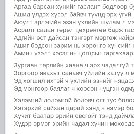
Аргаа барсан хүнийг гаслант бодлоор б
Ашид үлдэх хүсэл байвч түүнд эрх үгүй
Аюулт эрлэгийн эзэн үхлийн шулам л м
Асралт садан төрөл цөхрөнгөө барж га
Адгийн өст дайсан тэнгэрт мөргөж найр
Ашиг бодсон зарим нь хөрөнгө хүнсийг
Аминч үзэлт хэсэг нь цогцсыг гаргахаар
Зургаан төрлийн хаана ч эрх чадалгүй 
Зоргоор явахыг санавч үйлийн хатуу л 
Эд хогшил ихтэй ч үхлийн эзнийг няцаа
Эд мөнгөөр баялаг ч хоосон нүцгэн одм
Хэлэмгий доломгой боловч огт тус боло
Хэтэрхий сайхан царай хэнд ч нэмэр бо
Хүчит баатар эрийн овсгойг тэнд дайчл
Хүдэр эрмэг эрийн чадал хүчин мөхөсд