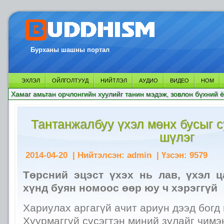
Бурханы шашны портал
ЭХЛЭЛ
ОЙЛГОЛТУУД
НИЙТЛЭЛ
АУДИО
ВИДЕО
НОМ
Хамаг амьтан орчлонгийн хуулийг танин мэдэж, зовлон бүхний ё
Тантанжалбуу үхэл мөнх бусыг с
шүлэг
2014-04-20
| Нийтэлсэн:
admin
| Үзсэн:
9579
Төрсний эцэст үхэх нь лав, үхэл ц
хүнд буян номоос өөр юу ч хэрэггүй
Хариулах аргагүй ачит ариун дээд богд
Хуурмаггүй сүсэгтэн миний зулайг чимэ