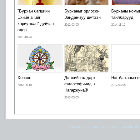
"Бурхан багшийн
Бурханыг орлосон
Бурханы номы
Эхийн ачийг
Зандан-зуу шүтээн
тайлбарууд
хариулсан" дүйчэн
2012-03-05
2014-11-19
өдөр
2021-10-26
Хоосон
Дэлхийн алдарт
Нэг ба тавын с
философичид. /
2012-05-18
2012-03-05
Нагаржунай/
2013-05-05
Ямар нэгэн санал хүсэлт, шүүмж б