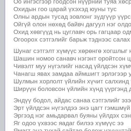
Оо ингэсгээр гоодсон нүүрний туяа хөс
Охидын гоо царай үхэхэд юуны тус
Олны ардын тусад зовлонг зүдгүүр үүрс
Ойгүй олон нөхөд байвч дагуул нэг олд
Охид хөвгүүд нь цуглавч орь гагцаар о
Огоорох сэтгэлийг барьж тэднээс салах
Шунаг сэтгэлт хүмүүс хөрөнгө хогшлыг 
Шашин номоо санавч нэгэнт оройтсон ц
Чивэлт муу нүгэлийг насад үйлдсэн хүм
Чанагш явах замдаа аймшигт эрлэгээр 
Шулмын хорлолт үйлийн хүчит салхинд 
Ширүүн боловсон үйлийн хүнд үүргэнд 
Эндүү бодол, айдас санаа сэтгэлийг эз
Эрт үйлдсэн нүгэлдээ энэ цагт гэмшмүй
Эргээд нэг амьдарвал буяны үйлдэх сэн
Яг одоо үхвээс яадаг билээ хүмүүс ээ
Ямагт энэ тухай сайтар бодож үзүүштэ