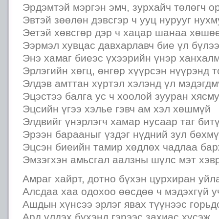
Эрдэмтэй мэргэн эмч, зурхайч төлөгч о
Эвтэй зөөлөн дэвсгэр ч ууц нурууг нухм
Эетэй хөвсгөр дэр ч хацар шанаа хөшө
Ээрмэл хувцас давхарлавч бие үл бүлэ
Энэ хамаг биеэс үхээрийн үнэр ханхал
Эрлэгийн хөгц, өнгөр хүүрсэн нүүрэнд т
Элдэв амттан хүртэл хэлэнд үл мэдэгдм
Эцэстээ балга ус ч хоолой зууран хясм
Эцсийн үгээ хэлье гэвч ам хэл хөшмүй
Элдвийг үнэрлэгч хамар нусаар таг бит
Эрээн барааныг үздэг нүдний зул бөхм
Эцсэн биеийн тамир хөдлөх чадлаа ба
Эмзэгхэн амьсгал аалзны шүлс мэт хэв
Амраг хайрт, дотно бүхэн цурхиран уйл
Алсдаа хаа одохоо өөсдөө ч мэдэхгүй у
Ашдын хүнсээ эрлэг явах түүнээс горьд
Ард үлдэх бүхэнд гэрээс захиас хүсэж