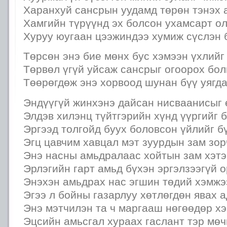
Харанхуй сансрын уудамд төрөн тэнэх 
Хамгийн түрүүнд эх болсон ухамсарт ол
Хуруу юугаан цээжиндээ хумиж сүслэн
Төрсөн энэ бие мөнх бус хэмээн үхлийг
Төрвөл үгүй уйсаж сансрыг огоорох бо
Төөрөгдөж энэ хорвоод шунан бүү уягда
Эндүүгүй жинхэнэ дайсан нисваанисыг 
Элдэв хилэнц түйтгэрийн хүнд үүргийг б
Эргээд толгойд буух боловсон үйлийг б
Эгц цавчим хавцал мэт зуурдын зам зор
Энэ насны амьдралаас хойтын зам хэтэ
Эрлэгийн гарт амьд бүхэн эргэлзээгүй 
Энэхэн амьдрах нас эгшин төдий хэмжэ
Эгээ л бойны газарлуу хөтлөгдөн явах а
Энэ мэтчилэн та ч маргааш нөгөөдөр хэ
Эцсийн амьсгал хураах гаслант тэр мө