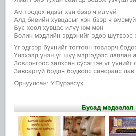
Ам тосдох идээг хэн бээр ч идмүй
Алд биеийн хувцасыг хэн бээр ч өмсмүй
Бус хоол хувцас илүү юм мөн
Болин мэдлийн эрдэнийг одоо шүтвээс 
Үг эдгээр бүхнийг тогтоон төвлөрч бод
Үнэхээр үнэн үг шүү мэргэдээс лавлан 
Зовлонгоос залхсан сүсэгтэн үг үүнийг 
Завсаргүй бодон бодвоос сансраас лав
Орчуулсан: У.Пүрэвсүх
Бусад мэдээлэл