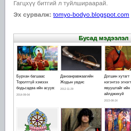
Гагцхүү битгий л туйлшираарай.
Эх сурвалж:
tomyo-bodyo.blogspot.com
Бусад мэдээлэл
Бурхан багшаас
Данзанравжаагийн
Догшин хутагт
Торолтгүй хэмээх
Жодын увдис
нэгэнтээ эгнэг
бодьсадва ийн асуув:
явууштайг ийн
2012-11-29
айлджихуй
2014-09-04
2015-08-24