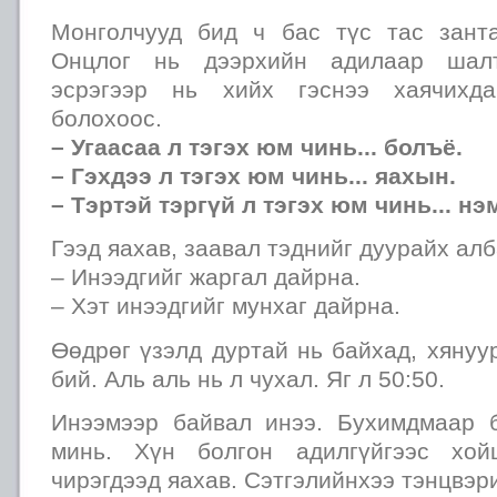
Монголчууд бид ч бас түс тас зант
Онцлог нь дээрхийн адилаар шалт
эсрэгээр нь хийх гэснээ хаячихда
болохоос.
– Угаасаа л тэгэх юм чинь... болъё.
– Гэхдээ л тэгэх юм чинь... яахын.
– Тэртэй тэргүй л тэгэх юм чинь... нэ
Гээд яахав, заавал тэднийг дуурайх ал
– Инээдгийг жаргал дайрна.
– Хэт инээдгийг мунхаг дайрна.
Өөдрөг үзэлд дуртай нь байхад, хянуу
бий. Аль аль нь л чухал. Яг л 50:50.
Инээмээр байвал инээ. Бухимдмаар 
минь. Хүн болгон адилгүйгээс хой
чирэгдээд яахав. Сэтгэлийнхээ тэнцвэр