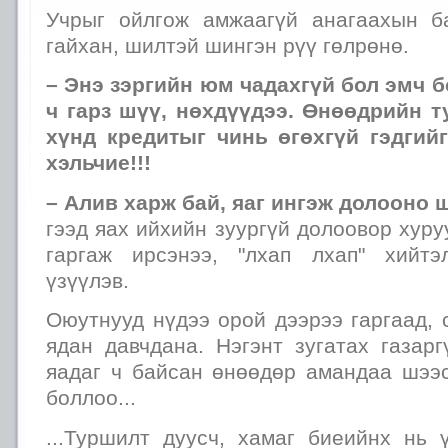
Учрыг ойлгож амжаагүй анагаахын б
гайхан, шилтэй шингэн рүү гөлрөнө.
– Энэ зэргийн юм чадахгүй бол эмч 
ч гарз шүү, нөхдүүдээ. Өнөөдрийн 
хүнд кредитыг чинь өгөхгүй гэдгий
хэльчие!!!
– Алив харж бай, яаг ингэж долооно 
гээд яах ийхийн зуургүй долоовор хуру
гаргаж ирсэнээ, "лхап лхап" хийт
үзүүлэв.
Оюутнууд нүдээ орой дээрээ гаргаад, 
ядан давчдана. Нэгэнт зугатах газар
яадаг ч байсан өнөөдөр амандаа шээс
боллоо...
...Туршилт дуусч, хамаг биеийнх нь 