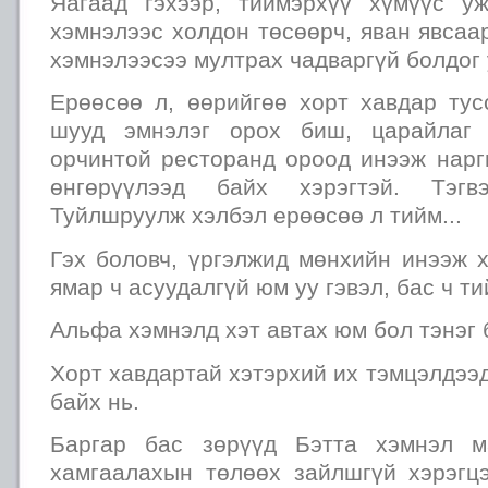
Яагаад гэхээр, тиймэрхүү хүмүүс у
хэмнэлээс холдон төсөөрч, яван явсаа
хэмнэлээсээ мултрах чадваргүй болдог
Ерөөсөө л, өөрийгөө хорт хавдар ту
шууд эмнэлэг орох биш, царайлаг 
орчинтой ресторанд ороод инээж нарг
өнгөрүүлээд байх хэрэгтэй. Тэгв
Туйлшруулж хэлбэл ерөөсөө л тийм...
Гэх боловч, үргэлжид мөнхийн инээж 
ямар ч асуудалгүй юм уу гэвэл, бас ч т
Альфа хэмнэлд хэт автах юм бол тэнэг 
Хорт хавдартай хэтэрхий их тэмцэлдээд
байх нь.
Баргар бас зөрүүд Бэтта хэмнэл м
хамгаалахын төлөөх зайлшгүй хэрэгцэ