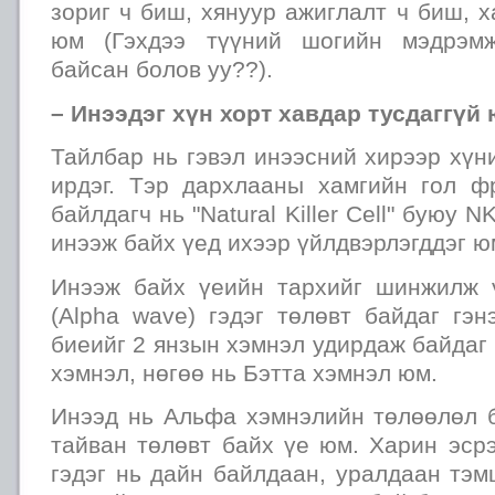
зориг ч биш, хянуур ажиглалт ч биш, 
юм (Гэхдээ түүний шогийн мэдрэмж
байсан болов уу??).
– Инээдэг хүн хорт хавдар тусдаггүй 
Тайлбар нь гэвэл инээсний хирээр хү
ирдэг. Тэр дархлааны хамгийн гол ф
байлдагч нь "Natural Killer Cell" буюу 
инээж байх үед ихээр үйлдвэрлэгддэг ю
Инээж байх үеийн тархийг шинжилж 
(Alpha wave) гэдэг төлөвт байдаг гэ
биеийг 2 янзын хэмнэл удирдаж байдаг 
хэмнэл, нөгөө нь Бэтта хэмнэл юм.
Инээд нь Альфа хэмнэлийн төлөөлөл б
тайван төлөвт байх үе юм. Харин эср
гэдэг нь дайн байлдаан, уралдаан тэмц