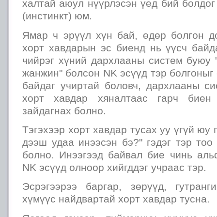
халтай аюул нүүрлэсэн үед бий болдо
(инстинкт) юм.
Ямар ч эрүүл хүн бай, өдөр болгон д
хорт хавдарын эс биенд нь үүсч байд
чийрэг хүний дархлааны систем буюу 
жанжин" болсон NK эсүүд тэр болгоныг 
байдаг учиртай боловч, дархлааны си
хорт хавдар хяналтаас гарч биен
зайдагнах болно.
Тэгэхээр хорт хавдар тусах уу үгүй юу 
дээш удаа инээсэн бэ?" гэдэг тэр тоо
болно. Инээгээд байвал бие чинь ал
NK эсүүд олноор хийгддэг учраас тэр.
Эсрэгээрээ баргар, зөрүүд, гутранги
хүмүүс найдвартай хорт хавдар тусна.