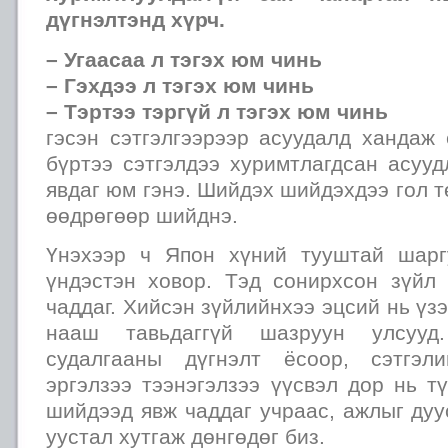
дүгнэлтэнд хүрч.
– Угаасаа л тэгэх юм чинь
– Гэхдээ л тэгэх юм чинь
– Тэртээ тэргүй л тэгэх юм чинь
гэсэн сэтгэлгээрээр асуудалд хандаж
бүртээ сэтгэлдээ хуримтлагдсан асуу
явдаг юм гэнэ. Шийдэх шийдэхдээ гол т
өөдрөгөөр шийднэ.
Үнэхээр ч Япон хүний тууштай шарг
үндэстэн ховор. Тэд сонирхсон зүйл
чаддаг. Хийсэн зүйлийнхээ эцсий нь үз
нааш тавьдаггүй шазруун улсууд
судалгааны дүгнэлт ёсоор, сэтгэл
эргэлзээ тээнэгэлзээ үүсвэл дор нь т
шийдээд явж чаддаг учраас, ажлыг дуу
уустал хутгаж дөнгөдөг биз.