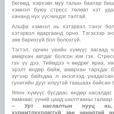
бөгөөд, хэрхэвч муу талын баатар биш
хэмнэл буюу стресс төлөвт хэт уда
хананд нүх үүсчихдэг талтай.
Альфа хэмнэл нь хэтэрвэл тэнэг бо
хэтэрвэл ядаргаанд орно. Тэгэхээр э
зөв барихгүй бол болохгүй.
Тэгтэл, орчин үеийн хүмүүс яагаад 
амархан автдаг болсон юм гэх. Стрес
гэх үү дээ. Тиймдээ ч өөдрөг яриа, х
эрэлт өндөр байж, амархан тархдаг б
зүгээр байхдаа л инээгээд унадагсан
гунигийн дууг илүүтэй таашаах байсан 
Япон хүмүүс бусдаас өндөр насалдаг
яамнаас үүний цаад шалтгааны талаар 
– Урт наслалтын нууц нь,
хуримтлуулдаггүй зан чанартай н