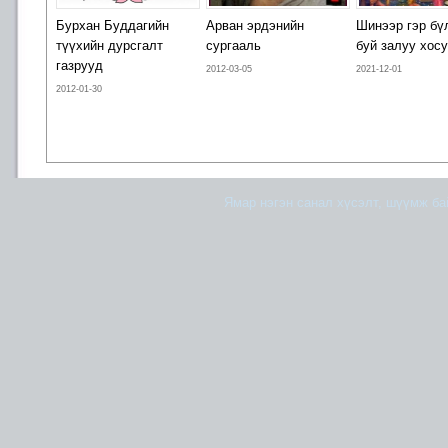
Бурхан Буддагийн
Арван эрдэнийн
Шинээр гэр бү
түүхийн дурсгалт
сургааль
буй залуу хос
газрууд
2012-03-05
2021-12-01
2012-01-30
Ямар нэгэн санал хүсэлт, шүүмж б