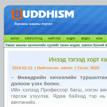
Бурханы шашны портал
ЭХЛЭЛ
ОЙЛГОЛТУУД
НИЙТЛЭЛ
АУДИО
ВИДЕО
НОМ
Хамаг амьтан орчлонгийн хуулийг танин мэдэж, зовлон бүхний ё
Инээд тэгээд хорт х
2014-02-23
| Нийтэлсэн:
admin
| Үзсэн:
9020
– Өнөөдрийн хичээлийн туршилтан
долоож үзэх болно.
Ийн хэлээд Профессор багш, нэгэн өв
гаргаж үзүүлэв. Ядаж байхад тэр н
өвчтөнийх.