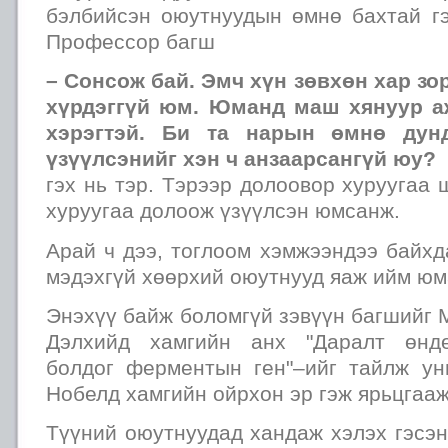
бэлбийсэн оюутнуудын өмнө бахтай гэ
Профессор багш
– Сонсож бай. Эмч хүн зөвхөн хар зо
хүрдэггүй юм. Юманд маш хянуур а
хэрэгтэй. Би та нарын өмнө дун
үзүүлсэнийг хэн ч анзаарсангүй юу?
гэх нь тэр. Тэрээр долоовор хуруугаа 
хуруугаа долоож үзүүлсэн юмсанж.
Арай ч дээ, тоглоом хэмжээндээ байхд
мэдэхгүй хөөрхий оюутнууд яаж ийм юм
Энэхүү байж боломгүй зэвүүн багшийг М
Дэлхийд хамгийн анх "Даралт өндө
болдог ферментын ген"–ийг тайлж ун
Нобелд хамгийн ойрхон эр гэж ярьцгааж
Түүний оюутнуудад хандаж хэлэх гэсэн