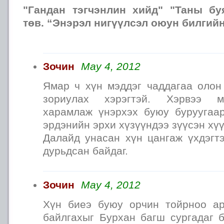
"Гандан тэгчэнлин хийд" "Таны бу
төв. “Энэрэл нигүүлсэл оюун билгийн
Зочин
May 4, 2012
Ямар ч хүн мэддэг чаддагаа олон
зориулах хэрэгтэй. Хэрвээ м
харамлаж үнэрхэх буюу буруугаа
эрдэнийн эрхи хүзүүндээ зүүсэн хү
Далайд унасан хүн цангаж үхдэгтэ
дурьдсан байдаг.
Зочин
May 4, 2012
Хүн биеэ буюу орчин тойрноо ар
байлгахыг Бурхан багш сургадаг 