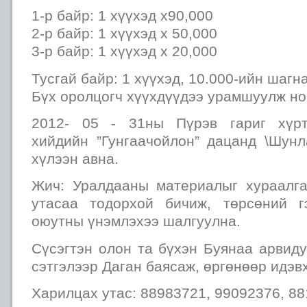
1-р байр: 1 хүүхэд х90,000
2-р байр: 1 хүүхэд х 50,000
3-р байр: 1 хүүхэд х 20,000
Тусгай байр: 1 хүүхэд, 10.000-ийн шагн
Бүх оролцогч хүүхдүүдээ урамшуулж но
2012- 05 - 31ны Пүрэв гариг хүрт
хийдийн ”Гунгаачойлон” дацанд \Шун
хүлээн авна.
Жич: Уралдааны материалыг хураалга
утасаа тодорхой бичиж, төрсөний г
оюутны үнэмлэхээ шалгуулна.
Сүсэгтэн олон та бүхэн Буянаа арвиду
сэтгэлээр Даган баясаж, өргөнөөр идэв
Харилцах утас: 88983721, 99092376, 8