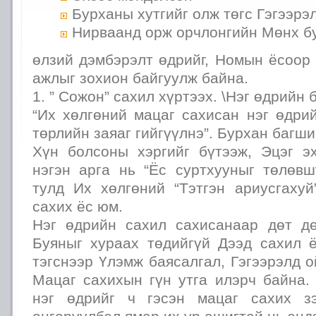
Бурханы хутгийг олж төгс Гэгээрэ
Нирваанд орж орчлонгийн Мөнх б
өлзий дэмбэрэлт өдрийг, Номын ёсоор
ажлыг зохион байгуулж байна.
1. ” Сожон” сахил хүртээх. \Нэг өдрийн 
“Их хөлгөний мацаг сахисан нэг өдри
төрлийн заяаг гийгүүлнэ”. Бурхан багший
Хүн болсоны хэргийг бүтээж, Эцэг э
нэгэн арга нь “Ёс суртхууныг төлөвш
тулд Их хөлгөний “Тэтгэн ариусгаху
сахих ёс юм.
Нэг өдрийн сахил сахисанаар дөт д
Буяныг хураах төдийгүй Дээд сахил ё
тэгснээр Үлэмж баясалгал, Гэгээрэлд о
Мацаг сахихын гүн утга илэрч байна.
нэг өдрийг ч гэсэн мацаг сахих зэ