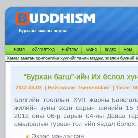
Бурханы шашны портал
ЭХЛЭЛ
ОЙЛГОЛТУУД
НИЙТЛЭЛ
АУДИО
ВИДЕО
НОМ
Хамаг амьтан орчлонгийн хуулийг танин мэдэж, зовлон бүхний ё
“Бурхан багш”-ийн Их ёслол хү
2012-05-03
| Нийтэлсэн:
Tserendulam
| Үзсэн:
6
Билгийн тооллын XVII жарны”Баясгал
жилийн зуны эхэн сарын шинийн 15 
2012 оны 06-р сарын 04-ны Даваа гар
амьдралын гурван гол үйл явдал болох:
Эхээс мэндэлсэн