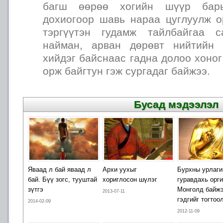
багш өөрөө хогийн шүүр барь
дохиогоор шавь нараа цуглуулж 
тэргүүтэн гудамж тайлбайгаа 
найман, арван дөрөвт нийтийн ц
хийдэг байснаас гадна долоо хоног
орж байгтун гэж сургадаг байжээ.
Бусад мэдээлэл
Яваад л бай яваад л
Архи уухыг
Бурхны урлаги
бай. Бүү зогс, тууштай
хориглосон шүлэг
гуравдахь орги
зүтгэ
Монголд байж
2013-07-11
гэдгийг тогтоо
2014-02-09
2012-11-09