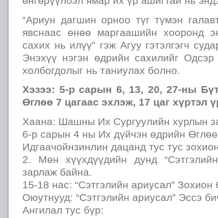
өнгөрүүлбэл ямар их үр ашигтай нь энд
“Ариун дагшин орноо түг түмэн галав
явснаас өнөө маргаашийн хооронд э
сахих нь илүү” гэж Агуу гэтэлгэгч суда
Энэхүү нэгэн өдрийн сахилийг Одсэр
холбогдолыг нь таниулах болно.
Хэзээ: 5-р сарын 6, 13, 20, 27-ны Б
Өглөө 7 цагаас эхлэж, 17 цаг хүртэл 
Хаана: Шашны Их Сургуулийн хурлын з
6-р сарын 4 ны Их дүйчэн өдрийн Өглөө
Идгаачойнзинлин дацанд тус тус зохион
2. Мөн хүүхдүүдийн дунд “Сэтгэлий
зарлаж байна.
15-18 нас: “Сэтгэлийн ариусал” Зохион 
Оюутнууд: “Сэтгэлийн ариусал” Эссэ би
Ангилал тус бүр: