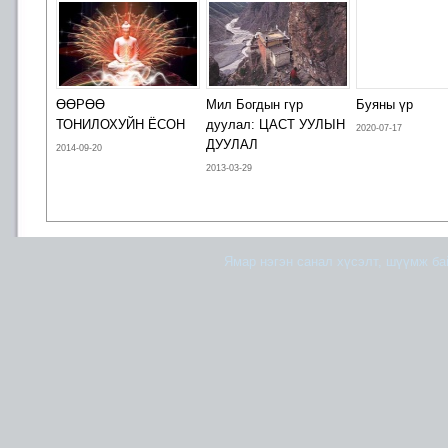
ӨӨРӨӨ
Мил Богдын гүр
Буяны үр
ТОНИЛОХУЙН ЁСОН
дуулал: ЦАСТ УУЛЫН
2020-07-17
ДУУЛАЛ
2014-09-20
2013-03-29
Ямар нэгэн санал хүсэлт, шүүмж б