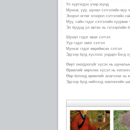
Үл хүртэгдэх учир юунд
Мунхаг, уур, шунал сэтгэлийн муу 
Энэрэл өглөг огоорол сэтгэлийн са
Муу, сайн гэдэг сэтгэлийн хуурмаг
Эл бүгдэд үл автах нь гэгээрлийн 
Шунал гэдэг авах сэтгэл
Уур гэдэг омог сэтгэл
Мунхаг гэдэг өөриймсөх сэтгэл
Эдгээр бүгд хүслээс ундарч Би-д х
Өөрт оногдоогүйг хүсэх нь шуналын
Өрөөлийг өөрчлөх хүсэл нь хилэнги
Өөр болоод өрөөлийг алагчлах нь м
Эдгээр бүгд нийлээд зовлонгийн ш