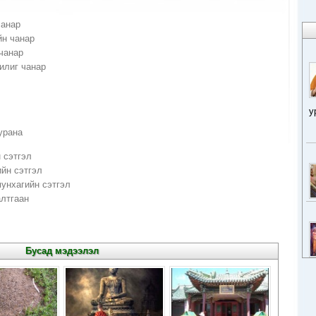
чанар
йн чанар
 чанар
билиг чанар
у
урана
 сэтгэл
йн сэтгэл
унхагийн сэтгэл
алтгаан
Бусад мэдээлэл