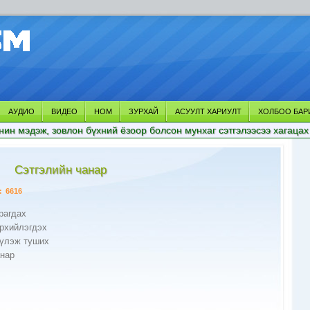
АУДИО
ВИДЕО
НОМ
ЗУРХАЙ
АСУУЛТ ХАРИУЛТ
ХОЛБОО БАР
нин мэдэж, зовлон бүхний ёзоор болсон мунхаг сэтгэлээсээ хагацах
Сэтгэлийн чанар
:
6616
рагдах
эрхийлэгдэх
хүлэж туших
анар