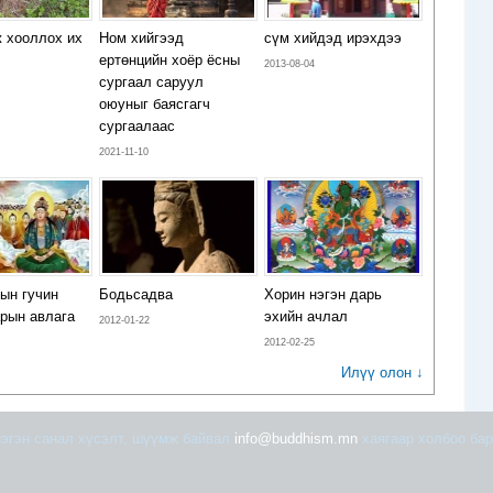
 хооллох их
Ном хийгээд
сүм хийдэд ирэхдээ
ертөнцийн хоёр ёсны
2013-08-04
сургаал саруул
оюуныг баясгагч
сургаалаас
2021-11-10
ын гучин
Бодьсадва
Хорин нэгэн дарь
арын авлага
эхийн ачлал
2012-01-22
2012-02-25
Илүү олон ↓
эгэн санал хүсэлт, шүүмж байвал
info@buddhism.mn
хаягаар холбоо бар