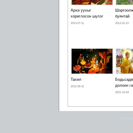
Архи уухыг
Шоргоолж
хориглосон шүлэг
буянтай.
2013-07-11
2012-01-22
Тахил
Бодьсадв
долоон г
2012-09-11
2021-10-04
Ямар н