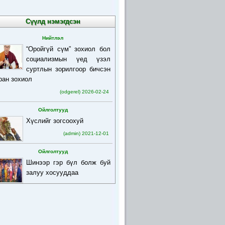
Сүүлд нэмэгдсэн
Нийтлэл
“Оройгүй сүм” зохиол бол
социализмын үед үзэл
суртлын зорилгоор бичсэн
ран зохиол
(odgerel) 2026-02-24
Ойлголтууд
Хүслийг зогсоохуй
(admin) 2021-12-01
Ойлголтууд
Шинээр гэр бүл болж буй
залуу хосууддаа
(admin) 2021-12-01
Ойлголтууд
Бурхан багшийн товч
намтар