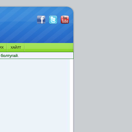
ИХ
ХАЙЛТ
 болтугай.