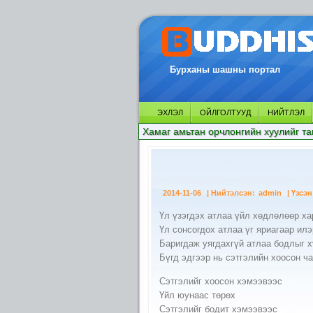
Бурханы шашны портал
ЭХЛЭЛ
ОЙЛГОЛТУУД
НИЙТЛЭЛ
Хамаг амьтан орчлонгийн хуулийг та
2014-11-06
| Нийтэлсэн:
admin
| Үзсэн
Үл үзэгдэх атлаа үйл хөдлөлөөр ха
Үл сонсогдох атлаа үг яриагаар ил
Баригдаж уягдахгүй атлаа бодлыг 
Бүгд эдгээр нь сэтгэлийн хоосон ч
Сэтгэлийг хоосон хэмээвээс
Үйл юунаас төрөх
Сэтгэлийг бодит хэмээвээс