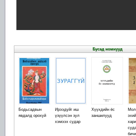
Бусад номнууд
Бодьсадвын
Ирээдүйг иш
Хүүхдийн ёс
Мол
явдалд орохуй
үзүүлсэн зул
заншилууд
эхий
хэмээх судар
хар
суд
бичи