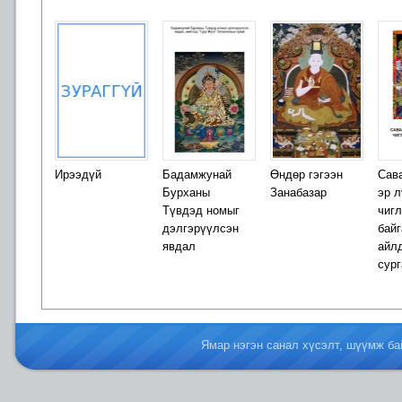
Ирээдүй
Бадамжунай
Өндөр гэгээн
Сав
Бурханы
Занабазар
эр л
Түвдэд номыг
чиг
дэлгэрүүлсэн
бай
явдал
айл
сур
Ямар нэгэн санал хүсэлт, шүүмж б