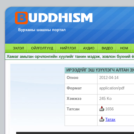
Бурханы шашны портал
ЭХЛЭЛ
ОЙЛГОЛТУУД
НИЙТЛЭЛ
АУДИО
ВИДЕО
НОМ
Хамаг амьтан орчлонгийн хуулийг танин мэдэж, зовлон бүхний ё
ИРЭЭДҮЙГ ЭШ ҮЗҮҮЛЭГЧ АЛТАН З
Огноо
2012-04-14
Формат
application/pdf
Хэмжээ
245 Ko
Татсан
1656
Татах