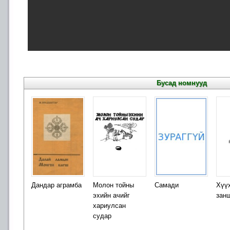
Бусад номнууд
Дандар аграмба
Молон тойны
Самади
Хүү
эхийн ачийг
зан
хариулсан
судар