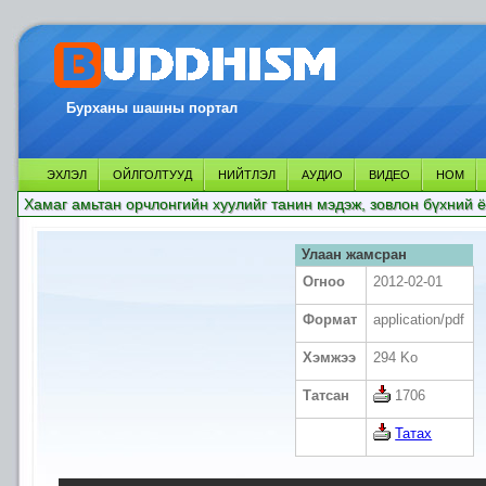
Бурханы шашны портал
ЭХЛЭЛ
ОЙЛГОЛТУУД
НИЙТЛЭЛ
АУДИО
ВИДЕО
НОМ
Хамаг амьтан орчлонгийн хуулийг танин мэдэж, зовлон бүхний ё
Улаан жамсран
Огноо
2012-02-01
Формат
application/pdf
Хэмжээ
294 Ko
Татсан
1706
Татах