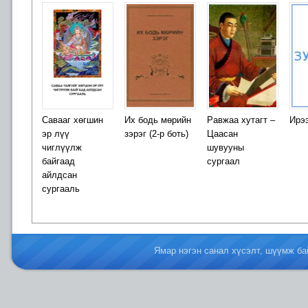
Савааг хөгшин
Их бодь мөрийн
Равжаа хутагт –
Ирэ
эр лүү
зэрэг (2-р боть)
Цаасан
чиглүүлж
шувууны
байгаад
сургаал
айлдсан
сургааль
Ямар нэгэн санал хүсэлт, шүүмж б