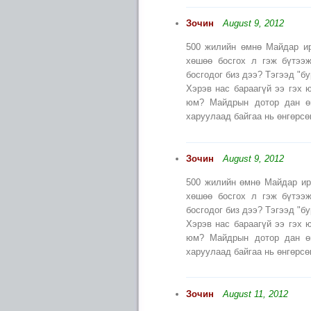
Зочин
August 9, 2012
500 жилийн өмнө Майдар ир
хөшөө босгох л гэж бүтээж
босгодог биз дээ? Тэгээд "бу
Хэрэв нас бараагүй ээ гэх 
юм? Майдрын дотор дан өн
харуулаад байгаа нь өнгөрсө
Зочин
August 9, 2012
500 жилийн өмнө Майдар ир
хөшөө босгох л гэж бүтээж
босгодог биз дээ? Тэгээд "бу
Хэрэв нас бараагүй ээ гэх 
юм? Майдрын дотор дан өн
харуулаад байгаа нь өнгөрсө
Зочин
August 11, 2012