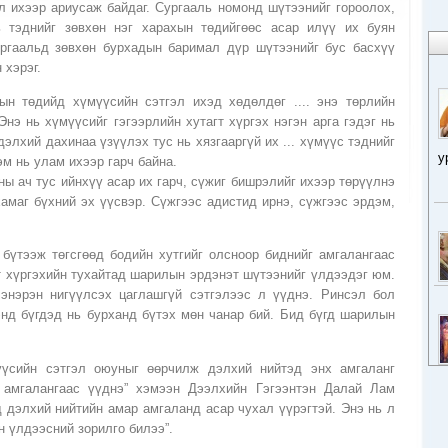
л ихээр ариусаж байдаг. Сургааль номонд шүтээнийг гороолох,
ь тэднийг зөвхөн нэг харахын төдийгөөс асар илүү их буян
ргаальд зөвхөн бурхадын баримал дүр шүтээнийг бус басхүү
 хэрэг.
н төдийд хүмүүсийн сэтгэл ихэд хөдөлдөг .... энэ төрлийн
Энэ нь хүмүүсийг гэгээрлийн хутагт хүргэх нэгэн арга гэдэг нь
элхий дахинаа үзүүлэх тус нь хязгааргүй их ... хүмүүс тэднийг
у
м нь улам ихээр гарч байна.
ы ач тус ийнхүү асар их гарч, сүжиг бишрэлийг ихээр төрүүлнэ
хамаг бүхний эх үүсвэр. Сүжгээс адистид ирнэ, сүжгээс эрдэм,
 бүтээж төгсгөөд бодийн хутгийг олсноор биднийг амгалангаас
т хүргэхийн тухайтад шарилын эрдэнэт шүтээнийг үлдээдэг юм.
энэрэн нигүүлсэх цаглашгүй сэтгэлээс л үүднэ. Ринсэл бол
энд бүгдэд нь бурханд бүтэх мөн чанар бий. Бид бүгд шарилын
үсийн сэтгэл оюуныг өөрчилж дэлхий нийтэд энх амгаланг
д амгалангаас үүднэ” хэмээн Дээлхийн Гэгээнтэн Далай Лам
 дэлхий нийтийн амар амгаланд асар чухал үүрэгтэй. Энэ нь л
 үлдээсний зорилго билээ”.