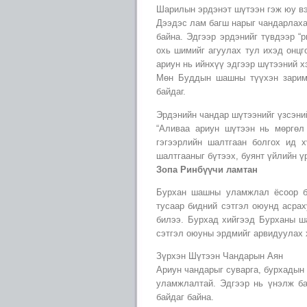
Шарилын эрдэнэт шүтээн гэж юу в
Дээдэс лам багш нарыг чандарлаха
байна. Эдгээр эрдэнийг түвдээр “
охь шимийг агуулах тул ихэд онцг
ариун нь ийнхүү эдгээр шүтээний х
Мөн Буддын шашны түүхэн зарим 
байдаг.
Эрдэнийн чандар шүтээнийг үзсэний
“Аливаа ариун шүтээн нь мөргөл 
гэгээрлийн шалтгаан болгох ид 
шалтгааныг бүтээх, буянт үйлийн ү
Зопа Ринбүүчи ламтан
Бурхан шашны уламжлал ёсоор бу
тусаар бидний сэтгэл оюунд асрах
билээ. Бурхад хийгээд Бурханы ш
сэтгэл оюуны эрдмийг арвидуулах х
Зүрхэн Шүтээн Чандарын Аян
Ариун чандарыг суварга, бурхадын
уламжлалтай. Эдгээр нь үнэлж ба
байдаг байна.