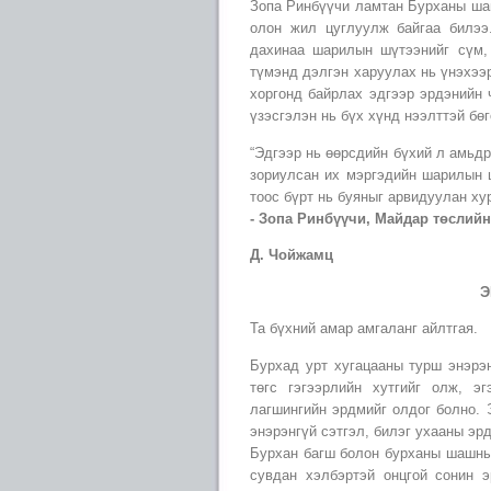
Зопа Ринбүүчи ламтан Бурханы ша
олон жил цуглуулж байгаа билээ
дахинаа шарилын шүтээнийг сүм, 
түмэнд дэлгэн харуулах нь үнэхээ
хоргонд байрлах эдгээр эрдэнийн 
үзэсгэлэн нь бүх хүнд нээлттэй бө
“Эдгээр нь өөрсдийн бүхий л амьдр
зориулсан их мэргэдийн шарилын 
тоос бүрт нь буяныг арвидуулан хур
- Зопа Ринбүүчи, Майдар төсли
Д. Чойжамц
Э
Та бүхний амар амгаланг айлтгая.
Бурхад урт хугацааны турш энэрэн
төгс гэгээрлийн хутгийг олж, э
лагшингийн эрдмийг олдог болно. 
энэрэнгүй сэтгэл, билэг ухааны эр
Бурхан багш болон бурханы шашны 
сувдан хэлбэртэй онцгой сонин э