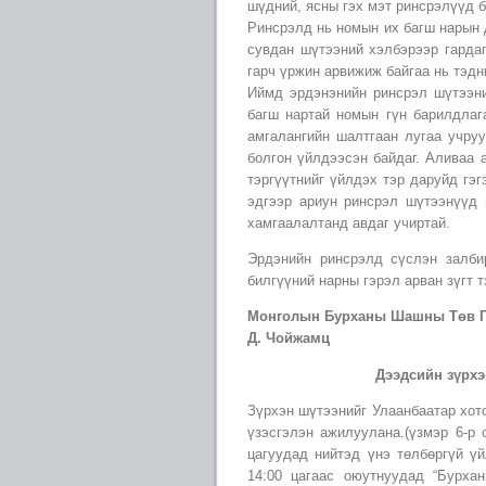
шүдний, ясны гэх мэт ринсрэлүүд б
Ринсрэлд нь номын их багш нарын 
сувдан шүтээний хэлбэрээр гарда
гарч үржин арвижиж байгаа нь тэдн
Иймд эрдэнэнийн ринсрэл шүтээни
багш нартай номын гүн барилдлаг
амгалангийн шалтгаан лугаа учру
болгон үйлдээсэн байдаг. Аливаа а
тэргүүтнийг үйлдэх тэр даруйд гэ
эдгээр ариун ринсрэл шүтээнүүд 
хамгаалалтанд авдаг учиртай.
Эрдэнийн ринсрэлд сүслэн залби
билгүүний нарны гэрэл арван зүгт 
Монголын Бурханы Шашны Төв Га
Д. Чойжамц
Дээдсийн зүрхэ
Зүрхэн шүтээнийг Улаанбаатар хот
үзэсгэлэн ажилуулана.(үзмэр 6-р с
цагуудад нийтэд үнэ төлбөргүй ү
14:00 цагаас оюутнуудад “Бурха