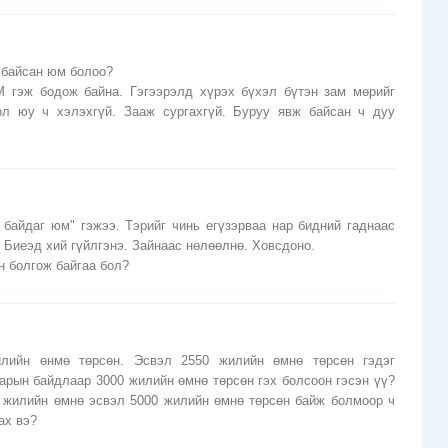
 байсан юм болоо?
гэж бодож байна. Гэгээрэлд хүрэх бүхэл бүтэн зам мөрийг
ол юу ч хэлэхгүй. Зааж сургахгүй. Буруу явж байсан ч дуу
 байдаг юм" гэжээ. Тэрийг чинь егүзэрваа нар бидний гаднаас
. Биеэд хий гүйлгэнэ. Зайнаас нөлөөлнө. Ховсдоно.
н болгож байгаа бол?
лийн өнмө төрсөн. Эсвэл 2550 жилийн өмнө төрсөн гэдэг
сарын байдлаар 3000 жилийн өмнө төрсөн гэх болсоон гэсэн үү?
0 жилийн өмнө эсвэл 5000 жилийн өмнө төрсөн байж болмоор ч
ах вэ?