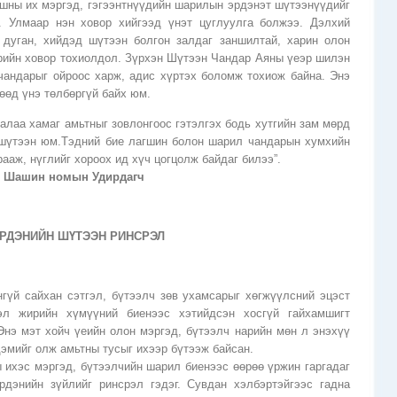
шны их мэргэд, гэгээнтнүүдийн шарилын эрдэнэт шүтээнүүдийг
. Улмаар нэн ховор хийгээд үнэт цуглуулга болжээ. Дэлхий
дуган, хийдэд шүтээн болгон залдаг заншилтай, харин олон
рийн ховор тохиолдол. Зүрхэн Шүтээн Чандар Аяны үеэр шилэн
чандарыг ойроос харж, адис хүртэх боломж тохиож байна. Энэ
гөөд үнэ төлбөргүй байх юм.
алаа хамаг амьтныг зовлонгоос гэтэлгэх бодь хутгийн зам мөрд
шүтээн юм.Тэдний бие лагшин болон шарил чандарын хумхийн
ааж, нүглийг хороох ид хүч цогцолж байдаг билээ”.
йн Шашин номын Удирдагч
РДЭНИЙН ШҮТЭЭН РИНСРЭЛ
гүй сайхан сэтгэл, бүтээлч зөв ухамсарыг хөгжүүлсний эцэст
гэл жирийн хүмүүний биенээс хэтийдсэн хосгүй гайхамшигт
Энэ мэт хойч үеийн олон мэргэд, бүтээлч нарийн мөн л энэхүү
дэмийг олж амьтны тусыг ихээр бүтээж байсан.
ихэс мэргэд, бүтээлчийн шарил биенээс өөрөө үржин гаргадаг
рдэнийн зүйлийг ринсрэл гэдэг. Сувдан хэлбэртэйгээс гадна