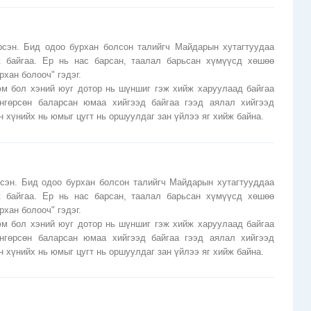
сэн. Бид одоо бурхан болсон талийгч Майдарын хутагтуудаа
 байгаа. Ер нь нас барсан, таалал барьсан хүмүүсд хөшөө
рхан болооч" гэдэг.
юм бол хэний юуг дотор нь шүншиг гэж хийж харуулаад байгаа
гөрсөн баларсан юмаа хийгээд байгаа гээд аялал хийгээд
н хүнийх нь юмыг цугт нь оршуулдаг зан үйлээ яг хийж байна.
сэн. Бид одоо бурхан болсон талийгч Майдарын хутагтууддаа
 байгаа. Ер нь нас барсан, таалал барьсан хүмүүсд хөшөө
рхан болооч" гэдэг.
юм бол хэний юуг дотор нь шүншиг гэж хийж харуулаад байгаа
гөрсөн баларсан юмаа хийгээд байгаа гээд аялал хийгээд
н хүнийх нь юмыг цугт нь оршуулдаг зан үйлээ яг хийж байна.