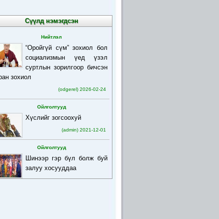
Сүүлд нэмэгдсэн
Нийтлэл
“Оройгүй сүм” зохиол бол
социализмын үед үзэл
суртлын зорилгоор бичсэн
ран зохиол
(odgerel) 2026-02-24
Ойлголтууд
Хүслийг зогсоохуй
(admin) 2021-12-01
Ойлголтууд
Шинээр гэр бүл болж буй
залуу хосууддаа
(admin) 2021-12-01
Ойлголтууд
Бурхан багшийн товч
намтар