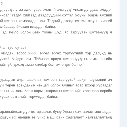
э?
д сувд лугаа адил үзэсгэлэнт “талстууд” үнсэн дундаас олддог
ринсэл” гэдэг хийгээд дээдсүүдийн сэтгэл оюуны эрдэм бүхний
ой шүтээн хэмээгддэг юм. Тэдний дотоод сэтгэл оюуны хиргүй
элбэрээр биежин илэрдэг байна.
эд зүйлс болон цөөн тооны шүд, яс тэргүүтэн шүтээнүүд ч
 ач тус юу вэ?
үйлдэх, гороо хийх, өргөл өргөх тэргүүтнийг тэр даруйд нь
хүчтэй байдаг юм. Тиймээс ариун шүтээнүүд нь амгалангийн
рийг үйлдэхэд амар хялбар болгож өгдөг болно.”
рхадын дүр, шарилын шүтээн тэргүүтэй ариун шүтээний ач
уй төрөн арвидахын нөхцөл болох буяныг асар ихээр хураадаг
ашны их лам багш нарын шарилын шүтээнийг харснаар өөрийн
үсэх сэтгэлийг төрүүлдэг байна.
 аравнайлсан дүр дотор залах буюу Улсын хамгаалалтанд авдаг
ршгүй их нандин өв учир маш сайн хадгалалт хамгаалалтанд