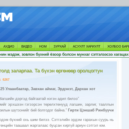
АУДИО
ВИДЕО
НОМ
ЗУРХАЙ
АСУУЛТ ХАРИУЛТ
ХОЛБОО БАР
нин мэдэж, зовлон бүхний ёзоор болсон мунхаг сэтгэлээсээ хагацах
олд заларлаа. Та бүхэн өргөнөөр оролцогтун
:
6267
25 Улаанбаатар, Завхан аймаг, Эрдэнэт, Дархан хот
багшийн дэргэд байгаатай нэгэн адил билээ”
ийг эрхшээн гэгээрсэн төрөлхтөнүүд лагшин, зарлиг, тааллын
рилын шүтээнийг бий болгодог байна.”
Гирти Цэншаб Ринбүүчи
эрдэм бүхний охь шим билээ. Сэтгэлийн эрдэм гарахын суурь нь
төнцийн таашаал жаргалаас буцсан хиргүй ариун сэтгэл юм.