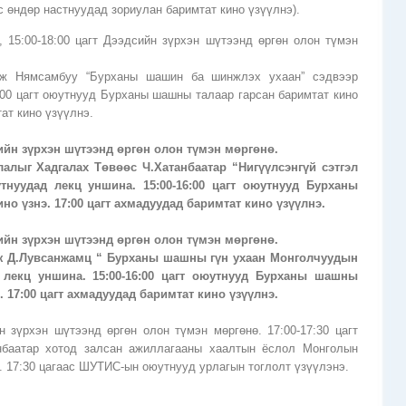
ас өндөр настнуудад зориулан баримтат кино үзүүлнэ).
, 15:00-18:00 цагт Дээдсийн зүрхэн шүтээнд өргөн олон түмэн
авж Нямсамбуу “Бурханы шашин ба шинжлэх ухаан” сэдвээр
:00 цагт оюутнууд Бурханы шашны талаар гарсан баримтат кино
ат кино үзүүлнэ.
эдсийн зүрхэн шүтээнд өргөн олон түмэн мөргөнө.
лалыг Хадгалах Төвөөс Ч.Хатанбаатар “Нигүүлсэнгүй сэтгэл
нуудад лекц уншина. 15:00-16:00 цагт оюутнууд Бурханы
но үзнэ. 17:00 цагт ахмадуудад баримтат кино үзүүлнэ.
эдсийн зүрхэн шүтээнд өргөн олон түмэн мөргөнө.
вж Д.Лувсанжамц “ Бурханы шашны гүн ухаан Монголчуудын
 лекц уншина. 15:00-16:00 цагт оюутнууд Бурханы шашны
. 17:00 цагт ахмадуудад баримтат кино үзүүлнэ.
йн зүрхэн шүтээнд өргөн олон түмэн мөргөнө. 17:00-17:30 цагт
нбаатар хотод залсан ажиллагааны хаалтын ёслол Монголын
. 17:30 цагаас ШУТИС-ын оюутнууд урлагын тоглолт үзүүлэнэ.