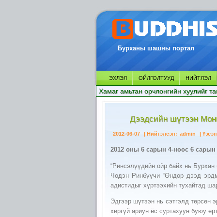
Бурханы шашны портал
ЭХЛЭЛ
ОЙЛГОЛТУУД
НИЙТЛЭЛ
Хамаг амьтан орчлонгийн хуулийг та
Дээдсийн шүтээн Монг
2012-06-07
| Нийтэлсэн:
admin
| Үзсэн
2012 оны 6 сарын 4-нөөс 6 сарын 
“Ринсэлүүдийн ойр байх нь Бурхан 
Чодэн Ринбүүчи “Өндөр дээд эрдм
адистидыг хүртээхийн тухайтад ша
Эдгээр шүтээн нь сэтгэлд төрсөн 
хиргүй ариун ёс суртахуун буюу ер