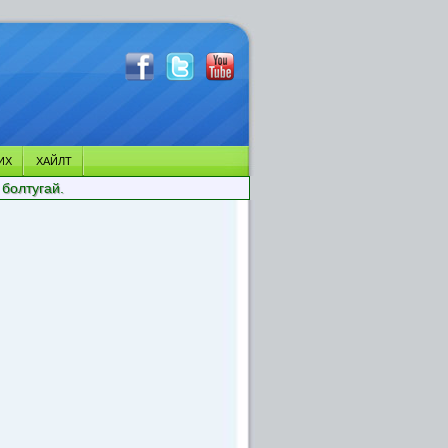
ИХ
ХАЙЛТ
 болтугай.