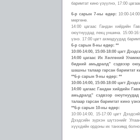
баримтат кино үзүүлнэ, 17:00 цага
6-р сарын 7-ны өдөр:
10:00-14:00
мөргөнө.
14:00 цагаас Гандан хийдийн Г
оюутнуудад лекц уншина. 15:00-16
үзнэ. 17:00 цагт ахмадуудад баримт
6-р сарын 8-ны өдөр: **
10:00-14:00, 15:00-18:00 цагт Дэ
14:00 цагаас Их Хөлгөний Уламж
бидний амьдралд” сэдвээр оюут
шашны талаар гарсан баримтат ки
**6-р сарын 9-ны өдөр: **
10:00-14:00, 15:00-18:00 цагт Дэ
14:00 цагаас Гандан хийдийн Га
амьдралд” сэдвээр оюутнуудад
талаар гарсан баримтат кино үзнэ
**6-р сарын 10-ны өдөр:
10:00-14:00, 15-17:00 цагт Дээдси
Дээдсийн зүрхэн шүтээнийг Улаа
хүүхдийн ордоны их танхимд болно