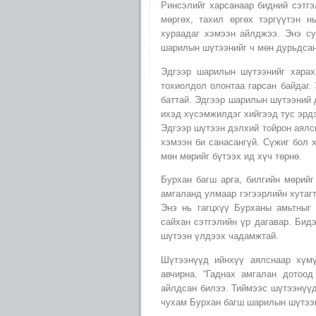
Ринсэлийг харсанаар бидний сэтгэ
мөргөх, тахил өргөх тэргүүтэн н
хураадаг хэмээн айлджээ. Энэ су
шарилын шүтээнийг ч мөн дурьдсан
Эдгээр шарилын шүтээнийг харахы
тохиолдол олонтаа гарсан байдаг. 
баттай. Эдгээр шарилын шүтээний д
ихэд хүсэмжилдэг хийгээд тус эрдэ
Эдгээр шүтээн дэлхий тойрон аялсн
хэмээн би санасангүй. Сүжиг бол 
мөн мөрийг бүтээх ид хүч төрнө.
Бурхан багш арга, билгийн мөрийг
амгаланд улмаар гэгээрлийн хутаг
Энэ нь гагцхүү Бурханы амьтныг 
сайхан сэтгэлийн үр дагавар. Бид
шүтээн үлдээх чадамжтай.
Шүтээнүүд ийнхүү аялснаар хүмү
авчирна. “Гаднах амгалан дотоо
айлдсан билээ. Тиймээс шүтээнүүд
чухам Бурхан багш шарилын шүтээн