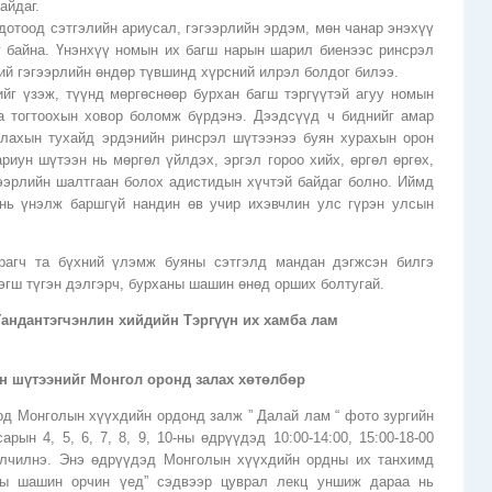
айдаг.
дотоод сэтгэлийн ариусал, гэгээрлийн эрдэм, мөн чанар энэхүү
г байна. Үнэнхүү номын их багш нарын шарил биенээс ринсрэл
ий гэгээрлийн өндөр түвшинд хүрсний илрэл болдог билээ.
йг үзэж, түүнд мөргөснөөр бурхан багш тэргүүтэй агуу номын
а тогтоохын ховор боломж бүрдэнэ. Дээдсүүд ч биднийг амар
улахын тухайд эрдэнийн ринсрэл шүтээнээ буян хурахын орон
риун шүтээн нь мөргөл үйлдэх, эргэл гороо хийх, өргөл өргөх,
гээрлийн шалтгаан болох адистидын хүчтэй байдаг болно. Иймд
нь үнэлж баршгүй нандин өв учир ихэвчлин улс гүрэн улсын
с
рагч та бүхний үлэмж буяны сэтгэлд мандан дэгжсэн билгэ
тэгш түгэн дэлгэрч, бурханы шашин өнөд орших болтугай.
ндантэгчэнлин хийдийн Тэргүүн их хамба лам
н шүтээнийг Монгол оронд залах хөтөлбөр
од Монголын хүүхдийн ордонд залж ” Далай лам “ фото зургийн
арын 4, 5, 6, 7, 8, 9, 10-ны өдрүүдэд 10:00-14:00, 15:00-18-00
йлчилнэ. Энэ өдрүүдэд Монголын хүүхдийн ордны их танхимд
ны шашин орчин үед” сэдвээр цуврал лекц уншиж дараа нь