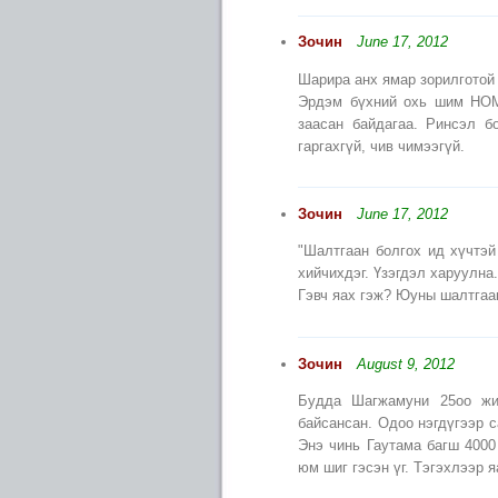
Зочин
June 17, 2012
Шарира анх ямар зорилготой
Эрдэм бүхний охь шим НОМ 
заасан байдагаа. Ринсэл б
гаргахгүй, чив чимээгүй.
Зочин
June 17, 2012
"Шалтгаан болгох ид хүчтэй
хийчихдэг. Үзэгдэл харуулна
Гэвч яах гэж? Юуны шалтгаа
Зочин
August 9, 2012
Будда Шагжамуни 25оо жи
байсансан. Одоо нэгдүгээр 
Энэ чинь Гаутама багш 400
юм шиг гэсэн үг. Тэгэхлээр я