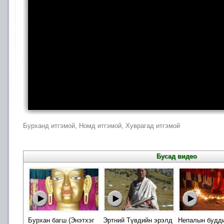
Бурханд итгэмой, Номд итгэмой, Хуврагад итгэмой
Бусад видео
Бурхан багш (Энэтхэг
Эртний Түвдийн эрэлд
Непалын будд