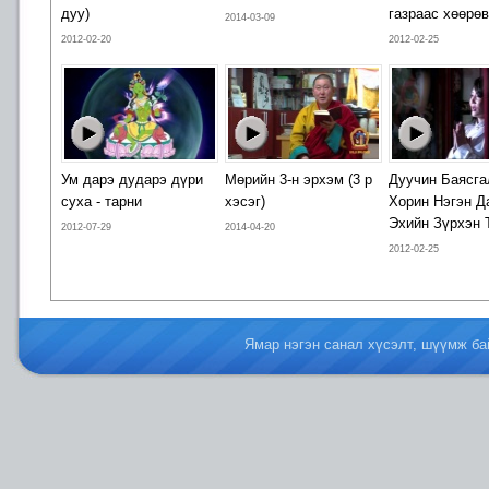
дуу)
газраас хөөрөв
2014-03-09
2012-02-20
2012-02-25
Ум дарэ дударэ дүри
Мөрийн 3-н эрхэм (3 р
Дуучин Баясга
суха - тарни
хэсэг)
Хорин Нэгэн Д
Эхийн Зүрхэн 
2012-07-29
2014-04-20
2012-02-25
Ямар нэгэн санал хүсэлт, шүүмж б