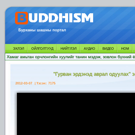
Бурханы шашны портал
ЭХЛЭЛ
ОЙЛГОЛТУУД
НИЙТЛЭЛ
АУДИО
ВИДЕО
НОМ
Хамаг амьтан орчлонгийн хуулийг танин мэдэж, зовлон бүхний ё
"Гурван эрдэнэд аврал одуулах" э
2012-03-07
| Үзсэн:
7175