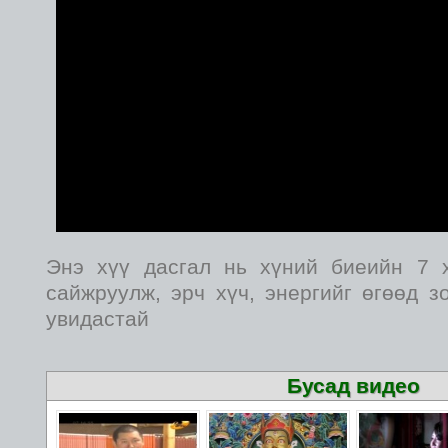
Энэ хүү дасгал нь хүний биеийн 7 
сайжруулж, эрч хүч, энергийг өгөөд з
увидастай
Бусад видео