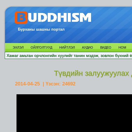
Бурханы шашны портал
ЭХЛЭЛ
ОЙЛГОЛТУУД
НИЙТЛЭЛ
АУДИО
ВИДЕО
НОМ
Хамаг амьтан орчлонгийн хуулийг танин мэдэж, зовлон бүхний ё
Түвдийн залуужуулах 
2014-04-25
| Үзсэн:
24692