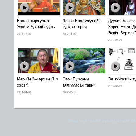
Ёндон ширжурма-
Ловон Бадамжунайн
Дуучин Баясга
Эрдэм бүхний суурь
зүрхэн тарни
Хорин Нэгэн Д
Эхийн Зүрхэн 
2013-12-10
2012-11-03
2012-02-25
Мөрийн 3-н эрхэм (1 р
Оточ Бурханы
Эд зүйлсийн т
хэсэг)
аялгуулсан тарни
2012-02-20
2014-04-20
2012-05-14
Ямар нэгэн санал хүсэлт, шүүмж б