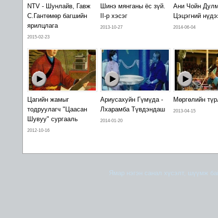
NTV - Шунлайв, Гавж
Шинэ мянганы ёс зүй.
Ани Чойн Дулм
С.Гантөмөр багшийн
II-р хэсэг
Цэцэгний нүдэ
ярилцлага
2013-10-27
2014-06-04
2015-02-23
Цагийн жамыг
Ариусахуйн Гүмүда -
Мөргөлийн түр
тодруулагч "Цаасан
Лхарамба Түвдэндаш
2013-04-15
Шувуу" сургааль
2014-01-20
2012-10-16
Ямар нэгэн санал хүсэлт, шүүмж б