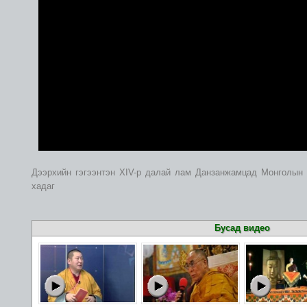
Дээрхийн гэгээнтэн XIV-р далай лам Данзанжамцад Монголын 
хадаг
Бусад видео