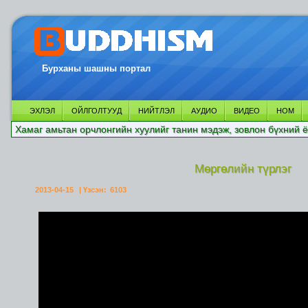
Бурханы шашны портал
ЭХЛЭЛ
ОЙЛГОЛТУУД
НИЙТЛЭЛ
АУДИО
ВИДЕО
НОМ
Хамаг амьтан орчлонгийн хуулийг танин мэдэж, зовлон бүхний ё
Мөргөлийн түрлэг
2013-04-15
| Үзсэн:
6103