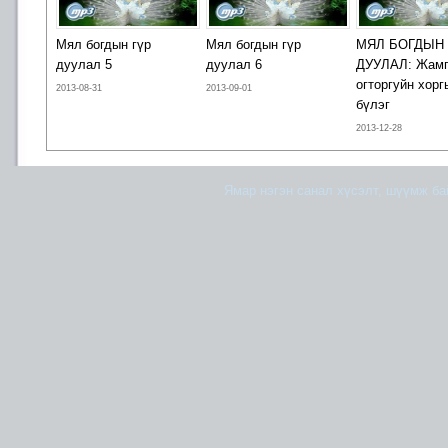
Мял богдын гүр
Мял богдын гүр
МЯЛ БОГДЫН 
дуулал 5
дуулал 6
ДУУЛАЛ: Жам
огторгуйн хорг
2013-08-31
2013-09-01
бүлэг
2013-12-28
Ямар нэгэн санал хүсэлт, шүүмж б