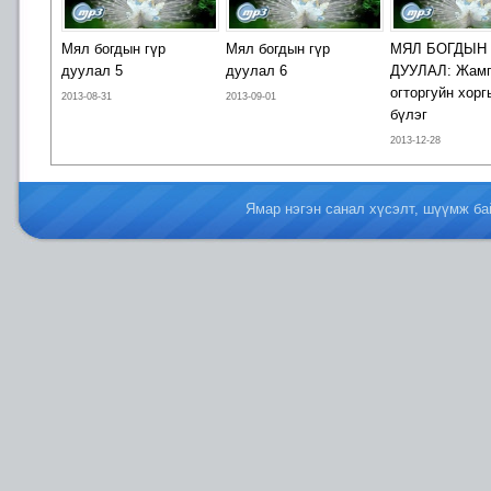
Мял богдын гүр
Мял богдын гүр
МЯЛ БОГДЫН 
дуулал 5
дуулал 6
ДУУЛАЛ: Жам
огторгуйн хорг
2013-08-31
2013-09-01
бүлэг
2013-12-28
Ямар нэгэн санал хүсэлт, шүүмж б