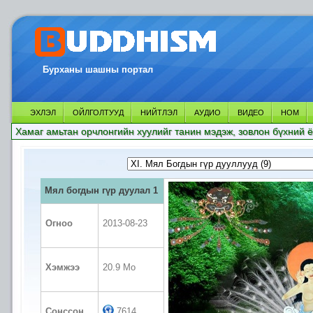
Бурханы шашны портал
ЭХЛЭЛ
ОЙЛГОЛТУУД
НИЙТЛЭЛ
АУДИО
ВИДЕО
НОМ
Хамаг амьтан орчлонгийн хуулийг танин мэдэж, зовлон бүхний ё
Мял богдын гүр дуулал 1
Огноо
2013-08-23
Хэмжээ
20.9 Mo
Сонссон
7614