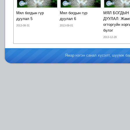
Мял богдын гүр
Мял богдын гүр
МЯЛ БОГДЫН 
дуулал 5
дуулал 6
ДУУЛАЛ: Жам
огторгуйн хорг
2013-08-31
2013-09-01
бүлэг
2013-12-28
Ямар нэгэн санал хүсэлт, шүүмж б