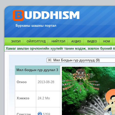
Бурханы шашны портал
ЭХЛЭЛ
ОЙЛГОЛТУУД
НИЙТЛЭЛ
АУДИО
ВИДЕО
НОМ
Хамаг амьтан орчлонгийн хуулийг танин мэдэж, зовлон бүхний ё
Мял богдын гүр дуулал 3
Огноо
2013-08-28
Хэмжээ
24.2 Mo
Сонссон
5359