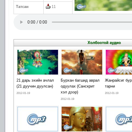
Татсан
11
Холбоотой аудио
21 дарь эхийн ачлал
Бурхан багшид аврал
Жанрайсиг бу
(21 дуучин дуулсан)
одуулах (Санскрит
тарни
хэл дээр)
2012-01-19
2012-01-19
2012-01-19