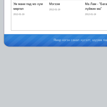
Ум мани пад мэ хум
Мэгзэм
Ма Лам - "Бага
мөргөл
лүйжин ма"
2012-01-19
2012-01-19
2012-01-19
Ямар нэгэн санал хүсэлт, шүүмж б