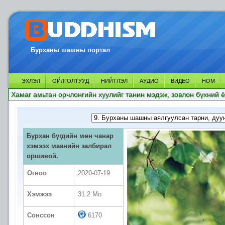
Бурханы шашны портал
ЭХЛЭЛ
ОЙЛГОЛТУУД
НИЙТЛЭЛ
АУДИО
ВИДЕО
НОМ
Хамаг амьтан орчлонгийн хуулийг танин мэдэж, зовлон бүхний ё
Бурхан бүгдийн мөн чанар
хэмээх маанийн залбирал
оршивой.
Огноо
2020-07-19
Хэмжээ
31.2 Mo
Сонссон
6170