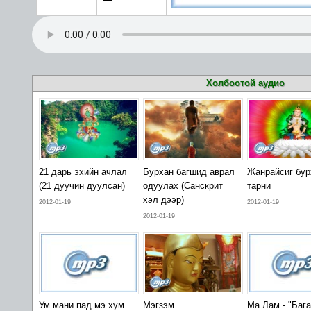
Холбоотой аудио
21 дарь эхийн ачлал
Бурхан багшид аврал
Жанрайсиг бу
(21 дуучин дуулсан)
одуулах (Санскрит
тарни
хэл дээр)
2012-01-19
2012-01-19
2012-01-19
Ум мани пад мэ хум
Мэгзэм
Ма Лам - "Бага