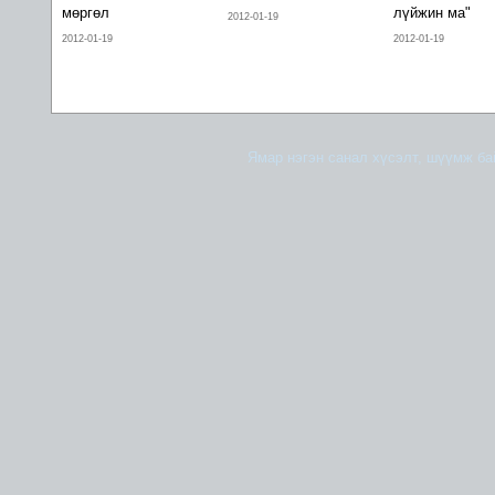
мөргөл
лүйжин ма"
2012-01-19
2012-01-19
2012-01-19
Ямар нэгэн санал хүсэлт, шүүмж б