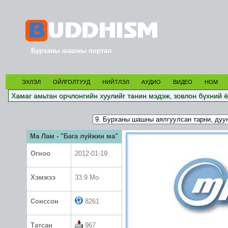
Бурханы шашны портал
ЭХЛЭЛ
ОЙЛГОЛТУУД
НИЙТЛЭЛ
АУДИО
ВИДЕО
НОМ
Хамаг амьтан орчлонгийн хуулийг танин мэдэж, зовлон бүхний ё
Ма Лам - "Бага лүйжин ма"
Огноо
2012-01-19
Хэмжээ
33.9 Mo
Сонссон
8261
Татсан
967