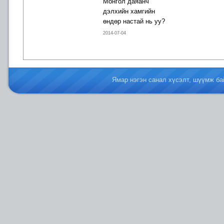
Монгол даяанч
дэлхийн хамгийн
өндөр настай нь уу?
2014-07-04
Ямар нэгэн санал хүсэлт, шүүмж б