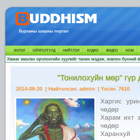
Бурханы шашны портал
ЭХЛЭЛ
ОЙЛГОЛТУУД
НИЙТЛЭЛ
АУДИО
ВИДЕО
НОМ
Хамаг амьтан орчлонгийн хуулийг танин мэдэж, зовлон бүхний ё
"Тонилохуйн мөр" гүр
2014-09-20
| Нийтэлсэн:
admin
| Үзсэн:
7610
Харгис ури
чөдөр
Харам ихт 
чөдөр
Харанхуй