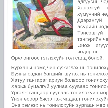
адгуусны чө
Ханалгүй т
хүмүүний чө
Дээрэнгү
асурийн чөд
Тэнсэшгүй
тэнгэрийн ч
Онож өгүүл
чөдөр нь
Орчлонгоос гэтлэхүйн гол саад болой.
Бурханы номд чин сүжиглэх нь тонилох
Буяны садан багшийг шүтэх нь тонилох
Хатуу тангараг ариун болвоос тонилох
Харьж буцалгүй уулнаа сууваас тонило
Үргэлж ганцаар сууваас тонилохуйн мө
Үнэн ёсоор бясалгаж чадвал тонилохуй
Энэ хэмээх нь тонилохуйн зургаан мөр 