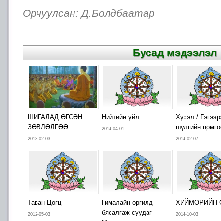
Орчуулсан: Д.Болдбаатар
Бусад мэдээлэл
ШИГАЛАД ӨГСӨН
Нийтийн үйл
Хүсэл / Гэгээр
ЗӨВЛӨЛГӨӨ
шүлгийн цомго
2014-04-01
2013-02-03
2014-02-07
Таван Цогц
Гималайн оргилд
ХИЙМОРИЙН 
бясалгаж суудаг
2012-05-03
2014-10-03