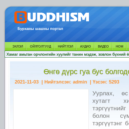
Бурханы шашны портал
ЭХЛЭЛ
ОЙЛГОЛТУУД
НИЙТЛЭЛ
АУДИО
ВИДЕО
НОМ
Хамаг амьтан орчлонгийн хуулийг танин мэдэж, зовлон бүхний ё
Өнгө дүрс гуа бус болгод
2021-11-03
| Нийтэлсэн:
admin
| Үзсэн:
5293
Уурлах, өс
хутагт х
тэргүүтний
болон сү
тэргүүтэнг 