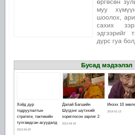
өргөсөн зул
муу хүмүү
шоолох, ари
сахих зэ
эдгээрийг 
дүрс гуа бол
Бусад мэдээлэл
Хойд дүр
Далай Багшийн
Инээх 10 зөвл
тодруулалтын
Шүгдэнг шүтэхийг
2014-01-13
стратеги, тактикийн
хориглосон зарлиг 2
тулгамдсан асуудалд
2012-04-18
2012-04-20