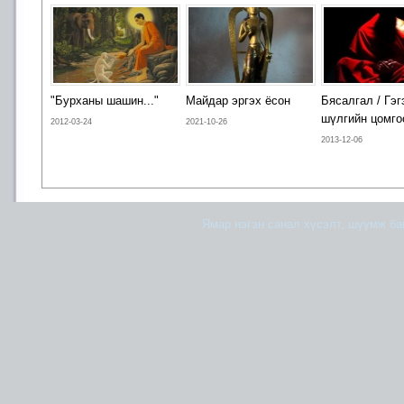
"Бурханы шашин..."
Майдар эргэх ёсон
Бясалгал / Гэг
шүлгийн цомго
2012-03-24
2021-10-26
2013-12-06
Ямар нэгэн санал хүсэлт, шүүмж б