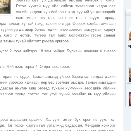
зэргээр муу үр дагаварыг амсаад өнгөрөх л байх.
Гэтэл хүчтэй муу үйл хийсэн тухайлбал хэдэн сая
хүнийг хядсан хүн байлаа гэхэд түүний үр дагаварийг
яаж амсах, юу гарч ирэх вэ гэсэн асуулт гараад
мдаа нилээн хүчтэй тамд нь очино л до. Өөрөөх хэлбэл хичнээн
түүний үр дагавар болох төдий чинээ зовлонг амсуулан, хариуг
ь байх л ёстой. Үүгээр там байх боломжтой гэсэн санааг
д тамын тухай ойлголт руугаа орцгооё.
у
 бусаг 2 гээд нийтдээ 18 там байдаг. Бурханы шашинд 4 янзаар
 3. Чийгнээс төрөх 4. Өндөгнөөс төрөх
төрдөг нь ордог. Тамын амьтад үйлээ барагдтал тэндээ дахин
йлийн үрээсээ хамаарч өөр өөр зовлонг амсдаг. Тамын амьтадын
 даасан амьтан биш бөгөөд тухайн хүмүүний өөрсдийн үйлийн
хэлбэл түүнд сэтгэл гэж үгүй хүний өөрийнх нь муу үйлийн
оош дараалан оршино. Халуун тамын бүх орон нь уул, гол
аг. Нэг тохой хиртэй гал үргэлжид бадарсан. Хөндийн хонхорт