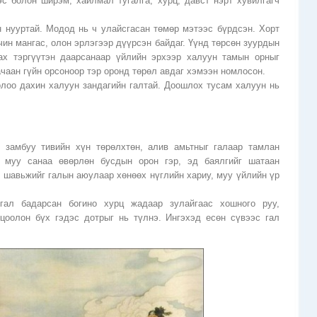
с болон ширэм, хайлмал тугалга, хурц, давст нэрт хувилгагч
н нууртай. Модод нь ч улайсгасан төмөр мэтээс бүрдсэн. Хорт
ин мангас, олон эрлэгээр дүүрсэн байдаг. Үүнд төрсөн зуурдын
ах тэргүүтэн даарсанаар үйлийн эрхээр халуун тамын орныг
чаан гүйн орсоноор тэр оронд төрөл авдаг хэмээн номлосон.
олоо дахин халуун зандагийн галтай. Доошлох тусам халуун нь
 замбуу тивийн хүн төрөлхтөн, алив амьтныг галаар тамлан
аг муу санаа өвөрлөн бусдын орон гэр, эд баялгийг шатаан
й шавьжийг галын аюулаар хөнөөх нүглийн хариу, муу үйлийн үр
ал бадарсан богино хурц жадаар зулайгаас хошного руу,
 цоолон бүх гэдэс дотрыг нь түлнэ. Ингэхэд есөн сүвээс гал