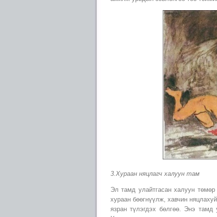
3.Хураан няцлагч халуун там
Эл тамд улайтгасан халуун төмөр 
хураан бөөгнүүлж, хавчин няцлахуй
язран түлэгдэх бөлгөө. Энэ тамд