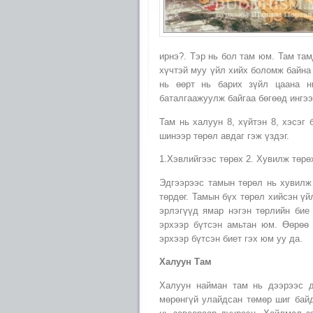
ирнэ?. Тэр нь бол там юм. Там та
хүчтэй муу үйл хийх боломж байна 
нь өөрт нь барих зүйл цаана н
баталгаажуулж байгаа бөгөөд ингээ
Там нь халуун 8, хүйтэн 8, хэсэг
шинээр төрөл авдаг гэж үздэг.
1.Хэвлийгээс төрөх 2. Хувилж төрөх
Эдгээрээс тамын төрөл нь хувилж 
төрдөг. Тамын бүх төрөл хийсэн ү
эрлэгүүд ямар нэгэн төрлийн бие
эрхээр бүтсэн амьтан юм. Өөрөө 
эрхээр бүтсэн биет гэх юм уу да.
Халуун Там
Халуун найман там нь дээрээс д
мөрөнгүй улайдсан төмөр шиг байд