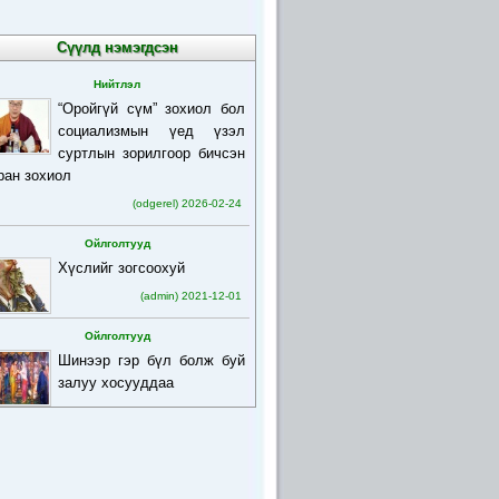
Сүүлд нэмэгдсэн
Нийтлэл
“Оройгүй сүм” зохиол бол
социализмын үед үзэл
суртлын зорилгоор бичсэн
ран зохиол
(odgerel) 2026-02-24
Ойлголтууд
Хүслийг зогсоохуй
(admin) 2021-12-01
Ойлголтууд
Шинээр гэр бүл болж буй
залуу хосууддаа
(admin) 2021-12-01
Ойлголтууд
Бурхан багшийн товч
намтар