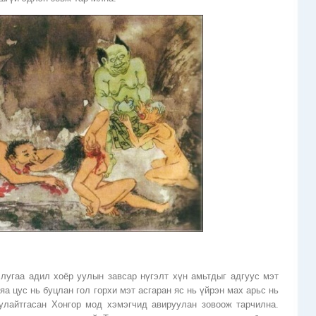
с
лугаа адил хоёр уулын завсар нүгэлт хүн амьтдыг адгуус мэт
яа цус нь буцлан гол горхи мэт асгаран яс нь үйрэн мах арьс нь
 улайтгасан Хонгор мод хэмэгчид авируулан зовоож тарчилна.