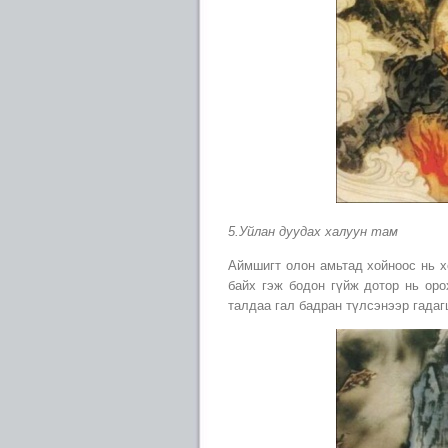
5.Уйлан дуудах халуун там
Аймшигт олон амьтад хойноос нь х
байх гэж бодон гүйж дотор нь оро
талдаа гал бадран түлсэнээр гадаг