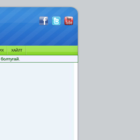
ИХ
ХАЙЛТ
 болтугай.