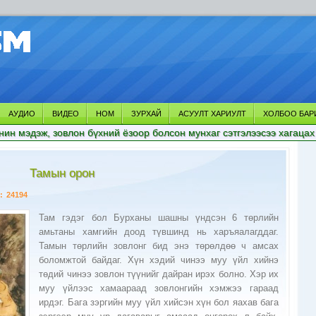
АУДИО
ВИДЕО
НОМ
ЗУРХАЙ
АСУУЛТ ХАРИУЛТ
ХОЛБОО БАР
нин мэдэж, зовлон бүхний ёзоор болсон мунхаг сэтгэлээсээ хагацах
Тамын орон
:
24194
Там гэдэг бол Бурханы шашны үндсэн 6 төрлийн
амьтаны хамгийн доод түвшинд нь харъяалагддаг.
Тамын төрлийн зовлонг бид энэ төрөлдөө ч амсах
боломжтой байдаг. Хүн хэдий чинээ муу үйл хийнэ
төдий чинээ зовлон түүнийг дайран ирэх болно. Хэр их
муу үйлээс хамаараад зовлонгийн хэмжээ гараад
ирдэг. Бага зэргийн муу үйл хийсэн хүн бол яахав бага