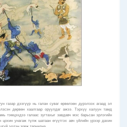
ун газар дээгүүр нь галан суваг өрвөлзөн дүрэлзэх агаад эл
элзсэн дөрвөн хаалгаар оруулдаг ажээ. Тэрхүү халуун тамд
амь тэмцэхдээ галаас зугтахыг завдавч мэс барьсан эрлэгийн
н цохин унагаж түлж шатаан егүүтгэх авч үйлийн үрээр дахин
шгүй эдлэн зовж тарчилна.