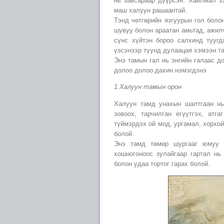
нь завсараар дүүрсэн. Хайлмал зэ
маш халуун рашаантай.
Тэнд чөтгөрийн язгуурын гол боло
шувуу болон араатан амьтад, ажилч
сүнс хүйтэн бороо салхинд туугд
үзсэнээр түүнд дулаацая хэмээн та
Энэ тамын гал нь энгийн галаас д
долоо долоо дахин нэмэгдэнэ
1.Халуун тамын орон
Халуун тамд унахын шалтгаан нь
зовоох, тарчилган егүүтгэх, атг
түймэрдэх ой мод, ургамал, хорхо
болой.
Энэ тамд төмөр шургааг юмуу г
хошногоноос зулайгаар гартал нь
болон удаа тортог гарах болой.