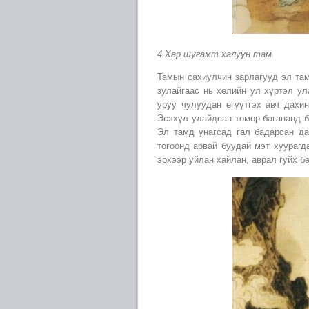
4.Хар шугамт халуун там
Тамын сахиулчин зарлагууд эл там
зулайгаас нь хөлийн ул хүртэл ул
уруу чулуудан егүүтгэх авч дахи
Эсэхүл улайдсан төмөр багананд б
Эл тамд унагсад гал бадарсан да
тогоонд арвай буудай мэт хуурагд
эрхээр уйлан хайлан, аврал гуйх бө