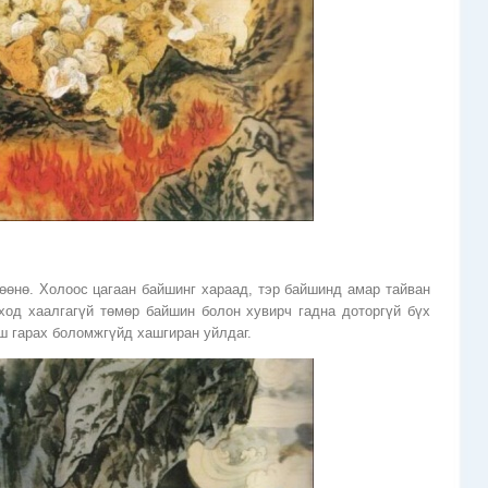
өөнө. Холоос цагаан байшинг хараад, тэр байшинд амар тайван
ход хаалгагүй төмөр байшин болон хувирч гадна доторгүй бүх
ш гарах боломжгүйд хашгиран уйлдаг.