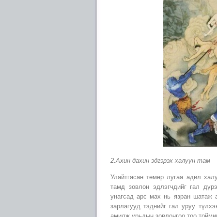
2.Ахин дахин эдгэрэх халуун там
Улайтгасан төмөр лугаа адил халу
тамд зовлон эдлэгчдийг гал дүр
унагсад арс мах нь язран шатаж 
зарлагууд тэднийг гал уруу түлхэ
амилж урьдын зовлонгоо тоо тойми