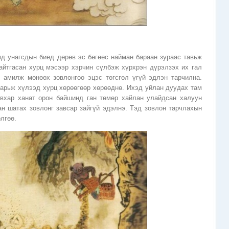
д унагсдын биед дөрөв эс бөгөөс найман бараан зураас тавьж
айтгасан хурц мэсээр хэрчин сүлбэж хүрхрэн дүрэлзэх их гал
н амилж мөнөөх зовлонгоо эцэс төгсгөл үгүй эдлэн тарчилна.
арьж хүлээд хурц хөрөөгөөр хөрөөднө. Ихэд уйлан дуудах там
вхар ханат орон байшинд ган төмөр хайлан улайдсан халуун
ан шатах зовлонг завсар зайгүй эдэлнэ. Тэд зовлон тарчлахын
лгөө.