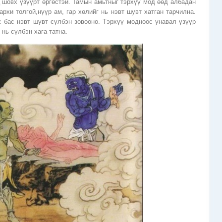
ц шовх үзүүрт өргөстэй. Тамын амьтныг тэрхүү мод өөд албадан
рхи толгой,нүүр ам, гар хөлийг нь нэвт шувт хатган тарчилна.
 бас нэвт шувт сүлбэн зовооно. Тэрхүү модноос унавал үзүүр
 нь сүлбэн хага татна.