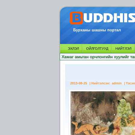
Бурханы шашны портал
ЭХЛЭЛ
ОЙЛГОЛТУУД
НИЙТЛЭЛ
Хамаг амьтан орчлонгийн хуулийг та
2013-08-25
| Нийтэлсэн:
admin
| Үзсэн