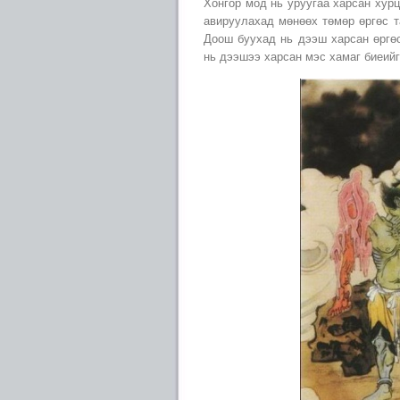
Хонгор мод нь уруугаа харсан хур
авируулахад мөнөөх төмөр өргөс та
Доош буухад нь дээш харсан өргөс
нь дээшээ харсан мэс хамаг биеийг