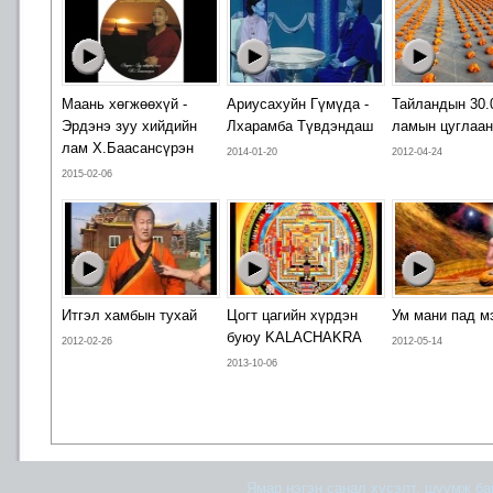
Маань хөгжөөхүй -
Ариусахуйн Гүмүда -
Тайландын 30.
Эрдэнэ зуу хийдийн
Лхарамба Түвдэндаш
ламын цуглаан
лам Х.Баасансүрэн
2014-01-20
2012-04-24
2015-02-06
Итгэл хамбын тухай
Цогт цагийн хүрдэн
Ум мани пад м
буюу KALACHAKRA
2012-02-26
2012-05-14
2013-10-06
Ямар нэгэн санал хүсэлт, шүүмж б