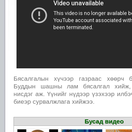
Бясалгалын хүчээр газраас хөөрч б
Буддын шашны лам бясалгал хийж, 
нисдэг аж. Үүнийг нүдээр үзэхээр илб
биеэр сурвалжлага хийжээ.
Бусад видео