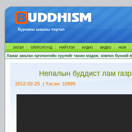
Бурханы шашны портал
ЭХЛЭЛ
ОЙЛГОЛТУУД
НИЙТЛЭЛ
АУДИО
ВИДЕО
НОМ
Хамаг амьтан орчлонгийн хуулийг танин мэдэж, зовлон бүхний ё
Непалын буддист лам газр
2012-02-25
| Үзсэн:
10995