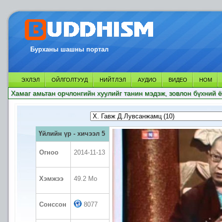
Бурханы шашны портал
ЭХЛЭЛ
ОЙЛГОЛТУУД
НИЙТЛЭЛ
АУДИО
ВИДЕО
НОМ
Хамаг амьтан орчлонгийн хуулийг танин мэдэж, зовлон бүхний ё
Үйлийн үр - хичээл 5
Огноо
2014-11-13
Хэмжээ
49.2 Mo
Сонссон
8077