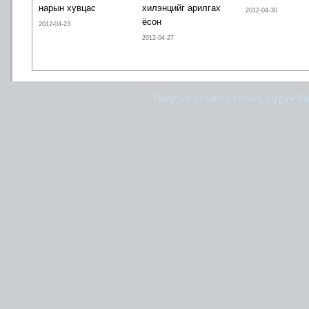
нарын хувцас
хилэнцийг арилгах
2012-04-30
ёсон
2012-04-23
2012-04-27
Ямар нэгэн санал хүсэлт, шүүмж б