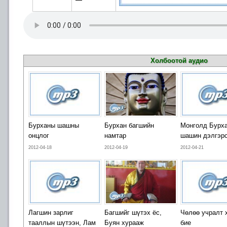
Холбоотой аудио
Бурханы шашны
Бурхан багшийн
Монголд Бурх
онцлог
намтар
шашин дэлгэрс
2012-04-18
2012-04-19
2012-04-21
Лагшин зарлиг
Багшийг шүтэх ёс,
Чөлөө учралт 
тааллын шүтээн, Лам
Буян хурааж
бие