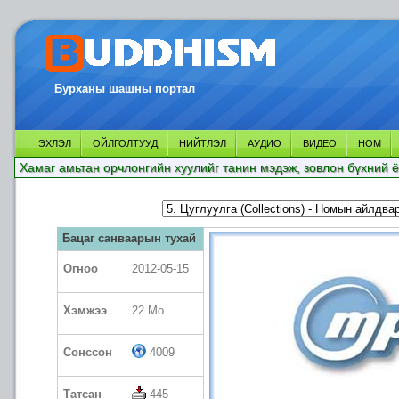
Бурханы шашны портал
ЭХЛЭЛ
ОЙЛГОЛТУУД
НИЙТЛЭЛ
АУДИО
ВИДЕО
НОМ
Хамаг амьтан орчлонгийн хуулийг танин мэдэж, зовлон бүхний ё
Бацаг санваарын тухай
Огноо
2012-05-15
Хэмжээ
22 Mo
Сонссон
4009
Татсан
445